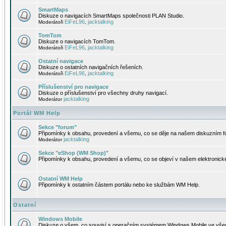
SmartMaps
Diskuze o navigacích SmartMaps společnosti PLAN Studio.
EiFeL96
jacktalking
Moderátoři
,
TomTom
Diskuze o navigacích TomTom.
EiFeL96
jacktalking
Moderátoři
,
Ostatní navigace
Diskuze o ostatních navigačních řešeních.
EiFeL96
jacktalking
Moderátoři
,
Příslušenství pro navigace
Diskuze o příslušenství pro všechny druhy navigací.
jacktalking
Moderátor
Portál WM Help
Sekce "forum"
Připomínky k obsahu, provedení a všemu, co se děje na našem diskuzním f
jacktalking
Moderátor
Sekce "eShop (WM Shop)"
Připomínky k obsahu, provedení a všemu, co se objeví v našem elektronic
Ostatní WM Help
Připomínky k ostatním částem portálu nebo ke službám WM Help.
Ostatní
Windows Mobile
Diskuze o všem, co souvisí s operačním systémem Windows Mobile ve všec