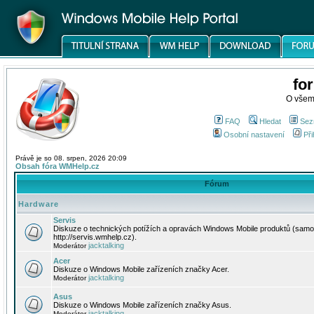
fo
O všem
FAQ
Hledat
Sez
Osobní nastavení
Při
Právě je so 08. srpen, 2026 20:09
Obsah fóra WMHelp.cz
Fórum
Hardware
Servis
Diskuze o technických potížích a opravách Windows Mobile produktů (samo
http://servis.wmhelp.cz).
jacktalking
Moderátor
Acer
Diskuze o Windows Mobile zařízeních značky Acer.
jacktalking
Moderátor
Asus
Diskuze o Windows Mobile zařízeních značky Asus.
jacktalking
Moderátor