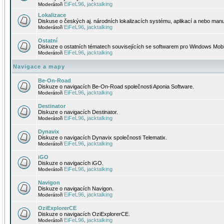
EiFeL96
jacktalking
Moderátoři
,
Lokalizace
Diskuse o českých aj. národních lokalizacích systému, aplikací a nebo manu
EiFeL96
jacktalking
Moderátoři
,
Ostatní
Diskuze o ostatních tématech souvisejících se softwarem pro Windows Mobi
EiFeL96
jacktalking
Moderátoři
,
Navigace a mapy
Be-On-Road
Diskuze o navigacích Be-On-Road společnosti Aponia Software.
EiFeL96
jacktalking
Moderátoři
,
Destinator
Diskuze o navigacích Destinator.
EiFeL96
jacktalking
Moderátoři
,
Dynavix
Diskuze o navigacích Dynavix společnosti Telematix.
EiFeL96
jacktalking
Moderátoři
,
iGO
Diskuze o navigacích iGO.
EiFeL96
jacktalking
Moderátoři
,
Navigon
Diskuze o navigacích Navigon.
EiFeL96
jacktalking
Moderátoři
,
OziExplorerCE
Diskuze o navigacích OziExplorerCE.
EiFeL96
jacktalking
Moderátoři
,