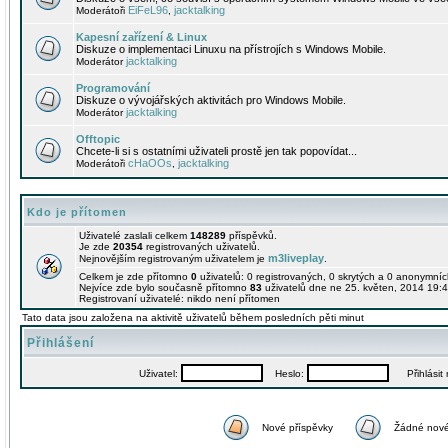
EiFeL96
jacktalking
Moderátoři
,
Kapesní zařízení & Linux
Diskuze o implementaci Linuxu na přístrojích s Windows Mobile.
jacktalking
Moderátor
Programování
Diskuze o vývojářských aktivitách pro Windows Mobile.
jacktalking
Moderátor
Offtopic
Chcete-li si s ostatními uživateli prostě jen tak popovídat...
cHaOOs
jacktalking
Moderátoři
,
Kdo je přítomen
Uživatelé zaslali celkem
148289
příspěvků.
Je zde
20354
registrovaných uživatelů.
m3liveplay
Nejnovějším registrovaným uživatelem je
.
Celkem je zde přítomno
0
uživatelů: 0 registrovaných, 0 skrytých a 0 anonymní
Nejvíce zde bylo současně přítomno
83
uživatelů dne ne 25. květen, 2014 19:4
Registrovaní uživatelé: nikdo není přítomen
Tato data jsou založena na aktivitě uživatelů během posledních pěti minut
Přihlášení
Uživatel:
Heslo:
Přihlásit m
Nové příspěvky
Žádné nové