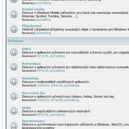
jacktalking
Moderátor
Ostatní značky
Diskuze o Windows Mobile zařízeních, pro které zde neexistuje samostatná 
Motorola, Symbol, Toshiba, Yakumo, ...).
jacktalking
Moderátor
Příslušenství
Obtížně zařaditelné příspěvky související nějak s hardwarem pro Windows M
jacktalking
Moderátor
Software
Office
Diskuze o aplikacích určených pro kancelářské a firemní využití, pro organiz
EiFeL96
jacktalking
Moderátoři
,
Komunikace
Diskuze o aplikacích určených pro telefonování nebo elektronickou komunika
EiFeL96
jacktalking
Moderátoři
,
Multimédia
Diskuze o multimediálně zaměřených aplikacích.
cHaOOs
EiFeL96
jacktalking
Moderátoři
,
,
Hry a volný čas
Diskuze o aplikacích určených pro zábavu, hobby, životní styl atp.
cHaOOs
EiFeL96
jacktalking
Moderátoři
,
,
Utility
Diskuze o nejrůznějších softwarových nástrojích.
EiFeL96
jacktalking
Moderátoři
,
Synchronizace
Diskuze o synchronizaci mezi kapesním zařízením a Windows, MacOS, Linux
desktopovými systémy.