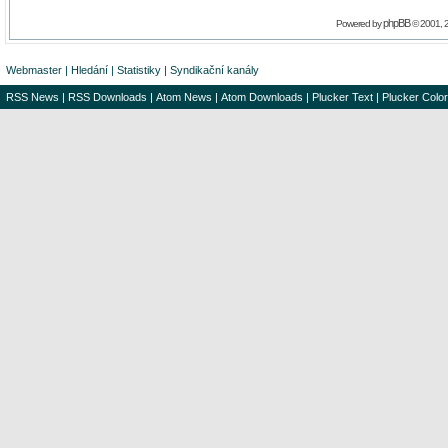
phpBB
Powered by
© 2001, 
Webmaster
|
Hledání
|
Statistiky
|
Syndikační kanály
RSS News
|
RSS Downloads
|
Atom News
|
Atom Downloads
|
Plucker Text
|
Plucker Color