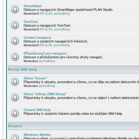
SmartMaps
Diskuze o navigacích SmartMaps společnosti PLAN Studio.
EiFeL96
jacktalking
Moderátoři
,
TomTom
Diskuze o navigacích TomTom.
EiFeL96
jacktalking
Moderátoři
,
Ostatní navigace
Diskuze o ostatních navigačních řešeních.
EiFeL96
jacktalking
Moderátoři
,
Příslušenství pro navigace
Diskuze o příslušenství pro všechny druhy navigací.
jacktalking
Moderátor
Portál WM Help
Sekce "forum"
Připomínky k obsahu, provedení a všemu, co se děje na našem diskuzním f
jacktalking
Moderátor
Sekce "eShop (WM Shop)"
Připomínky k obsahu, provedení a všemu, co se objeví v našem elektronic
Ostatní WM Help
Připomínky k ostatním částem portálu nebo ke službám WM Help.
Ostatní
Windows Mobile
Diskuze o všem, co souvisí s operačním systémem Windows Mobile ve všec