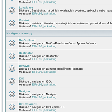
EiFeL96
jacktalking
Moderátoři
,
Lokalizace
Diskuse o českých aj. národních lokalizacích systému, aplikací a nebo manu
EiFeL96
jacktalking
Moderátoři
,
Ostatní
Diskuze o ostatních tématech souvisejících se softwarem pro Windows Mobi
EiFeL96
jacktalking
Moderátoři
,
Navigace a mapy
Be-On-Road
Diskuze o navigacích Be-On-Road společnosti Aponia Software.
EiFeL96
jacktalking
Moderátoři
,
Destinator
Diskuze o navigacích Destinator.
EiFeL96
jacktalking
Moderátoři
,
Dynavix
Diskuze o navigacích Dynavix společnosti Telematix.
EiFeL96
jacktalking
Moderátoři
,
iGO
Diskuze o navigacích iGO.
EiFeL96
jacktalking
Moderátoři
,
Navigon
Diskuze o navigacích Navigon.
EiFeL96
jacktalking
Moderátoři
,
OziExplorerCE
Diskuze o navigacích OziExplorerCE.
EiFeL96
jacktalking
Moderátoři
,