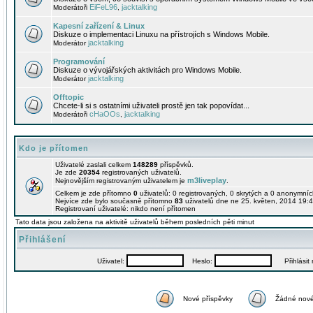
EiFeL96
jacktalking
Moderátoři
,
Kapesní zařízení & Linux
Diskuze o implementaci Linuxu na přístrojích s Windows Mobile.
jacktalking
Moderátor
Programování
Diskuze o vývojářských aktivitách pro Windows Mobile.
jacktalking
Moderátor
Offtopic
Chcete-li si s ostatními uživateli prostě jen tak popovídat...
cHaOOs
jacktalking
Moderátoři
,
Kdo je přítomen
Uživatelé zaslali celkem
148289
příspěvků.
Je zde
20354
registrovaných uživatelů.
m3liveplay
Nejnovějším registrovaným uživatelem je
.
Celkem je zde přítomno
0
uživatelů: 0 registrovaných, 0 skrytých a 0 anonymní
Nejvíce zde bylo současně přítomno
83
uživatelů dne ne 25. květen, 2014 19:4
Registrovaní uživatelé: nikdo není přítomen
Tato data jsou založena na aktivitě uživatelů během posledních pěti minut
Přihlášení
Uživatel:
Heslo:
Přihlásit m
Nové příspěvky
Žádné nové