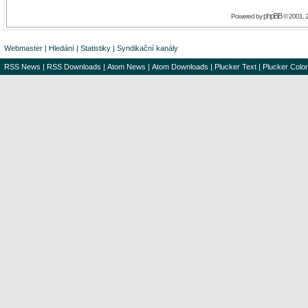
phpBB
Powered by
© 2001, 
Webmaster
|
Hledání
|
Statistiky
|
Syndikační kanály
RSS News
|
RSS Downloads
|
Atom News
|
Atom Downloads
|
Plucker Text
|
Plucker Color