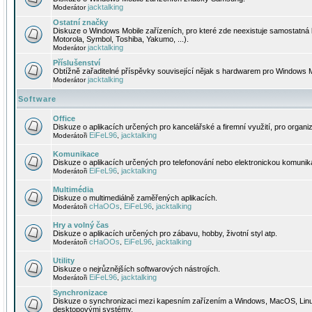
jacktalking
Moderátor
Ostatní značky
Diskuze o Windows Mobile zařízeních, pro které zde neexistuje samostatná 
Motorola, Symbol, Toshiba, Yakumo, ...).
jacktalking
Moderátor
Příslušenství
Obtížně zařaditelné příspěvky související nějak s hardwarem pro Windows M
jacktalking
Moderátor
Software
Office
Diskuze o aplikacích určených pro kancelářské a firemní využití, pro organiz
EiFeL96
jacktalking
Moderátoři
,
Komunikace
Diskuze o aplikacích určených pro telefonování nebo elektronickou komunika
EiFeL96
jacktalking
Moderátoři
,
Multimédia
Diskuze o multimediálně zaměřených aplikacích.
cHaOOs
EiFeL96
jacktalking
Moderátoři
,
,
Hry a volný čas
Diskuze o aplikacích určených pro zábavu, hobby, životní styl atp.
cHaOOs
EiFeL96
jacktalking
Moderátoři
,
,
Utility
Diskuze o nejrůznějších softwarových nástrojích.
EiFeL96
jacktalking
Moderátoři
,
Synchronizace
Diskuze o synchronizaci mezi kapesním zařízením a Windows, MacOS, Linux
desktopovými systémy.