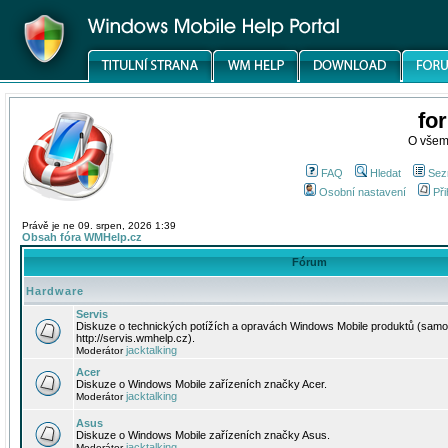
fo
O všem
FAQ
Hledat
Sez
Osobní nastavení
Při
Právě je ne 09. srpen, 2026 1:39
Obsah fóra WMHelp.cz
Fórum
Hardware
Servis
Diskuze o technických potížích a opravách Windows Mobile produktů (samo
http://servis.wmhelp.cz).
jacktalking
Moderátor
Acer
Diskuze o Windows Mobile zařízeních značky Acer.
jacktalking
Moderátor
Asus
Diskuze o Windows Mobile zařízeních značky Asus.
jacktalking
Moderátor