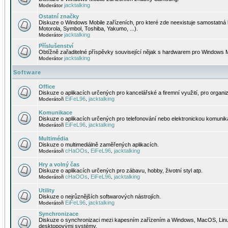
jacktalking
Moderátor
Ostatní značky
Diskuze o Windows Mobile zařízeních, pro které zde neexistuje samostatná 
Motorola, Symbol, Toshiba, Yakumo, ...).
jacktalking
Moderátor
Příslušenství
Obtížně zařaditelné příspěvky související nějak s hardwarem pro Windows M
jacktalking
Moderátor
Software
Office
Diskuze o aplikacích určených pro kancelářské a firemní využití, pro organiz
EiFeL96
jacktalking
Moderátoři
,
Komunikace
Diskuze o aplikacích určených pro telefonování nebo elektronickou komunika
EiFeL96
jacktalking
Moderátoři
,
Multimédia
Diskuze o multimediálně zaměřených aplikacích.
cHaOOs
EiFeL96
jacktalking
Moderátoři
,
,
Hry a volný čas
Diskuze o aplikacích určených pro zábavu, hobby, životní styl atp.
cHaOOs
EiFeL96
jacktalking
Moderátoři
,
,
Utility
Diskuze o nejrůznějších softwarových nástrojích.
EiFeL96
jacktalking
Moderátoři
,
Synchronizace
Diskuze o synchronizaci mezi kapesním zařízením a Windows, MacOS, Linux
desktopovými systémy.