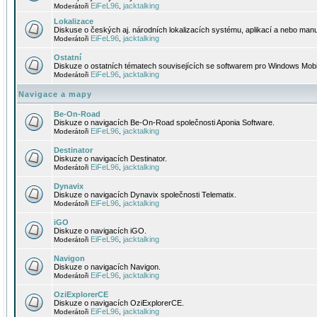
EiFeL96
jacktalking
Moderátoři
,
Lokalizace
Diskuse o českých aj. národních lokalizacích systému, aplikací a nebo manu
EiFeL96
jacktalking
Moderátoři
,
Ostatní
Diskuze o ostatních tématech souvisejících se softwarem pro Windows Mobi
EiFeL96
jacktalking
Moderátoři
,
Navigace a mapy
Be-On-Road
Diskuze o navigacích Be-On-Road společnosti Aponia Software.
EiFeL96
jacktalking
Moderátoři
,
Destinator
Diskuze o navigacích Destinator.
EiFeL96
jacktalking
Moderátoři
,
Dynavix
Diskuze o navigacích Dynavix společnosti Telematix.
EiFeL96
jacktalking
Moderátoři
,
iGO
Diskuze o navigacích iGO.
EiFeL96
jacktalking
Moderátoři
,
Navigon
Diskuze o navigacích Navigon.
EiFeL96
jacktalking
Moderátoři
,
OziExplorerCE
Diskuze o navigacích OziExplorerCE.
EiFeL96
jacktalking
Moderátoři
,