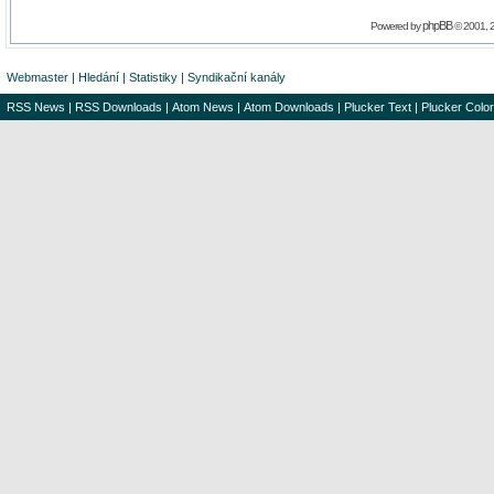
phpBB
Powered by
© 2001, 
Webmaster
|
Hledání
|
Statistiky
|
Syndikační kanály
RSS News
|
RSS Downloads
|
Atom News
|
Atom Downloads
|
Plucker Text
|
Plucker Color