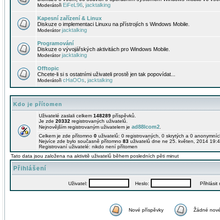
EiFeL96
jacktalking
Moderátoři
,
Kapesní zařízení & Linux
Diskuze o implementaci Linuxu na přístrojích s Windows Mobile.
jacktalking
Moderátor
Programování
Diskuze o vývojářských aktivitách pro Windows Mobile.
jacktalking
Moderátor
Offtopic
Chcete-li si s ostatními uživateli prostě jen tak popovídat...
cHaOOs
jacktalking
Moderátoři
,
Kdo je přítomen
Uživatelé zaslali celkem
148289
příspěvků.
Je zde
20332
registrovaných uživatelů.
ad88lcom2
Nejnovějším registrovaným uživatelem je
.
Celkem je zde přítomno
0
uživatelů: 0 registrovaných, 0 skrytých a 0 anonymní
Nejvíce zde bylo současně přítomno
83
uživatelů dne ne 25. květen, 2014 19:4
Registrovaní uživatelé: nikdo není přítomen
Tato data jsou založena na aktivitě uživatelů během posledních pěti minut
Přihlášení
Uživatel:
Heslo:
Přihlásit m
Nové příspěvky
Žádné nové