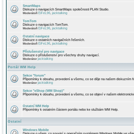
SmartMaps
Diskuze o navigacích SmartMaps společnosti PLAN Studio.
EiFeL96
jacktalking
Moderátoři
,
TomTom
Diskuze o navigacích TomTom.
EiFeL96
jacktalking
Moderátoři
,
Ostatní navigace
Diskuze o ostatních navigačních řešeních.
EiFeL96
jacktalking
Moderátoři
,
Příslušenství pro navigace
Diskuze o příslušenství pro všechny druhy navigací.
jacktalking
Moderátor
Portál WM Help
Sekce "forum"
Připomínky k obsahu, provedení a všemu, co se děje na našem diskuzním f
jacktalking
Moderátor
Sekce "eShop (WM Shop)"
Připomínky k obsahu, provedení a všemu, co se objeví v našem elektronic
Ostatní WM Help
Připomínky k ostatním částem portálu nebo ke službám WM Help.
Ostatní
Windows Mobile
Diskuze o všem, co souvisí s operačním systémem Windows Mobile ve všec