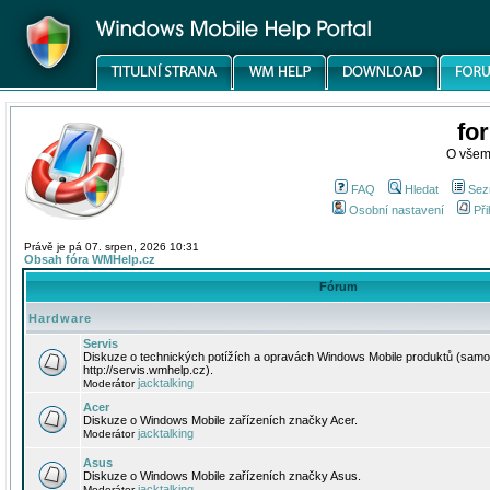
fo
O všem
FAQ
Hledat
Sez
Osobní nastavení
Při
Právě je pá 07. srpen, 2026 10:31
Obsah fóra WMHelp.cz
Fórum
Hardware
Servis
Diskuze o technických potížích a opravách Windows Mobile produktů (samo
http://servis.wmhelp.cz).
jacktalking
Moderátor
Acer
Diskuze o Windows Mobile zařízeních značky Acer.
jacktalking
Moderátor
Asus
Diskuze o Windows Mobile zařízeních značky Asus.
jacktalking
Moderátor