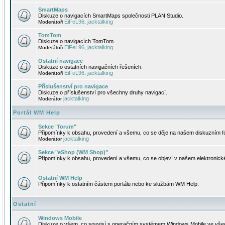
SmartMaps
Diskuze o navigacích SmartMaps společnosti PLAN Studio.
EiFeL96
jacktalking
Moderátoři
,
TomTom
Diskuze o navigacích TomTom.
EiFeL96
jacktalking
Moderátoři
,
Ostatní navigace
Diskuze o ostatních navigačních řešeních.
EiFeL96
jacktalking
Moderátoři
,
Příslušenství pro navigace
Diskuze o příslušenství pro všechny druhy navigací.
jacktalking
Moderátor
Portál WM Help
Sekce "forum"
Připomínky k obsahu, provedení a všemu, co se děje na našem diskuzním f
jacktalking
Moderátor
Sekce "eShop (WM Shop)"
Připomínky k obsahu, provedení a všemu, co se objeví v našem elektronic
Ostatní WM Help
Připomínky k ostatním částem portálu nebo ke službám WM Help.
Ostatní
Windows Mobile
Diskuze o všem, co souvisí s operačním systémem Windows Mobile ve všec