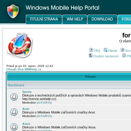
fo
O všem
FAQ
Hledat
Sez
Osobní nastavení
Při
Právě je po 10. srpen, 2026 12:42
Obsah fóra WMHelp.cz
Fórum
Hardware
Servis
Diskuze o technických potížích a opravách Windows Mobile produktů (samo
http://servis.wmhelp.cz).
jacktalking
Moderátor
Acer
Diskuze o Windows Mobile zařízeních značky Acer.
jacktalking
Moderátor
Asus
Diskuze o Windows Mobile zařízeních značky Asus.
jacktalking
Moderátor