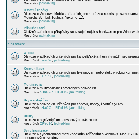
jacktalking
Moderátor
Ostatní značky
Diskuze o Windows Mobile zařízeních, pro které zde neexistuje samostatná 
Motorola, Symbol, Toshiba, Yakumo, ...).
jacktalking
Moderátor
Příslušenství
Obtížně zařaditelné příspěvky související nějak s hardwarem pro Windows M
jacktalking
Moderátor
Software
Office
Diskuze o aplikacích určených pro kancelářské a firemní využití, pro organiz
EiFeL96
jacktalking
Moderátoři
,
Komunikace
Diskuze o aplikacích určených pro telefonování nebo elektronickou komunika
EiFeL96
jacktalking
Moderátoři
,
Multimédia
Diskuze o multimediálně zaměřených aplikacích.
cHaOOs
EiFeL96
jacktalking
Moderátoři
,
,
Hry a volný čas
Diskuze o aplikacích určených pro zábavu, hobby, životní styl atp.
cHaOOs
EiFeL96
jacktalking
Moderátoři
,
,
Utility
Diskuze o nejrůznějších softwarových nástrojích.
EiFeL96
jacktalking
Moderátoři
,
Synchronizace
Diskuze o synchronizaci mezi kapesním zařízením a Windows, MacOS, Linux
desktopovými systémy.