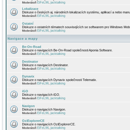
EiFeL96
jacktalking
Moderátoři
,
Lokalizace
Diskuse o českých aj. národních lokalizacích systému, aplikací a nebo manu
EiFeL96
jacktalking
Moderátoři
,
Ostatní
Diskuze o ostatních tématech souvisejících se softwarem pro Windows Mobi
EiFeL96
jacktalking
Moderátoři
,
Navigace a mapy
Be-On-Road
Diskuze o navigacích Be-On-Road společnosti Aponia Software.
EiFeL96
jacktalking
Moderátoři
,
Destinator
Diskuze o navigacích Destinator.
EiFeL96
jacktalking
Moderátoři
,
Dynavix
Diskuze o navigacích Dynavix společnosti Telematix.
EiFeL96
jacktalking
Moderátoři
,
iGO
Diskuze o navigacích iGO.
EiFeL96
jacktalking
Moderátoři
,
Navigon
Diskuze o navigacích Navigon.
EiFeL96
jacktalking
Moderátoři
,
OziExplorerCE
Diskuze o navigacích OziExplorerCE.
EiFeL96
jacktalking
Moderátoři
,