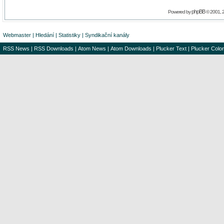
phpBB
Powered by
© 2001, 
Webmaster
|
Hledání
|
Statistiky
|
Syndikační kanály
RSS News
|
RSS Downloads
|
Atom News
|
Atom Downloads
|
Plucker Text
|
Plucker Color