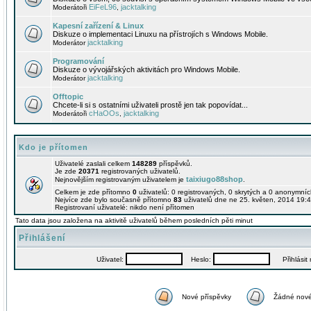
EiFeL96
jacktalking
Moderátoři
,
Kapesní zařízení & Linux
Diskuze o implementaci Linuxu na přístrojích s Windows Mobile.
jacktalking
Moderátor
Programování
Diskuze o vývojářských aktivitách pro Windows Mobile.
jacktalking
Moderátor
Offtopic
Chcete-li si s ostatními uživateli prostě jen tak popovídat...
cHaOOs
jacktalking
Moderátoři
,
Kdo je přítomen
Uživatelé zaslali celkem
148289
příspěvků.
Je zde
20371
registrovaných uživatelů.
taixiugo88shop
Nejnovějším registrovaným uživatelem je
.
Celkem je zde přítomno
0
uživatelů: 0 registrovaných, 0 skrytých a 0 anonymní
Nejvíce zde bylo současně přítomno
83
uživatelů dne ne 25. květen, 2014 19:4
Registrovaní uživatelé: nikdo není přítomen
Tato data jsou založena na aktivitě uživatelů během posledních pěti minut
Přihlášení
Uživatel:
Heslo:
Přihlásit m
Nové příspěvky
Žádné nové