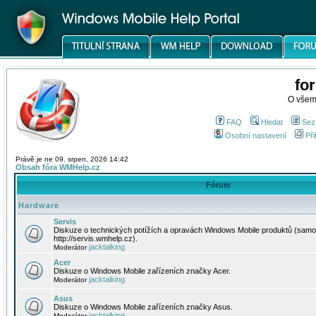
fo
O všem
FAQ
Hledat
Sez
Osobní nastavení
Při
Právě je ne 09. srpen, 2026 14:42
Obsah fóra WMHelp.cz
Fórum
Hardware
Servis
Diskuze o technických potížích a opravách Windows Mobile produktů (samo
http://servis.wmhelp.cz).
jacktalking
Moderátor
Acer
Diskuze o Windows Mobile zařízeních značky Acer.
jacktalking
Moderátor
Asus
Diskuze o Windows Mobile zařízeních značky Asus.
jacktalking
Moderátor