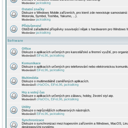
jacktalking
Moderátor
Ostatní značky
Diskuze o Windows Mobile zařízeních, pro které zde neexistuje samostatná 
Motorola, Symbol, Toshiba, Yakumo, ...).
jacktalking
Moderátor
Příslušenství
Obtížně zařaditelné příspěvky související nějak s hardwarem pro Windows M
jacktalking
Moderátor
Software
Office
Diskuze o aplikacích určených pro kancelářské a firemní využití, pro organiz
EiFeL96
jacktalking
Moderátoři
,
Komunikace
Diskuze o aplikacích určených pro telefonování nebo elektronickou komunika
EiFeL96
jacktalking
Moderátoři
,
Multimédia
Diskuze o multimediálně zaměřených aplikacích.
cHaOOs
EiFeL96
jacktalking
Moderátoři
,
,
Hry a volný čas
Diskuze o aplikacích určených pro zábavu, hobby, životní styl atp.
cHaOOs
EiFeL96
jacktalking
Moderátoři
,
,
Utility
Diskuze o nejrůznějších softwarových nástrojích.
EiFeL96
jacktalking
Moderátoři
,
Synchronizace
Diskuze o synchronizaci mezi kapesním zařízením a Windows, MacOS, Linux
desktopovými systémy.