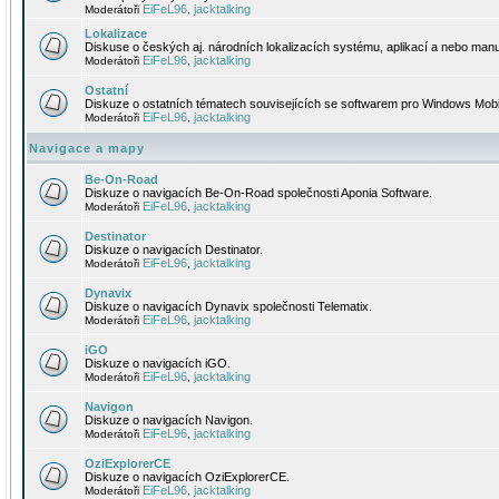
EiFeL96
jacktalking
Moderátoři
,
Lokalizace
Diskuse o českých aj. národních lokalizacích systému, aplikací a nebo manu
EiFeL96
jacktalking
Moderátoři
,
Ostatní
Diskuze o ostatních tématech souvisejících se softwarem pro Windows Mobi
EiFeL96
jacktalking
Moderátoři
,
Navigace a mapy
Be-On-Road
Diskuze o navigacích Be-On-Road společnosti Aponia Software.
EiFeL96
jacktalking
Moderátoři
,
Destinator
Diskuze o navigacích Destinator.
EiFeL96
jacktalking
Moderátoři
,
Dynavix
Diskuze o navigacích Dynavix společnosti Telematix.
EiFeL96
jacktalking
Moderátoři
,
iGO
Diskuze o navigacích iGO.
EiFeL96
jacktalking
Moderátoři
,
Navigon
Diskuze o navigacích Navigon.
EiFeL96
jacktalking
Moderátoři
,
OziExplorerCE
Diskuze o navigacích OziExplorerCE.
EiFeL96
jacktalking
Moderátoři
,