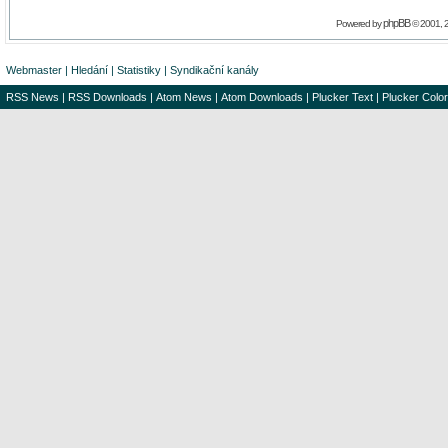
phpBB
Powered by
© 2001, 
Webmaster
|
Hledání
|
Statistiky
|
Syndikační kanály
RSS News
|
RSS Downloads
|
Atom News
|
Atom Downloads
|
Plucker Text
|
Plucker Color