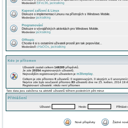
EiFeL96
jacktalking
Moderátoři
,
Kapesní zařízení & Linux
Diskuze o implementaci Linuxu na přístrojích s Windows Mobile.
jacktalking
Moderátor
Programování
Diskuze o vývojářských aktivitách pro Windows Mobile.
jacktalking
Moderátor
Offtopic
Chcete-li si s ostatními uživateli prostě jen tak popovídat...
cHaOOs
jacktalking
Moderátoři
,
Kdo je přítomen
Uživatelé zaslali celkem
148289
příspěvků.
Je zde
20354
registrovaných uživatelů.
m3liveplay
Nejnovějším registrovaným uživatelem je
.
Celkem je zde přítomno
0
uživatelů: 0 registrovaných, 0 skrytých a 0 anonymní
Nejvíce zde bylo současně přítomno
83
uživatelů dne ne 25. květen, 2014 19:4
Registrovaní uživatelé: nikdo není přítomen
Tato data jsou založena na aktivitě uživatelů během posledních pěti minut
Přihlášení
Uživatel:
Heslo:
Přihlásit m
Nové příspěvky
Žádné nové