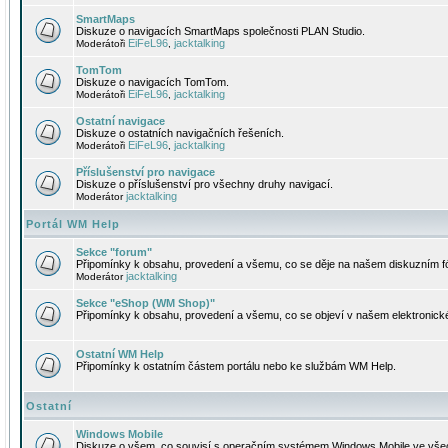
SmartMaps
Diskuze o navigacích SmartMaps společnosti PLAN Studio.
EiFeL96
jacktalking
Moderátoři
,
TomTom
Diskuze o navigacích TomTom.
EiFeL96
jacktalking
Moderátoři
,
Ostatní navigace
Diskuze o ostatních navigačních řešeních.
EiFeL96
jacktalking
Moderátoři
,
Příslušenství pro navigace
Diskuze o příslušenství pro všechny druhy navigací.
jacktalking
Moderátor
Portál WM Help
Sekce "forum"
Připomínky k obsahu, provedení a všemu, co se děje na našem diskuzním f
jacktalking
Moderátor
Sekce "eShop (WM Shop)"
Připomínky k obsahu, provedení a všemu, co se objeví v našem elektronic
Ostatní WM Help
Připomínky k ostatním částem portálu nebo ke službám WM Help.
Ostatní
Windows Mobile
Diskuze o všem, co souvisí s operačním systémem Windows Mobile ve všec