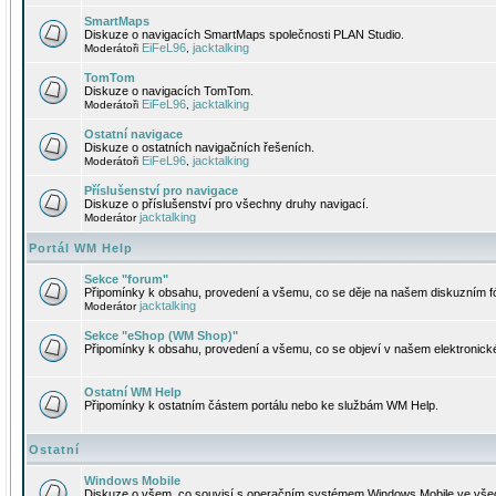
SmartMaps
Diskuze o navigacích SmartMaps společnosti PLAN Studio.
EiFeL96
jacktalking
Moderátoři
,
TomTom
Diskuze o navigacích TomTom.
EiFeL96
jacktalking
Moderátoři
,
Ostatní navigace
Diskuze o ostatních navigačních řešeních.
EiFeL96
jacktalking
Moderátoři
,
Příslušenství pro navigace
Diskuze o příslušenství pro všechny druhy navigací.
jacktalking
Moderátor
Portál WM Help
Sekce "forum"
Připomínky k obsahu, provedení a všemu, co se děje na našem diskuzním f
jacktalking
Moderátor
Sekce "eShop (WM Shop)"
Připomínky k obsahu, provedení a všemu, co se objeví v našem elektronic
Ostatní WM Help
Připomínky k ostatním částem portálu nebo ke službám WM Help.
Ostatní
Windows Mobile
Diskuze o všem, co souvisí s operačním systémem Windows Mobile ve všec