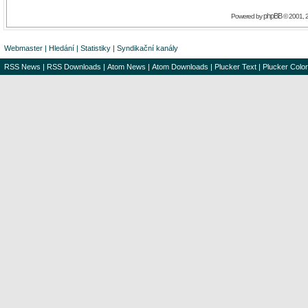
phpBB
Powered by
© 2001, 
Webmaster
|
Hledání
|
Statistiky
|
Syndikační kanály
RSS News
|
RSS Downloads
|
Atom News
|
Atom Downloads
|
Plucker Text
|
Plucker Color