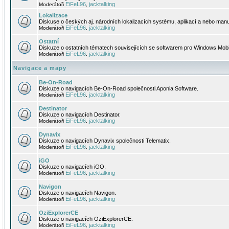
EiFeL96
jacktalking
Moderátoři
,
Lokalizace
Diskuse o českých aj. národních lokalizacích systému, aplikací a nebo manu
EiFeL96
jacktalking
Moderátoři
,
Ostatní
Diskuze o ostatních tématech souvisejících se softwarem pro Windows Mobi
EiFeL96
jacktalking
Moderátoři
,
Navigace a mapy
Be-On-Road
Diskuze o navigacích Be-On-Road společnosti Aponia Software.
EiFeL96
jacktalking
Moderátoři
,
Destinator
Diskuze o navigacích Destinator.
EiFeL96
jacktalking
Moderátoři
,
Dynavix
Diskuze o navigacích Dynavix společnosti Telematix.
EiFeL96
jacktalking
Moderátoři
,
iGO
Diskuze o navigacích iGO.
EiFeL96
jacktalking
Moderátoři
,
Navigon
Diskuze o navigacích Navigon.
EiFeL96
jacktalking
Moderátoři
,
OziExplorerCE
Diskuze o navigacích OziExplorerCE.
EiFeL96
jacktalking
Moderátoři
,