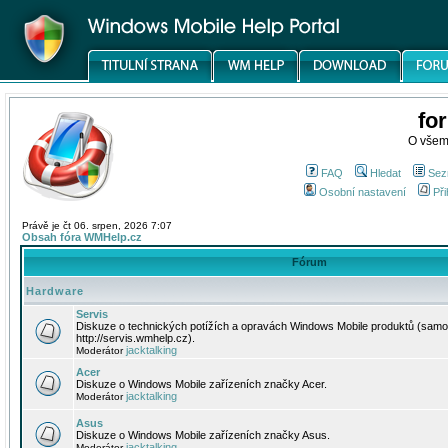
fo
O všem
FAQ
Hledat
Sez
Osobní nastavení
Při
Právě je čt 06. srpen, 2026 7:07
Obsah fóra WMHelp.cz
Fórum
Hardware
Servis
Diskuze o technických potížích a opravách Windows Mobile produktů (samo
http://servis.wmhelp.cz).
jacktalking
Moderátor
Acer
Diskuze o Windows Mobile zařízeních značky Acer.
jacktalking
Moderátor
Asus
Diskuze o Windows Mobile zařízeních značky Asus.
jacktalking
Moderátor