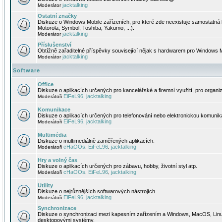
jacktalking
Moderátor
Ostatní značky
Diskuze o Windows Mobile zařízeních, pro které zde neexistuje samostatná 
Motorola, Symbol, Toshiba, Yakumo, ...).
jacktalking
Moderátor
Příslušenství
Obtížně zařaditelné příspěvky související nějak s hardwarem pro Windows M
jacktalking
Moderátor
Software
Office
Diskuze o aplikacích určených pro kancelářské a firemní využití, pro organiz
EiFeL96
jacktalking
Moderátoři
,
Komunikace
Diskuze o aplikacích určených pro telefonování nebo elektronickou komunika
EiFeL96
jacktalking
Moderátoři
,
Multimédia
Diskuze o multimediálně zaměřených aplikacích.
cHaOOs
EiFeL96
jacktalking
Moderátoři
,
,
Hry a volný čas
Diskuze o aplikacích určených pro zábavu, hobby, životní styl atp.
cHaOOs
EiFeL96
jacktalking
Moderátoři
,
,
Utility
Diskuze o nejrůznějších softwarových nástrojích.
EiFeL96
jacktalking
Moderátoři
,
Synchronizace
Diskuze o synchronizaci mezi kapesním zařízením a Windows, MacOS, Linux
desktopovými systémy.