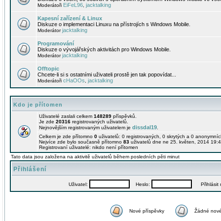
EiFeL96
jacktalking
Moderátoři
,
Kapesní zařízení & Linux
Diskuze o implementaci Linuxu na přístrojích s Windows Mobile.
jacktalking
Moderátor
Programování
Diskuze o vývojářských aktivitách pro Windows Mobile.
jacktalking
Moderátor
Offtopic
Chcete-li si s ostatními uživateli prostě jen tak popovídat...
cHaOOs
jacktalking
Moderátoři
,
Kdo je přítomen
Uživatelé zaslali celkem
148289
příspěvků.
Je zde
20316
registrovaných uživatelů.
dissdal19
Nejnovějším registrovaným uživatelem je
.
Celkem je zde přítomno
0
uživatelů: 0 registrovaných, 0 skrytých a 0 anonymní
Nejvíce zde bylo současně přítomno
83
uživatelů dne ne 25. květen, 2014 19:4
Registrovaní uživatelé: nikdo není přítomen
Tato data jsou založena na aktivitě uživatelů během posledních pěti minut
Přihlášení
Uživatel:
Heslo:
Přihlásit m
Nové příspěvky
Žádné nové