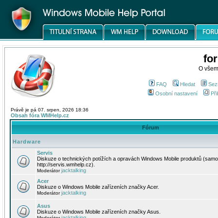
fo
O všem
FAQ
Hledat
Sez
Osobní nastavení
Při
Právě je pá 07. srpen, 2026 18:36
Obsah fóra WMHelp.cz
Fórum
Hardware
Servis
Diskuze o technických potížích a opravách Windows Mobile produktů (samo
http://servis.wmhelp.cz).
jacktalking
Moderátor
Acer
Diskuze o Windows Mobile zařízeních značky Acer.
jacktalking
Moderátor
Asus
Diskuze o Windows Mobile zařízeních značky Asus.
jacktalking
Moderátor