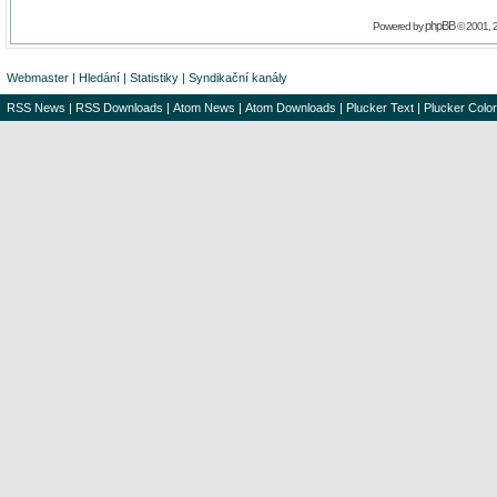
phpBB
Powered by
© 2001, 
Webmaster
|
Hledání
|
Statistiky
|
Syndikační kanály
RSS News
|
RSS Downloads
|
Atom News
|
Atom Downloads
|
Plucker Text
|
Plucker Color