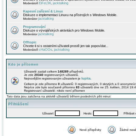
EiFeL96
jacktalking
Moderátoři
,
Kapesní zařízení & Linux
Diskuze o implementaci Linuxu na přístrojích s Windows Mobile.
jacktalking
Moderátor
Programování
Diskuze o vývojářských aktivitách pro Windows Mobile.
jacktalking
Moderátor
Offtopic
Chcete-li si s ostatními uživateli prostě jen tak popovídat...
cHaOOs
jacktalking
Moderátoři
,
Kdo je přítomen
Uživatelé zaslali celkem
148289
příspěvků.
Je zde
20340
registrovaných uživatelů.
lupita
Nejnovějším registrovaným uživatelem je
.
Celkem je zde přítomno
0
uživatelů: 0 registrovaných, 0 skrytých a 0 anonymní
Nejvíce zde bylo současně přítomno
83
uživatelů dne ne 25. květen, 2014 19:4
Registrovaní uživatelé: nikdo není přítomen
Tato data jsou založena na aktivitě uživatelů během posledních pěti minut
Přihlášení
Uživatel:
Heslo:
Přihlásit m
Nové příspěvky
Žádné nové