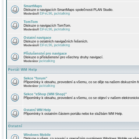
SmartMaps
Diskuze o navigacích SmartMaps společnosti PLAN Studio.
EiFeL96
jacktalking
Moderátoři
,
TomTom
Diskuze o navigacích TomTom.
EiFeL96
jacktalking
Moderátoři
,
Ostatní navigace
Diskuze o ostatních navigačních řešeních.
EiFeL96
jacktalking
Moderátoři
,
Příslušenství pro navigace
Diskuze o příslušenství pro všechny druhy navigací.
jacktalking
Moderátor
Portál WM Help
Sekce "forum"
Připomínky k obsahu, provedení a všemu, co se děje na našem diskuzním f
jacktalking
Moderátor
Sekce "eShop (WM Shop)"
Připomínky k obsahu, provedení a všemu, co se objeví v našem elektronic
Ostatní WM Help
Připomínky k ostatním částem portálu nebo ke službám WM Help.
Ostatní
Windows Mobile
Diskuze o všem, co souvisí s operačním systémem Windows Mobile ve všec