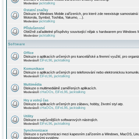
jacktalking
Moderátor
Ostatní značky
Diskuze o Windows Mobile zařízeních, pro které zde neexistuje samostatná 
Motorola, Symbol, Toshiba, Yakumo, ...).
jacktalking
Moderátor
Příslušenství
Obtížně zařaditelné příspěvky související nějak s hardwarem pro Windows M
jacktalking
Moderátor
Software
Office
Diskuze o aplikacích určených pro kancelářské a firemní využití, pro organiz
EiFeL96
jacktalking
Moderátoři
,
Komunikace
Diskuze o aplikacích určených pro telefonování nebo elektronickou komunika
EiFeL96
jacktalking
Moderátoři
,
Multimédia
Diskuze o multimediálně zaměřených aplikacích.
cHaOOs
EiFeL96
jacktalking
Moderátoři
,
,
Hry a volný čas
Diskuze o aplikacích určených pro zábavu, hobby, životní styl atp.
cHaOOs
EiFeL96
jacktalking
Moderátoři
,
,
Utility
Diskuze o nejrůznějších softwarových nástrojích.
EiFeL96
jacktalking
Moderátoři
,
Synchronizace
Diskuze o synchronizaci mezi kapesním zařízením a Windows, MacOS, Linux
desktopovými systémy.