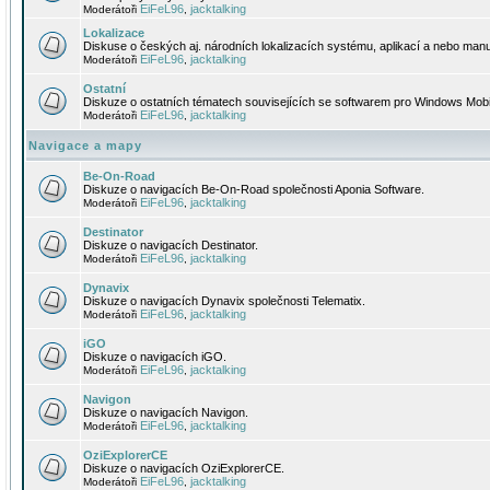
EiFeL96
jacktalking
Moderátoři
,
Lokalizace
Diskuse o českých aj. národních lokalizacích systému, aplikací a nebo manu
EiFeL96
jacktalking
Moderátoři
,
Ostatní
Diskuze o ostatních tématech souvisejících se softwarem pro Windows Mobi
EiFeL96
jacktalking
Moderátoři
,
Navigace a mapy
Be-On-Road
Diskuze o navigacích Be-On-Road společnosti Aponia Software.
EiFeL96
jacktalking
Moderátoři
,
Destinator
Diskuze o navigacích Destinator.
EiFeL96
jacktalking
Moderátoři
,
Dynavix
Diskuze o navigacích Dynavix společnosti Telematix.
EiFeL96
jacktalking
Moderátoři
,
iGO
Diskuze o navigacích iGO.
EiFeL96
jacktalking
Moderátoři
,
Navigon
Diskuze o navigacích Navigon.
EiFeL96
jacktalking
Moderátoři
,
OziExplorerCE
Diskuze o navigacích OziExplorerCE.
EiFeL96
jacktalking
Moderátoři
,