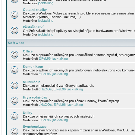
jacktalking
Moderátor
Ostatní značky
Diskuze o Windows Mobile zařízeních, pro které zde neexistuje samostatná 
Motorola, Symbol, Toshiba, Yakumo, ...).
jacktalking
Moderátor
Příslušenství
Obtížně zařaditelné příspěvky související nějak s hardwarem pro Windows M
jacktalking
Moderátor
Software
Office
Diskuze o aplikacích určených pro kancelářské a firemní využití, pro organiz
EiFeL96
jacktalking
Moderátoři
,
Komunikace
Diskuze o aplikacích určených pro telefonování nebo elektronickou komunika
EiFeL96
jacktalking
Moderátoři
,
Multimédia
Diskuze o multimediálně zaměřených aplikacích.
cHaOOs
EiFeL96
jacktalking
Moderátoři
,
,
Hry a volný čas
Diskuze o aplikacích určených pro zábavu, hobby, životní styl atp.
cHaOOs
EiFeL96
jacktalking
Moderátoři
,
,
Utility
Diskuze o nejrůznějších softwarových nástrojích.
EiFeL96
jacktalking
Moderátoři
,
Synchronizace
Diskuze o synchronizaci mezi kapesním zařízením a Windows, MacOS, Linux
desktopovými systémy.