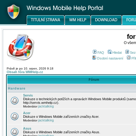
fo
O všem
FAQ
Hledat
Sez
Osobní nastavení
Při
Právě je po 10. srpen, 2026 9:18
Obsah fóra WMHelp.cz
Fórum
Hardware
Servis
Diskuze o technických potížích a opravách Windows Mobile produktů (samo
http://servis.wmhelp.cz).
jacktalking
Moderátor
Acer
Diskuze o Windows Mobile zařízeních značky Acer.
jacktalking
Moderátor
Asus
Diskuze o Windows Mobile zařízeních značky Asus.
jacktalking
Moderátor