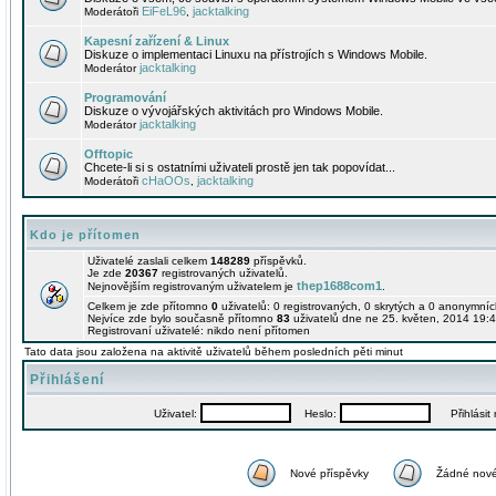
EiFeL96
jacktalking
Moderátoři
,
Kapesní zařízení & Linux
Diskuze o implementaci Linuxu na přístrojích s Windows Mobile.
jacktalking
Moderátor
Programování
Diskuze o vývojářských aktivitách pro Windows Mobile.
jacktalking
Moderátor
Offtopic
Chcete-li si s ostatními uživateli prostě jen tak popovídat...
cHaOOs
jacktalking
Moderátoři
,
Kdo je přítomen
Uživatelé zaslali celkem
148289
příspěvků.
Je zde
20367
registrovaných uživatelů.
thep1688com1
Nejnovějším registrovaným uživatelem je
.
Celkem je zde přítomno
0
uživatelů: 0 registrovaných, 0 skrytých a 0 anonymní
Nejvíce zde bylo současně přítomno
83
uživatelů dne ne 25. květen, 2014 19:4
Registrovaní uživatelé: nikdo není přítomen
Tato data jsou založena na aktivitě uživatelů během posledních pěti minut
Přihlášení
Uživatel:
Heslo:
Přihlásit m
Nové příspěvky
Žádné nové