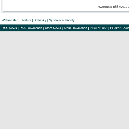
phpBB
Powered by
© 2001, 
Webmaster
|
Hledání
|
Statistiky
|
Syndikační kanály
RSS News
|
RSS Downloads
|
Atom News
|
Atom Downloads
|
Plucker Text
|
Plucker Color