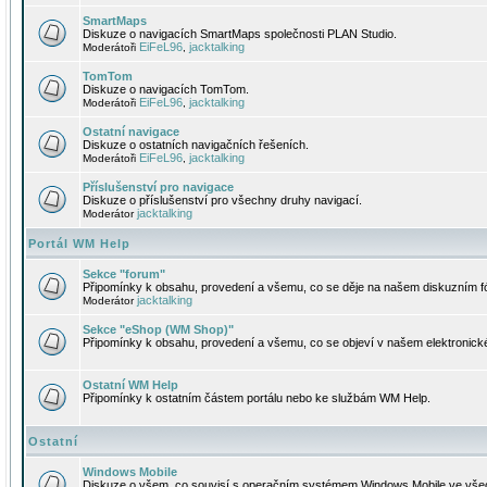
SmartMaps
Diskuze o navigacích SmartMaps společnosti PLAN Studio.
EiFeL96
jacktalking
Moderátoři
,
TomTom
Diskuze o navigacích TomTom.
EiFeL96
jacktalking
Moderátoři
,
Ostatní navigace
Diskuze o ostatních navigačních řešeních.
EiFeL96
jacktalking
Moderátoři
,
Příslušenství pro navigace
Diskuze o příslušenství pro všechny druhy navigací.
jacktalking
Moderátor
Portál WM Help
Sekce "forum"
Připomínky k obsahu, provedení a všemu, co se děje na našem diskuzním f
jacktalking
Moderátor
Sekce "eShop (WM Shop)"
Připomínky k obsahu, provedení a všemu, co se objeví v našem elektronic
Ostatní WM Help
Připomínky k ostatním částem portálu nebo ke službám WM Help.
Ostatní
Windows Mobile
Diskuze o všem, co souvisí s operačním systémem Windows Mobile ve všec