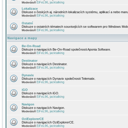
EiFeL96
jacktalking
Moderátoři
,
Lokalizace
Diskuse o českých aj. národních lokalizacích systému, aplikací a nebo manu
EiFeL96
jacktalking
Moderátoři
,
Ostatní
Diskuze o ostatních tématech souvisejících se softwarem pro Windows Mobi
EiFeL96
jacktalking
Moderátoři
,
Navigace a mapy
Be-On-Road
Diskuze o navigacích Be-On-Road společnosti Aponia Software.
EiFeL96
jacktalking
Moderátoři
,
Destinator
Diskuze o navigacích Destinator.
EiFeL96
jacktalking
Moderátoři
,
Dynavix
Diskuze o navigacích Dynavix společnosti Telematix.
EiFeL96
jacktalking
Moderátoři
,
iGO
Diskuze o navigacích iGO.
EiFeL96
jacktalking
Moderátoři
,
Navigon
Diskuze o navigacích Navigon.
EiFeL96
jacktalking
Moderátoři
,
OziExplorerCE
Diskuze o navigacích OziExplorerCE.
EiFeL96
jacktalking
Moderátoři
,