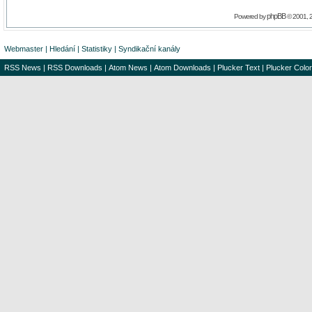
phpBB
Powered by
© 2001, 
Webmaster
|
Hledání
|
Statistiky
|
Syndikační kanály
RSS News
|
RSS Downloads
|
Atom News
|
Atom Downloads
|
Plucker Text
|
Plucker Color