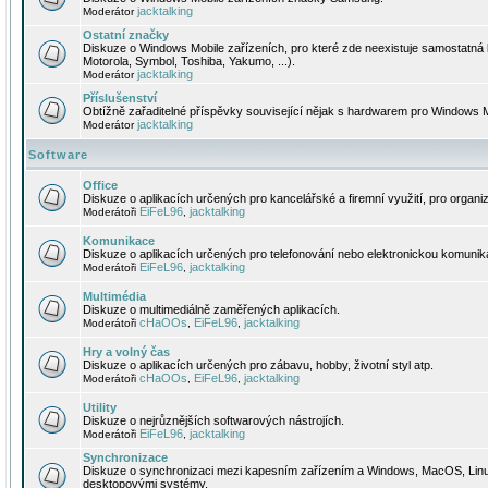
jacktalking
Moderátor
Ostatní značky
Diskuze o Windows Mobile zařízeních, pro které zde neexistuje samostatná 
Motorola, Symbol, Toshiba, Yakumo, ...).
jacktalking
Moderátor
Příslušenství
Obtížně zařaditelné příspěvky související nějak s hardwarem pro Windows M
jacktalking
Moderátor
Software
Office
Diskuze o aplikacích určených pro kancelářské a firemní využití, pro organiz
EiFeL96
jacktalking
Moderátoři
,
Komunikace
Diskuze o aplikacích určených pro telefonování nebo elektronickou komunika
EiFeL96
jacktalking
Moderátoři
,
Multimédia
Diskuze o multimediálně zaměřených aplikacích.
cHaOOs
EiFeL96
jacktalking
Moderátoři
,
,
Hry a volný čas
Diskuze o aplikacích určených pro zábavu, hobby, životní styl atp.
cHaOOs
EiFeL96
jacktalking
Moderátoři
,
,
Utility
Diskuze o nejrůznějších softwarových nástrojích.
EiFeL96
jacktalking
Moderátoři
,
Synchronizace
Diskuze o synchronizaci mezi kapesním zařízením a Windows, MacOS, Linux
desktopovými systémy.