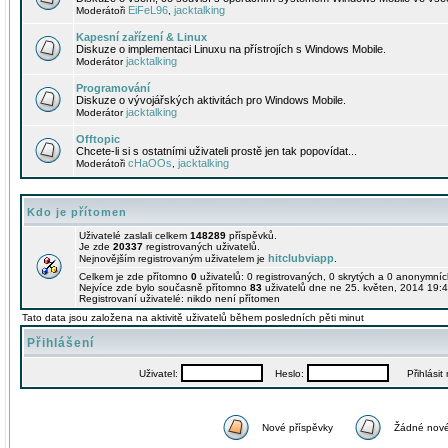
EiFeL96
jacktalking
Moderátoři
,
Kapesní zařízení & Linux
Diskuze o implementaci Linuxu na přístrojích s Windows Mobile.
jacktalking
Moderátor
Programování
Diskuze o vývojářských aktivitách pro Windows Mobile.
jacktalking
Moderátor
Offtopic
Chcete-li si s ostatními uživateli prostě jen tak popovídat...
cHaOOs
jacktalking
Moderátoři
,
Kdo je přítomen
Uživatelé zaslali celkem
148289
příspěvků.
Je zde
20337
registrovaných uživatelů.
hitclubviapp
Nejnovějším registrovaným uživatelem je
.
Celkem je zde přítomno
0
uživatelů: 0 registrovaných, 0 skrytých a 0 anonymní
Nejvíce zde bylo současně přítomno
83
uživatelů dne ne 25. květen, 2014 19:4
Registrovaní uživatelé: nikdo není přítomen
Tato data jsou založena na aktivitě uživatelů během posledních pěti minut
Přihlášení
Uživatel:
Heslo:
Přihlásit m
Nové příspěvky
Žádné nové