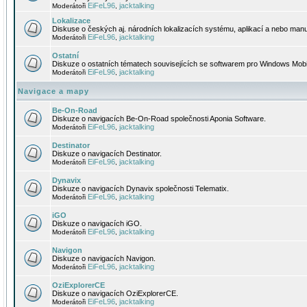
EiFeL96
jacktalking
Moderátoři
,
Lokalizace
Diskuse o českých aj. národních lokalizacích systému, aplikací a nebo manu
EiFeL96
jacktalking
Moderátoři
,
Ostatní
Diskuze o ostatních tématech souvisejících se softwarem pro Windows Mobi
EiFeL96
jacktalking
Moderátoři
,
Navigace a mapy
Be-On-Road
Diskuze o navigacích Be-On-Road společnosti Aponia Software.
EiFeL96
jacktalking
Moderátoři
,
Destinator
Diskuze o navigacích Destinator.
EiFeL96
jacktalking
Moderátoři
,
Dynavix
Diskuze o navigacích Dynavix společnosti Telematix.
EiFeL96
jacktalking
Moderátoři
,
iGO
Diskuze o navigacích iGO.
EiFeL96
jacktalking
Moderátoři
,
Navigon
Diskuze o navigacích Navigon.
EiFeL96
jacktalking
Moderátoři
,
OziExplorerCE
Diskuze o navigacích OziExplorerCE.
EiFeL96
jacktalking
Moderátoři
,