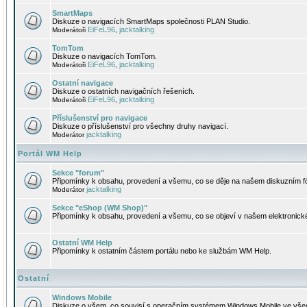
SmartMaps
Diskuze o navigacích SmartMaps společnosti PLAN Studio.
EiFeL96
jacktalking
Moderátoři
,
TomTom
Diskuze o navigacích TomTom.
EiFeL96
jacktalking
Moderátoři
,
Ostatní navigace
Diskuze o ostatních navigačních řešeních.
EiFeL96
jacktalking
Moderátoři
,
Příslušenství pro navigace
Diskuze o příslušenství pro všechny druhy navigací.
jacktalking
Moderátor
Portál WM Help
Sekce "forum"
Připomínky k obsahu, provedení a všemu, co se děje na našem diskuzním f
jacktalking
Moderátor
Sekce "eShop (WM Shop)"
Připomínky k obsahu, provedení a všemu, co se objeví v našem elektronic
Ostatní WM Help
Připomínky k ostatním částem portálu nebo ke službám WM Help.
Ostatní
Windows Mobile
Diskuze o všem, co souvisí s operačním systémem Windows Mobile ve všec