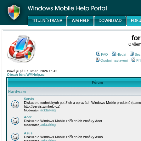
fo
O všem
FAQ
Hledat
Sez
Osobní nastavení
Při
Právě je pá 07. srpen, 2026 15:42
Obsah fóra WMHelp.cz
Fórum
Hardware
Servis
Diskuze o technických potížích a opravách Windows Mobile produktů (samo
http://servis.wmhelp.cz).
jacktalking
Moderátor
Acer
Diskuze o Windows Mobile zařízeních značky Acer.
jacktalking
Moderátor
Asus
Diskuze o Windows Mobile zařízeních značky Asus.
jacktalking
Moderátor