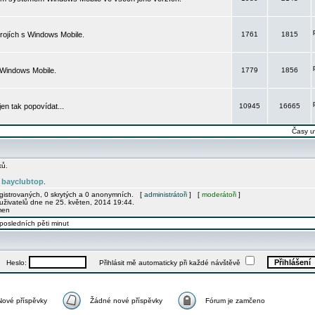
rojích s Windows Mobile.
1761
1815
 Windows Mobile.
1779
1856
 jen tak popovídat...
10945
16665
Časy u
ků.
bayclubtop
e
.
egistrovaných, 0 skrytých a 0 anonymních. [
administrátoři
] [
moderátoři
]
uživatelů dne ne 25. květen, 2014 19:44.
men
posledních pěti minut
Heslo:
Přihlásit mě automaticky při každé návštěvě
Nové příspěvky
Žádné nové příspěvky
Fórum je zamčeno