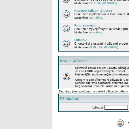
EiFeL96
jacktalking
Moderátoři
,
Kapesní zařízení & Linux
Diskuze o implementaci Linuxu na příst
jacktalking
Moderátor
Programování
Diskuze o vývojářských aktivitách pro
jacktalking
Moderátor
Offtopic
Chcete-li si s ostatními uživateli prostě
cHaOOs
jacktalking
Moderátoři
,
Kdo je přítomen
Uživatelé zaslali celkem
148289
příspěv
Je zde
20339
registrovaných uživatelů.
Nejnovějším registrovaným uživatelem j
Celkem je zde přítomno
0
uživatelů: 0 r
Nejvíce zde bylo současně přítomno
83
Registrovaní uživatelé: nikdo není příto
Tato data jsou založena na aktivitě uživatelů během 
Přihlášení
Uživatel: