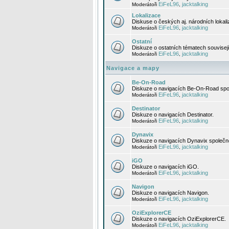
EiFeL96
jacktalking
Moderátoři
,
Lokalizace
Diskuse o českých aj. národních lokal
EiFeL96
jacktalking
Moderátoři
,
Ostatní
Diskuze o ostatních tématech souvisej
EiFeL96
jacktalking
Moderátoři
,
Navigace a mapy
Be-On-Road
Diskuze o navigacích Be-On-Road spol
EiFeL96
jacktalking
Moderátoři
,
Destinator
Diskuze o navigacích Destinator.
EiFeL96
jacktalking
Moderátoři
,
Dynavix
Diskuze o navigacích Dynavix společno
EiFeL96
jacktalking
Moderátoři
,
iGO
Diskuze o navigacích iGO.
EiFeL96
jacktalking
Moderátoři
,
Navigon
Diskuze o navigacích Navigon.
EiFeL96
jacktalking
Moderátoři
,
OziExplorerCE
Diskuze o navigacích OziExplorerCE.
EiFeL96
jacktalking
Moderátoři
,