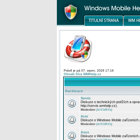
Právě je pá 07. srpen, 2026 17:16
Obsah fóra WMHelp.cz
Hardware
Servis
Diskuze o technických potížích a opr
http://servis.wmhelp.cz).
jacktalking
Moderátor
Acer
Diskuze o Windows Mobile zařízeních 
jacktalking
Moderátor
Asus
Diskuze o Windows Mobile zařízeních
jacktalking
Moderátor