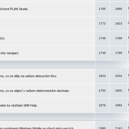
čnosti PLAN Studio.
1765
1869
1772
1823
ích.
1748
1788
ruhy navigací.
1748
1789
mu, co se děje na našem diskuzním fóru.
1823
2034
mu, co se objeví v našem elektronickém obchodu.
1750
1800
 nebo ke službám WM Help.
1878
1983
ím systémem Windows Mobile ve všech jeho verzích.
1980
2143