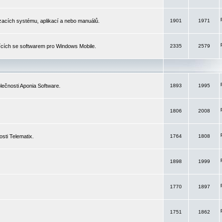
izacích systému, aplikací a nebo manuálů.
1901
1971
ících se softwarem pro Windows Mobile.
2335
2579
ečnosti Aponia Software.
1893
1995
1806
2008
sti Telematix.
1764
1808
1898
1999
1770
1897
1751
1862