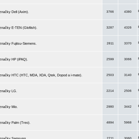
značky Dell (Axim).
3766
4380
značky E-TEN (Glofiish).
3287
4326
značky Fujitsu-Siemens.
2811
3370
 značky HP (iPAQ).
2599
3066
 značky HTC (HTC, MDA, XDA, Qtek, Dopod a i-mate).
2503
3140
 značky LG.
2214
2506
značky Mio.
2980
3442
značky Palm (Treo).
4894
5968
 značky Samsung.
2711
3060