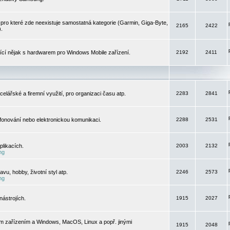
pro které zde neexistuje samostatná kategorie (Garmin, Giga-Byte,
2165
2422
).
jící nějak s hardwarem pro Windows Mobile zařízení.
2192
2411
elářské a firemní využití, pro organizaci času atp.
2283
2841
efonování nebo elektronickou komunikaci.
2288
2531
likacích.
2003
2132
ng
vu, hobby, životní styl atp.
2246
2573
ng
ástrojích.
1915
2027
m zařízením a Windows, MacOS, Linux a popř. jinými
1915
2048