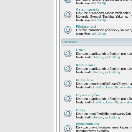
jacktalking
Moderátor
Ostatní značky
Diskuze o Windows Mobile zařízeních, 
Motorola, Symbol, Toshiba, Yakumo, ...
jacktalking
Moderátor
Příslušenství
Obtížně zařaditelné příspěvky souvise
jacktalking
Moderátor
Software
Office
Diskuze o aplikacích určených pro kanc
EiFeL96
jacktalking
Moderátoři
,
Komunikace
Diskuze o aplikacích určených pro tel
EiFeL96
jacktalking
Moderátoři
,
Multimédia
Diskuze o multimediálně zaměřených ap
cHaOOs
EiFeL96
jacktalki
Moderátoři
,
,
Hry a volný čas
Diskuze o aplikacích určených pro zába
cHaOOs
EiFeL96
jacktalki
Moderátoři
,
,
Utility
Diskuze o nejrůznějších softwarových n
EiFeL96
jacktalking
Moderátoři
,
Synchronizace
Diskuze o synchronizaci mezi kapesní
desktopovými systémy.