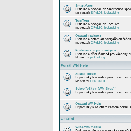
SmartMaps
Diskuze o navigacích SmartMaps spole
EiFeL96
jacktalking
Moderátoři
,
TomTom
Diskuze o navigacích TomTom.
EiFeL96
jacktalking
Moderátoři
,
Ostatní navigace
Diskuze o ostatních navigačních řešen
EiFeL96
jacktalking
Moderátoři
,
Příslušenství pro navigace
Diskuze o příslušenství pro všechny d
jacktalking
Moderátor
Portál WM Help
Sekce "forum"
Připomínky k obsahu, provedení a vše
jacktalking
Moderátor
Sekce "eShop (WM Shop)"
Připomínky k obsahu, provedení a vše
Ostatní WM Help
Připomínky k ostatním částem portálu
Ostatní
Windows Mobile
Diskuze o všem, co souvisí s operačn