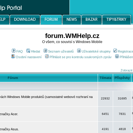
forum.WMHelp.cz
O všem, co souvisí s Windows Mobile
FAQ
Hledat
Seznam uživatelů
Uživatelské skupiny
Registrac
Osobní nastavení
Přihlásit se pro kontrolu soukromých zpráv
Přihlášen
Zobrazit
Fórum
Témata
Příspěvky
avách Windows Mobile produktů (samostatné webové rozhraní na
22932
31695
značky Acer.
6451
7831
 značky Asus.
4191
4818