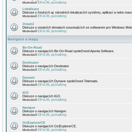
EiFeL96
jacktalking
Moderátoři
,
Lokalizace
Diskuse o českých aj. národních lokalizacích systému, aplikací a nebo manu
EiFeL96
jacktalking
Moderátoři
,
Ostatní
Diskuze o ostatních tématech souvisejících se softwarem pro Windows Mobi
EiFeL96
jacktalking
Moderátoři
,
Navigace a mapy
Be-On-Road
Diskuze o navigacích Be-On-Road společnosti Aponia Software.
EiFeL96
jacktalking
Moderátoři
,
Destinator
Diskuze o navigacích Destinator.
EiFeL96
jacktalking
Moderátoři
,
Dynavix
Diskuze o navigacích Dynavix společnosti Telematix.
EiFeL96
jacktalking
Moderátoři
,
iGO
Diskuze o navigacích iGO.
EiFeL96
jacktalking
Moderátoři
,
Navigon
Diskuze o navigacích Navigon.
EiFeL96
jacktalking
Moderátoři
,
OziExplorerCE
Diskuze o navigacích OziExplorerCE.
EiFeL96
jacktalking
Moderátoři
,