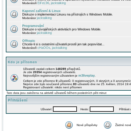
EiFeL96
jacktalking
Moderátoři
,
Kapesní zařízení & Linux
Diskuze o implementaci Linuxu na přístrojích s Windows Mobile.
jacktalking
Moderátor
Programování
Diskuze o vývojářských aktivitách pro Windows Mobile.
jacktalking
Moderátor
Offtopic
Chcete-li si s ostatními uživateli prostě jen tak popovídat...
cHaOOs
jacktalking
Moderátoři
,
Kdo je přítomen
Uživatelé zaslali celkem
148289
příspěvků.
Je zde
20354
registrovaných uživatelů.
m3liveplay
Nejnovějším registrovaným uživatelem je
.
Celkem je zde přítomno
0
uživatelů: 0 registrovaných, 0 skrytých a 0 anonymní
Nejvíce zde bylo současně přítomno
83
uživatelů dne ne 25. květen, 2014 19:4
Registrovaní uživatelé: nikdo není přítomen
Tato data jsou založena na aktivitě uživatelů během posledních pěti minut
Přihlášení
Uživatel:
Heslo:
Přihlásit m
Nové příspěvky
Žádné nové