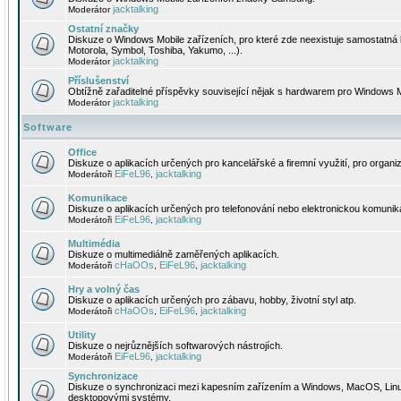
jacktalking
Moderátor
Ostatní značky
Diskuze o Windows Mobile zařízeních, pro které zde neexistuje samostatná 
Motorola, Symbol, Toshiba, Yakumo, ...).
jacktalking
Moderátor
Příslušenství
Obtížně zařaditelné příspěvky související nějak s hardwarem pro Windows M
jacktalking
Moderátor
Software
Office
Diskuze o aplikacích určených pro kancelářské a firemní využití, pro organiz
EiFeL96
jacktalking
Moderátoři
,
Komunikace
Diskuze o aplikacích určených pro telefonování nebo elektronickou komunika
EiFeL96
jacktalking
Moderátoři
,
Multimédia
Diskuze o multimediálně zaměřených aplikacích.
cHaOOs
EiFeL96
jacktalking
Moderátoři
,
,
Hry a volný čas
Diskuze o aplikacích určených pro zábavu, hobby, životní styl atp.
cHaOOs
EiFeL96
jacktalking
Moderátoři
,
,
Utility
Diskuze o nejrůznějších softwarových nástrojích.
EiFeL96
jacktalking
Moderátoři
,
Synchronizace
Diskuze o synchronizaci mezi kapesním zařízením a Windows, MacOS, Linux
desktopovými systémy.