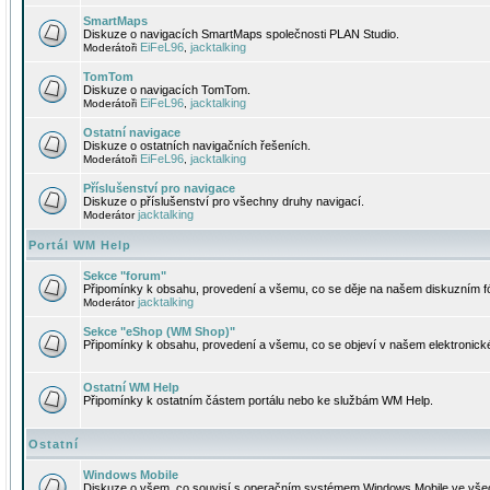
SmartMaps
Diskuze o navigacích SmartMaps společnosti PLAN Studio.
EiFeL96
jacktalking
Moderátoři
,
TomTom
Diskuze o navigacích TomTom.
EiFeL96
jacktalking
Moderátoři
,
Ostatní navigace
Diskuze o ostatních navigačních řešeních.
EiFeL96
jacktalking
Moderátoři
,
Příslušenství pro navigace
Diskuze o příslušenství pro všechny druhy navigací.
jacktalking
Moderátor
Portál WM Help
Sekce "forum"
Připomínky k obsahu, provedení a všemu, co se děje na našem diskuzním f
jacktalking
Moderátor
Sekce "eShop (WM Shop)"
Připomínky k obsahu, provedení a všemu, co se objeví v našem elektronic
Ostatní WM Help
Připomínky k ostatním částem portálu nebo ke službám WM Help.
Ostatní
Windows Mobile
Diskuze o všem, co souvisí s operačním systémem Windows Mobile ve všec