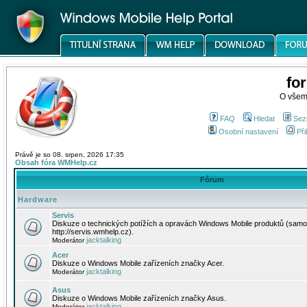
fo
O všem
FAQ
Hledat
Sez
Osobní nastavení
Při
Právě je so 08. srpen, 2026 17:35
Obsah fóra WMHelp.cz
Fórum
Hardware
Servis
Diskuze o technických potížích a opravách Windows Mobile produktů (samo
http://servis.wmhelp.cz).
jacktalking
Moderátor
Acer
Diskuze o Windows Mobile zařízeních značky Acer.
jacktalking
Moderátor
Asus
Diskuze o Windows Mobile zařízeních značky Asus.
jacktalking
Moderátor