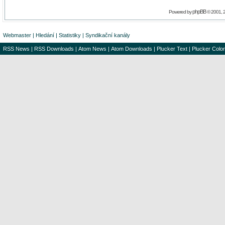
phpBB
Powered by
© 2001, 
Webmaster
|
Hledání
|
Statistiky
|
Syndikační kanály
RSS News
|
RSS Downloads
|
Atom News
|
Atom Downloads
|
Plucker Text
|
Plucker Color