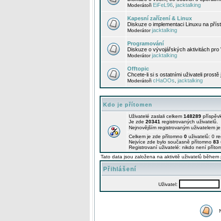
EiFeL96
jacktalking
Moderátoři
,
Kapesní zařízení & Linux
Diskuze o implementaci Linuxu na příst
jacktalking
Moderátor
Programování
Diskuze o vývojářských aktivitách pro
jacktalking
Moderátor
Offtopic
Chcete-li si s ostatními uživateli prostě
cHaOOs
jacktalking
Moderátoři
,
Kdo je přítomen
Uživatelé zaslali celkem
148289
příspěv
Je zde
20341
registrovaných uživatelů.
Nejnovějším registrovaným uživatelem j
Celkem je zde přítomno
0
uživatelů: 0 r
Nejvíce zde bylo současně přítomno
83
Registrovaní uživatelé: nikdo není příto
Tato data jsou založena na aktivitě uživatelů během 
Přihlášení
Uživatel: