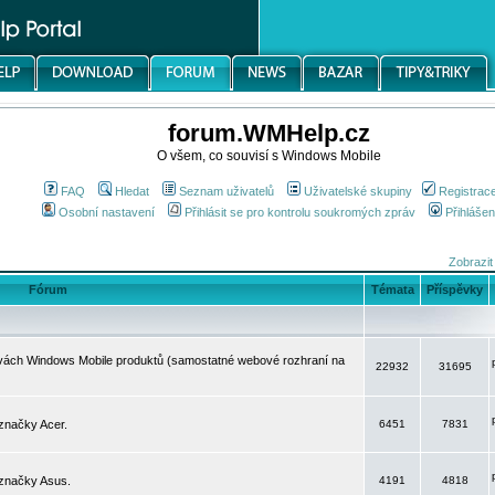
forum.WMHelp.cz
O všem, co souvisí s Windows Mobile
FAQ
Hledat
Seznam uživatelů
Uživatelské skupiny
Registrac
Osobní nastavení
Přihlásit se pro kontrolu soukromých zpráv
Přihlášen
Zobrazit
Fórum
Témata
Příspěvky
avách Windows Mobile produktů (samostatné webové rozhraní na
22932
31695
značky Acer.
6451
7831
 značky Asus.
4191
4818