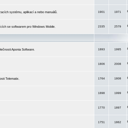
izacích systému, aplikací a nebo manuálů.
1901
1971
ících se softwarem pro Windows Mobile.
2335
2579
ečnosti Aponia Software.
1893
1995
1806
2008
sti Telematix.
1764
1808
1898
1999
1770
1897
1751
1862