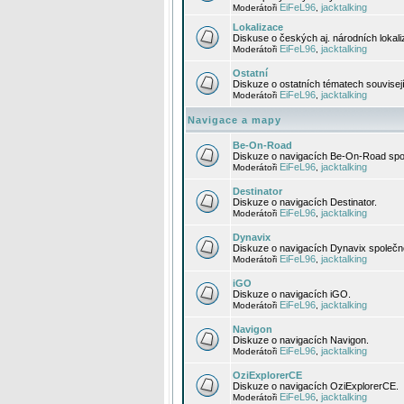
EiFeL96
jacktalking
Moderátoři
,
Lokalizace
Diskuse o českých aj. národních lokal
EiFeL96
jacktalking
Moderátoři
,
Ostatní
Diskuze o ostatních tématech souvisej
EiFeL96
jacktalking
Moderátoři
,
Navigace a mapy
Be-On-Road
Diskuze o navigacích Be-On-Road spol
EiFeL96
jacktalking
Moderátoři
,
Destinator
Diskuze o navigacích Destinator.
EiFeL96
jacktalking
Moderátoři
,
Dynavix
Diskuze o navigacích Dynavix společno
EiFeL96
jacktalking
Moderátoři
,
iGO
Diskuze o navigacích iGO.
EiFeL96
jacktalking
Moderátoři
,
Navigon
Diskuze o navigacích Navigon.
EiFeL96
jacktalking
Moderátoři
,
OziExplorerCE
Diskuze o navigacích OziExplorerCE.
EiFeL96
jacktalking
Moderátoři
,