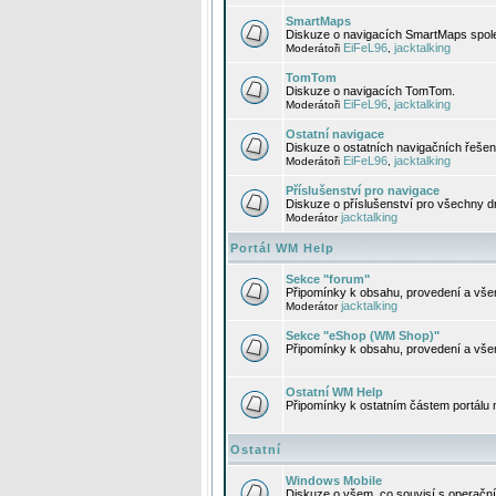
SmartMaps
Diskuze o navigacích SmartMaps spole
EiFeL96
jacktalking
Moderátoři
,
TomTom
Diskuze o navigacích TomTom.
EiFeL96
jacktalking
Moderátoři
,
Ostatní navigace
Diskuze o ostatních navigačních řešen
EiFeL96
jacktalking
Moderátoři
,
Příslušenství pro navigace
Diskuze o příslušenství pro všechny d
jacktalking
Moderátor
Portál WM Help
Sekce "forum"
Připomínky k obsahu, provedení a vše
jacktalking
Moderátor
Sekce "eShop (WM Shop)"
Připomínky k obsahu, provedení a vše
Ostatní WM Help
Připomínky k ostatním částem portálu
Ostatní
Windows Mobile
Diskuze o všem, co souvisí s operačn