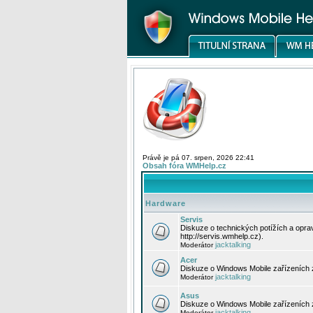
Právě je pá 07. srpen, 2026 22:41
Obsah fóra WMHelp.cz
Hardware
Servis
Diskuze o technických potížích a opr
http://servis.wmhelp.cz).
jacktalking
Moderátor
Acer
Diskuze o Windows Mobile zařízeních 
jacktalking
Moderátor
Asus
Diskuze o Windows Mobile zařízeních
jacktalking
Moderátor