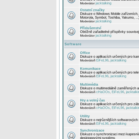
jacktalking
Moderátor
Ostatní značky
Diskuze o Windows Mobile zařízeních, 
Motorola, Symbol, Toshiba, Yakumo, ...
jacktalking
Moderátor
Příslušenství
Obtížně zařaditelné příspěvky souvise
jacktalking
Moderátor
Software
Office
Diskuze o aplikacích určených pro kanc
EiFeL96
jacktalking
Moderátoři
,
Komunikace
Diskuze o aplikacích určených pro tel
EiFeL96
jacktalking
Moderátoři
,
Multimédia
Diskuze o multimediálně zaměřených ap
cHaOOs
EiFeL96
jacktalki
Moderátoři
,
,
Hry a volný čas
Diskuze o aplikacích určených pro zába
cHaOOs
EiFeL96
jacktalki
Moderátoři
,
,
Utility
Diskuze o nejrůznějších softwarových n
EiFeL96
jacktalking
Moderátoři
,
Synchronizace
Diskuze o synchronizaci mezi kapesní
desktopovými systémy.