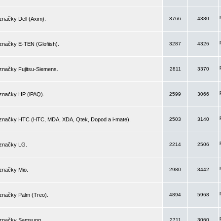
značky Dell (Axim).
3766
4380
značky E-TEN (Glofiish).
3287
4326
značky Fujitsu-Siemens.
2811
3370
 značky HP (iPAQ).
2599
3066
 značky HTC (HTC, MDA, XDA, Qtek, Dopod a i-mate).
2503
3140
 značky LG.
2214
2506
značky Mio.
2980
3442
značky Palm (Treo).
4894
5968
 značky Samsung.
2711
3060