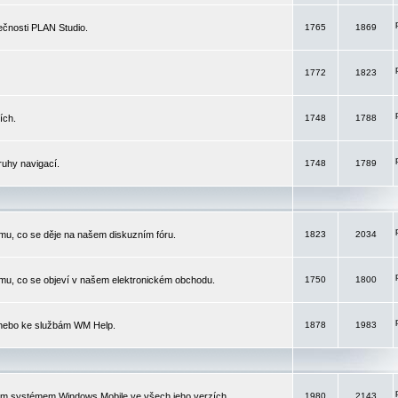
čnosti PLAN Studio.
1765
1869
1772
1823
ích.
1748
1788
ruhy navigací.
1748
1789
mu, co se děje na našem diskuzním fóru.
1823
2034
mu, co se objeví v našem elektronickém obchodu.
1750
1800
 nebo ke službám WM Help.
1878
1983
ím systémem Windows Mobile ve všech jeho verzích.
1980
2143