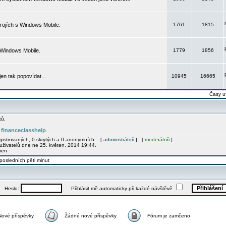
rojích s Windows Mobile.
1761
1815
 Windows Mobile.
1779
1856
 jen tak popovídat...
10945
16665
Časy u
ků.
financeclasshelp
e
.
egistrovaných, 0 skrytých a 0 anonymních. [
administrátoři
] [
moderátoři
]
uživatelů dne ne 25. květen, 2014 19:44.
men
posledních pěti minut
Heslo:
Přihlásit mě automaticky při každé návštěvě
Nové příspěvky
Žádné nové příspěvky
Fórum je zamčeno