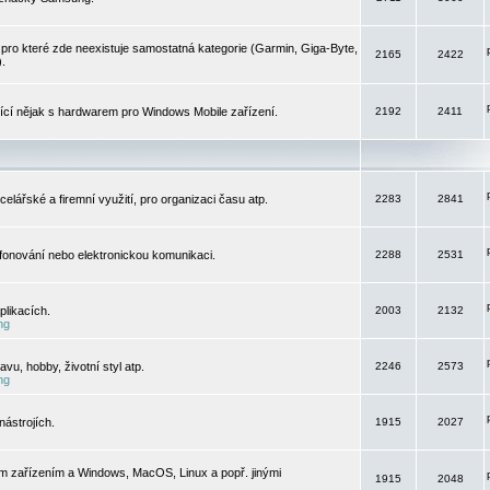
pro které zde neexistuje samostatná kategorie (Garmin, Giga-Byte,
2165
2422
).
jící nějak s hardwarem pro Windows Mobile zařízení.
2192
2411
elářské a firemní využití, pro organizaci času atp.
2283
2841
efonování nebo elektronickou komunikaci.
2288
2531
likacích.
2003
2132
ng
vu, hobby, životní styl atp.
2246
2573
ng
ástrojích.
1915
2027
m zařízením a Windows, MacOS, Linux a popř. jinými
1915
2048