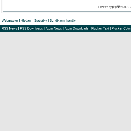
phpBB
Powered by
© 2001, 
Webmaster
|
Hledání
|
Statistiky
|
Syndikační kanály
RSS News
|
RSS Downloads
|
Atom News
|
Atom Downloads
|
Plucker Text
|
Plucker Color