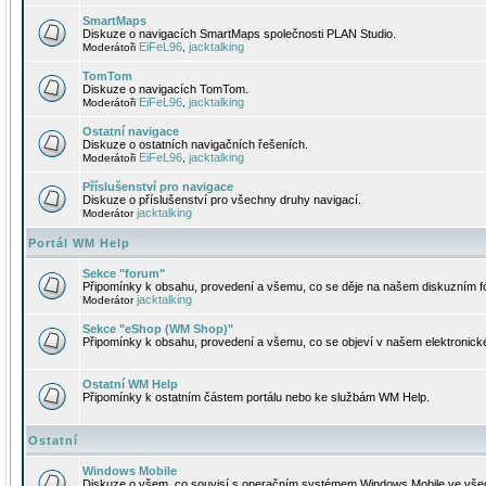
SmartMaps
Diskuze o navigacích SmartMaps společnosti PLAN Studio.
EiFeL96
jacktalking
Moderátoři
,
TomTom
Diskuze o navigacích TomTom.
EiFeL96
jacktalking
Moderátoři
,
Ostatní navigace
Diskuze o ostatních navigačních řešeních.
EiFeL96
jacktalking
Moderátoři
,
Příslušenství pro navigace
Diskuze o příslušenství pro všechny druhy navigací.
jacktalking
Moderátor
Portál WM Help
Sekce "forum"
Připomínky k obsahu, provedení a všemu, co se děje na našem diskuzním f
jacktalking
Moderátor
Sekce "eShop (WM Shop)"
Připomínky k obsahu, provedení a všemu, co se objeví v našem elektronic
Ostatní WM Help
Připomínky k ostatním částem portálu nebo ke službám WM Help.
Ostatní
Windows Mobile
Diskuze o všem, co souvisí s operačním systémem Windows Mobile ve všec