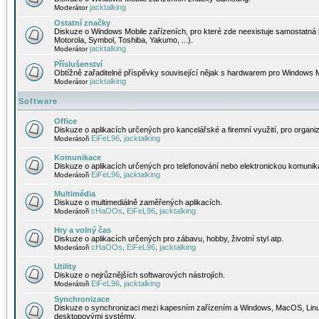
jacktalking
Moderátor
Ostatní značky
Diskuze o Windows Mobile zařízeních, pro které zde neexistuje samostatná 
Motorola, Symbol, Toshiba, Yakumo, ...).
jacktalking
Moderátor
Příslušenství
Obtížně zařaditelné příspěvky související nějak s hardwarem pro Windows M
jacktalking
Moderátor
Software
Office
Diskuze o aplikacích určených pro kancelářské a firemní využití, pro organiz
EiFeL96
jacktalking
Moderátoři
,
Komunikace
Diskuze o aplikacích určených pro telefonování nebo elektronickou komunika
EiFeL96
jacktalking
Moderátoři
,
Multimédia
Diskuze o multimediálně zaměřených aplikacích.
cHaOOs
EiFeL96
jacktalking
Moderátoři
,
,
Hry a volný čas
Diskuze o aplikacích určených pro zábavu, hobby, životní styl atp.
cHaOOs
EiFeL96
jacktalking
Moderátoři
,
,
Utility
Diskuze o nejrůznějších softwarových nástrojích.
EiFeL96
jacktalking
Moderátoři
,
Synchronizace
Diskuze o synchronizaci mezi kapesním zařízením a Windows, MacOS, Linux
desktopovými systémy.