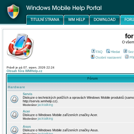
fo
O všem
FAQ
Hledat
Sez
Osobní nastavení
Při
Právě je pá 07. srpen, 2026 22:24
Obsah fóra WMHelp.cz
Fórum
Hardware
Servis
Diskuze o technických potížích a opravách Windows Mobile produktů (samo
http://servis.wmhelp.cz).
jacktalking
Moderátor
Acer
Diskuze o Windows Mobile zařízeních značky Acer.
jacktalking
Moderátor
Asus
Diskuze o Windows Mobile zařízeních značky Asus.
jacktalking
Moderátor