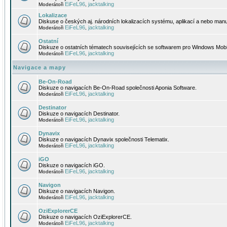
EiFeL96
jacktalking
Moderátoři
,
Lokalizace
Diskuse o českých aj. národních lokalizacích systému, aplikací a nebo manu
EiFeL96
jacktalking
Moderátoři
,
Ostatní
Diskuze o ostatních tématech souvisejících se softwarem pro Windows Mobi
EiFeL96
jacktalking
Moderátoři
,
Navigace a mapy
Be-On-Road
Diskuze o navigacích Be-On-Road společnosti Aponia Software.
EiFeL96
jacktalking
Moderátoři
,
Destinator
Diskuze o navigacích Destinator.
EiFeL96
jacktalking
Moderátoři
,
Dynavix
Diskuze o navigacích Dynavix společnosti Telematix.
EiFeL96
jacktalking
Moderátoři
,
iGO
Diskuze o navigacích iGO.
EiFeL96
jacktalking
Moderátoři
,
Navigon
Diskuze o navigacích Navigon.
EiFeL96
jacktalking
Moderátoři
,
OziExplorerCE
Diskuze o navigacích OziExplorerCE.
EiFeL96
jacktalking
Moderátoři
,