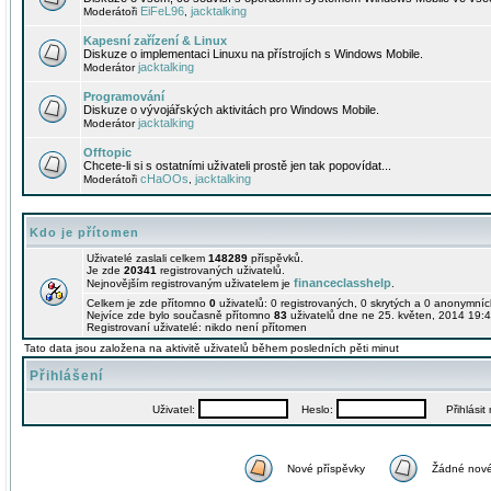
EiFeL96
jacktalking
Moderátoři
,
Kapesní zařízení & Linux
Diskuze o implementaci Linuxu na přístrojích s Windows Mobile.
jacktalking
Moderátor
Programování
Diskuze o vývojářských aktivitách pro Windows Mobile.
jacktalking
Moderátor
Offtopic
Chcete-li si s ostatními uživateli prostě jen tak popovídat...
cHaOOs
jacktalking
Moderátoři
,
Kdo je přítomen
Uživatelé zaslali celkem
148289
příspěvků.
Je zde
20341
registrovaných uživatelů.
financeclasshelp
Nejnovějším registrovaným uživatelem je
.
Celkem je zde přítomno
0
uživatelů: 0 registrovaných, 0 skrytých a 0 anonymní
Nejvíce zde bylo současně přítomno
83
uživatelů dne ne 25. květen, 2014 19:4
Registrovaní uživatelé: nikdo není přítomen
Tato data jsou založena na aktivitě uživatelů během posledních pěti minut
Přihlášení
Uživatel:
Heslo:
Přihlásit m
Nové příspěvky
Žádné nové