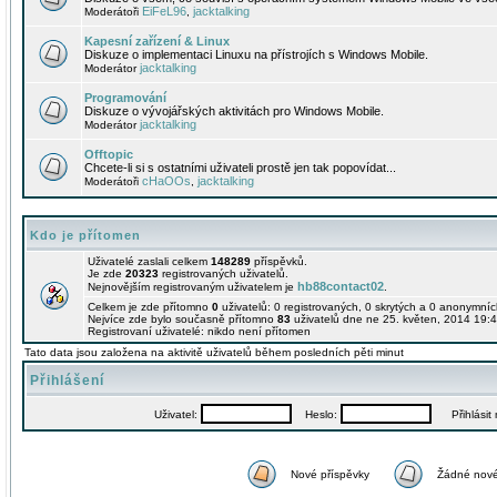
EiFeL96
jacktalking
Moderátoři
,
Kapesní zařízení & Linux
Diskuze o implementaci Linuxu na přístrojích s Windows Mobile.
jacktalking
Moderátor
Programování
Diskuze o vývojářských aktivitách pro Windows Mobile.
jacktalking
Moderátor
Offtopic
Chcete-li si s ostatními uživateli prostě jen tak popovídat...
cHaOOs
jacktalking
Moderátoři
,
Kdo je přítomen
Uživatelé zaslali celkem
148289
příspěvků.
Je zde
20323
registrovaných uživatelů.
hb88contact02
Nejnovějším registrovaným uživatelem je
.
Celkem je zde přítomno
0
uživatelů: 0 registrovaných, 0 skrytých a 0 anonymní
Nejvíce zde bylo současně přítomno
83
uživatelů dne ne 25. květen, 2014 19:4
Registrovaní uživatelé: nikdo není přítomen
Tato data jsou založena na aktivitě uživatelů během posledních pěti minut
Přihlášení
Uživatel:
Heslo:
Přihlásit m
Nové příspěvky
Žádné nové