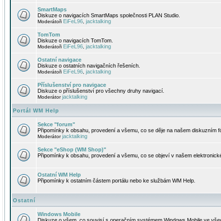
SmartMaps
Diskuze o navigacích SmartMaps společnosti PLAN Studio.
EiFeL96
jacktalking
Moderátoři
,
TomTom
Diskuze o navigacích TomTom.
EiFeL96
jacktalking
Moderátoři
,
Ostatní navigace
Diskuze o ostatních navigačních řešeních.
EiFeL96
jacktalking
Moderátoři
,
Příslušenství pro navigace
Diskuze o příslušenství pro všechny druhy navigací.
jacktalking
Moderátor
Portál WM Help
Sekce "forum"
Připomínky k obsahu, provedení a všemu, co se děje na našem diskuzním f
jacktalking
Moderátor
Sekce "eShop (WM Shop)"
Připomínky k obsahu, provedení a všemu, co se objeví v našem elektronic
Ostatní WM Help
Připomínky k ostatním částem portálu nebo ke službám WM Help.
Ostatní
Windows Mobile
Diskuze o všem, co souvisí s operačním systémem Windows Mobile ve všec