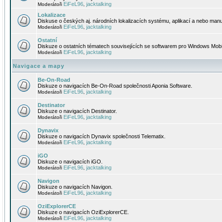
EiFeL96
jacktalking
Moderátoři
,
Lokalizace
Diskuse o českých aj. národních lokalizacích systému, aplikací a nebo manu
EiFeL96
jacktalking
Moderátoři
,
Ostatní
Diskuze o ostatních tématech souvisejících se softwarem pro Windows Mobi
EiFeL96
jacktalking
Moderátoři
,
Navigace a mapy
Be-On-Road
Diskuze o navigacích Be-On-Road společnosti Aponia Software.
EiFeL96
jacktalking
Moderátoři
,
Destinator
Diskuze o navigacích Destinator.
EiFeL96
jacktalking
Moderátoři
,
Dynavix
Diskuze o navigacích Dynavix společnosti Telematix.
EiFeL96
jacktalking
Moderátoři
,
iGO
Diskuze o navigacích iGO.
EiFeL96
jacktalking
Moderátoři
,
Navigon
Diskuze o navigacích Navigon.
EiFeL96
jacktalking
Moderátoři
,
OziExplorerCE
Diskuze o navigacích OziExplorerCE.
EiFeL96
jacktalking
Moderátoři
,