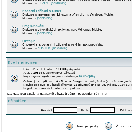
EiFeL96
jacktalking
Moderátoři
,
Kapesní zařízení & Linux
Diskuze o implementaci Linuxu na přístrojích s Windows Mobile.
jacktalking
Moderátor
Programování
Diskuze o vývojářských aktivitách pro Windows Mobile.
jacktalking
Moderátor
Offtopic
Chcete-li si s ostatními uživateli prostě jen tak popovídat...
cHaOOs
jacktalking
Moderátoři
,
Kdo je přítomen
Uživatelé zaslali celkem
148289
příspěvků.
Je zde
20354
registrovaných uživatelů.
m3liveplay
Nejnovějším registrovaným uživatelem je
.
Celkem je zde přítomno
0
uživatelů: 0 registrovaných, 0 skrytých a 0 anonymní
Nejvíce zde bylo současně přítomno
83
uživatelů dne ne 25. květen, 2014 19:4
Registrovaní uživatelé: nikdo není přítomen
Tato data jsou založena na aktivitě uživatelů během posledních pěti minut
Přihlášení
Uživatel:
Heslo:
Přihlásit m
Nové příspěvky
Žádné nové