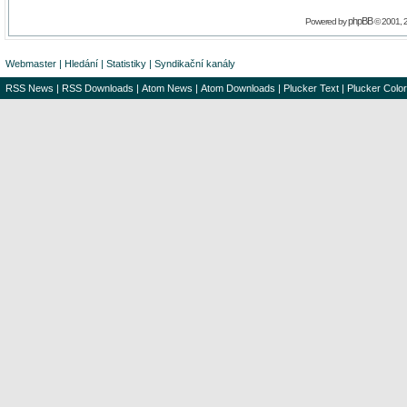
phpBB
Powered by
© 2001, 
Webmaster
|
Hledání
|
Statistiky
|
Syndikační kanály
RSS News
|
RSS Downloads
|
Atom News
|
Atom Downloads
|
Plucker Text
|
Plucker Color