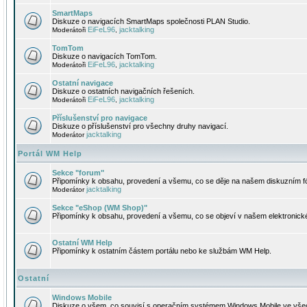
SmartMaps
Diskuze o navigacích SmartMaps společnosti PLAN Studio.
EiFeL96
jacktalking
Moderátoři
,
TomTom
Diskuze o navigacích TomTom.
EiFeL96
jacktalking
Moderátoři
,
Ostatní navigace
Diskuze o ostatních navigačních řešeních.
EiFeL96
jacktalking
Moderátoři
,
Příslušenství pro navigace
Diskuze o příslušenství pro všechny druhy navigací.
jacktalking
Moderátor
Portál WM Help
Sekce "forum"
Připomínky k obsahu, provedení a všemu, co se děje na našem diskuzním f
jacktalking
Moderátor
Sekce "eShop (WM Shop)"
Připomínky k obsahu, provedení a všemu, co se objeví v našem elektronic
Ostatní WM Help
Připomínky k ostatním částem portálu nebo ke službám WM Help.
Ostatní
Windows Mobile
Diskuze o všem, co souvisí s operačním systémem Windows Mobile ve všec