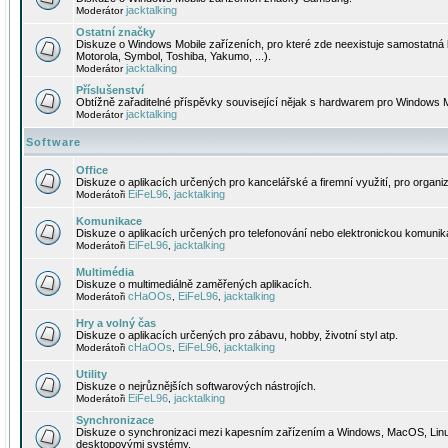
jacktalking
Moderátor
Ostatní značky
Diskuze o Windows Mobile zařízeních, pro které zde neexistuje samostatná 
Motorola, Symbol, Toshiba, Yakumo, ...).
jacktalking
Moderátor
Příslušenství
Obtížně zařaditelné příspěvky související nějak s hardwarem pro Windows M
jacktalking
Moderátor
Software
Office
Diskuze o aplikacích určených pro kancelářské a firemní využití, pro organiz
EiFeL96
jacktalking
Moderátoři
,
Komunikace
Diskuze o aplikacích určených pro telefonování nebo elektronickou komunika
EiFeL96
jacktalking
Moderátoři
,
Multimédia
Diskuze o multimediálně zaměřených aplikacích.
cHaOOs
EiFeL96
jacktalking
Moderátoři
,
,
Hry a volný čas
Diskuze o aplikacích určených pro zábavu, hobby, životní styl atp.
cHaOOs
EiFeL96
jacktalking
Moderátoři
,
,
Utility
Diskuze o nejrůznějších softwarových nástrojích.
EiFeL96
jacktalking
Moderátoři
,
Synchronizace
Diskuze o synchronizaci mezi kapesním zařízením a Windows, MacOS, Linux
desktopovými systémy.