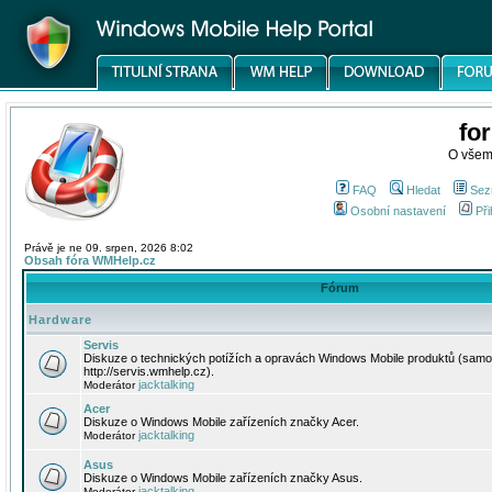
fo
O všem
FAQ
Hledat
Sez
Osobní nastavení
Při
Právě je ne 09. srpen, 2026 8:02
Obsah fóra WMHelp.cz
Fórum
Hardware
Servis
Diskuze o technických potížích a opravách Windows Mobile produktů (samo
http://servis.wmhelp.cz).
jacktalking
Moderátor
Acer
Diskuze o Windows Mobile zařízeních značky Acer.
jacktalking
Moderátor
Asus
Diskuze o Windows Mobile zařízeních značky Asus.
jacktalking
Moderátor