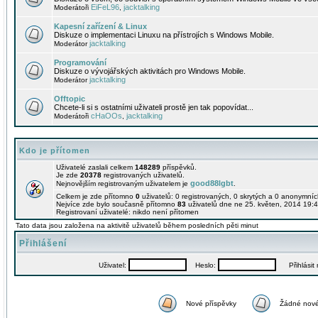
EiFeL96
jacktalking
Moderátoři
,
Kapesní zařízení & Linux
Diskuze o implementaci Linuxu na přístrojích s Windows Mobile.
jacktalking
Moderátor
Programování
Diskuze o vývojářských aktivitách pro Windows Mobile.
jacktalking
Moderátor
Offtopic
Chcete-li si s ostatními uživateli prostě jen tak popovídat...
cHaOOs
jacktalking
Moderátoři
,
Kdo je přítomen
Uživatelé zaslali celkem
148289
příspěvků.
Je zde
20378
registrovaných uživatelů.
good88lgbt
Nejnovějším registrovaným uživatelem je
.
Celkem je zde přítomno
0
uživatelů: 0 registrovaných, 0 skrytých a 0 anonymní
Nejvíce zde bylo současně přítomno
83
uživatelů dne ne 25. květen, 2014 19:4
Registrovaní uživatelé: nikdo není přítomen
Tato data jsou založena na aktivitě uživatelů během posledních pěti minut
Přihlášení
Uživatel:
Heslo:
Přihlásit m
Nové příspěvky
Žádné nové