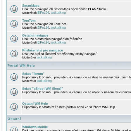
SmartMaps
Diskuze o navigacích SmartMaps společnosti PLAN Studio.
EiFeL96
jacktalking
Moderátoři
,
TomTom
Diskuze o navigacích TomTom.
EiFeL96
jacktalking
Moderátoři
,
Ostatní navigace
Diskuze o ostatních navigačních řešeních.
EiFeL96
jacktalking
Moderátoři
,
Příslušenství pro navigace
Diskuze o příslušenství pro všechny druhy navigací.
jacktalking
Moderátor
Portál WM Help
Sekce "forum"
Připomínky k obsahu, provedení a všemu, co se děje na našem diskuzním f
jacktalking
Moderátor
Sekce "eShop (WM Shop)"
Připomínky k obsahu, provedení a všemu, co se objeví v našem elektronic
Ostatní WM Help
Připomínky k ostatním částem portálu nebo ke službám WM Help.
Ostatní
Windows Mobile
Diskuze o všem, co souvisí s operačním systémem Windows Mobile ve všec