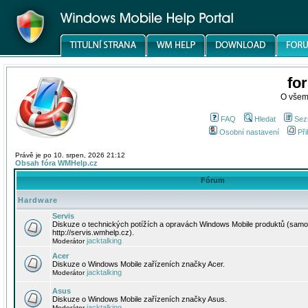
fo
O všem
FAQ
Hledat
Sez
Osobní nastavení
Při
Právě je po 10. srpen, 2026 21:12
Obsah fóra WMHelp.cz
Fórum
Hardware
Servis
Diskuze o technických potížích a opravách Windows Mobile produktů (samo
http://servis.wmhelp.cz).
jacktalking
Moderátor
Acer
Diskuze o Windows Mobile zařízeních značky Acer.
jacktalking
Moderátor
Asus
Diskuze o Windows Mobile zařízeních značky Asus.
jacktalking
Moderátor