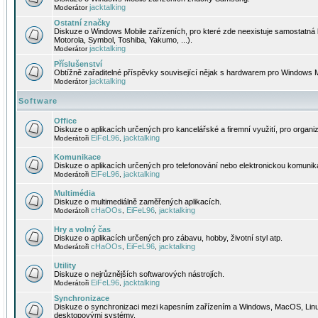
jacktalking
Moderátor
Ostatní značky
Diskuze o Windows Mobile zařízeních, pro které zde neexistuje samostatná 
Motorola, Symbol, Toshiba, Yakumo, ...).
jacktalking
Moderátor
Příslušenství
Obtížně zařaditelné příspěvky související nějak s hardwarem pro Windows M
jacktalking
Moderátor
Software
Office
Diskuze o aplikacích určených pro kancelářské a firemní využití, pro organiz
EiFeL96
jacktalking
Moderátoři
,
Komunikace
Diskuze o aplikacích určených pro telefonování nebo elektronickou komunika
EiFeL96
jacktalking
Moderátoři
,
Multimédia
Diskuze o multimediálně zaměřených aplikacích.
cHaOOs
EiFeL96
jacktalking
Moderátoři
,
,
Hry a volný čas
Diskuze o aplikacích určených pro zábavu, hobby, životní styl atp.
cHaOOs
EiFeL96
jacktalking
Moderátoři
,
,
Utility
Diskuze o nejrůznějších softwarových nástrojích.
EiFeL96
jacktalking
Moderátoři
,
Synchronizace
Diskuze o synchronizaci mezi kapesním zařízením a Windows, MacOS, Linux
desktopovými systémy.