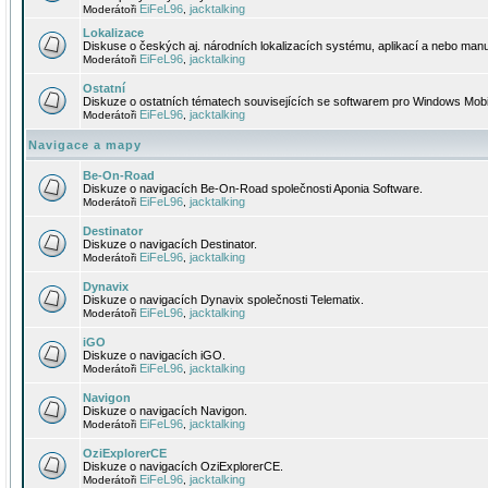
EiFeL96
jacktalking
Moderátoři
,
Lokalizace
Diskuse o českých aj. národních lokalizacích systému, aplikací a nebo manu
EiFeL96
jacktalking
Moderátoři
,
Ostatní
Diskuze o ostatních tématech souvisejících se softwarem pro Windows Mobi
EiFeL96
jacktalking
Moderátoři
,
Navigace a mapy
Be-On-Road
Diskuze o navigacích Be-On-Road společnosti Aponia Software.
EiFeL96
jacktalking
Moderátoři
,
Destinator
Diskuze o navigacích Destinator.
EiFeL96
jacktalking
Moderátoři
,
Dynavix
Diskuze o navigacích Dynavix společnosti Telematix.
EiFeL96
jacktalking
Moderátoři
,
iGO
Diskuze o navigacích iGO.
EiFeL96
jacktalking
Moderátoři
,
Navigon
Diskuze o navigacích Navigon.
EiFeL96
jacktalking
Moderátoři
,
OziExplorerCE
Diskuze o navigacích OziExplorerCE.
EiFeL96
jacktalking
Moderátoři
,