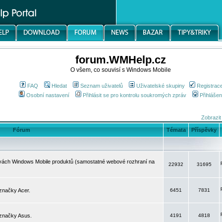
forum.WMHelp.cz
O všem, co souvisí s Windows Mobile
FAQ
Hledat
Seznam uživatelů
Uživatelské skupiny
Registrac
Osobní nastavení
Přihlásit se pro kontrolu soukromých zpráv
Přihlášen
Zobrazit
Fórum
Témata
Příspěvky
avách Windows Mobile produktů (samostatné webové rozhraní na
22932
31695
značky Acer.
6451
7831
 značky Asus.
4191
4818