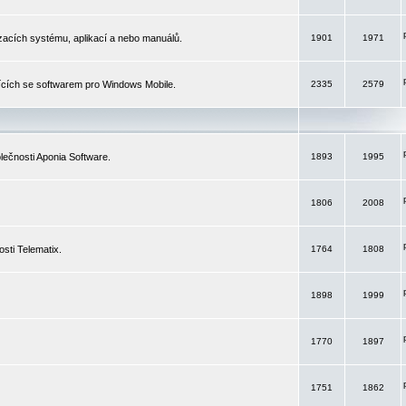
izacích systému, aplikací a nebo manuálů.
1901
1971
ících se softwarem pro Windows Mobile.
2335
2579
ečnosti Aponia Software.
1893
1995
1806
2008
sti Telematix.
1764
1808
1898
1999
1770
1897
1751
1862