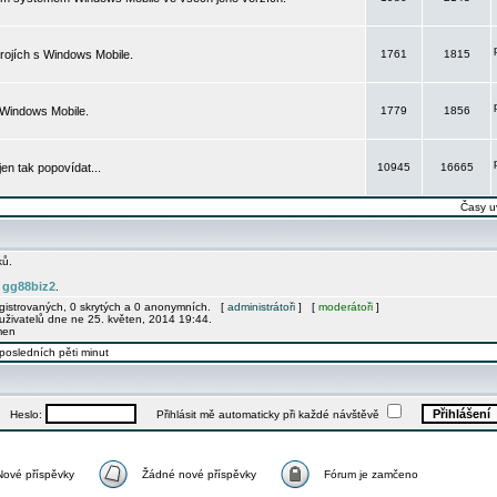
rojích s Windows Mobile.
1761
1815
 Windows Mobile.
1779
1856
 jen tak popovídat...
10945
16665
Časy u
ků.
gg88biz2
e
.
egistrovaných, 0 skrytých a 0 anonymních. [
administrátoři
] [
moderátoři
]
uživatelů dne ne 25. květen, 2014 19:44.
men
posledních pěti minut
Heslo:
Přihlásit mě automaticky při každé návštěvě
Nové příspěvky
Žádné nové příspěvky
Fórum je zamčeno