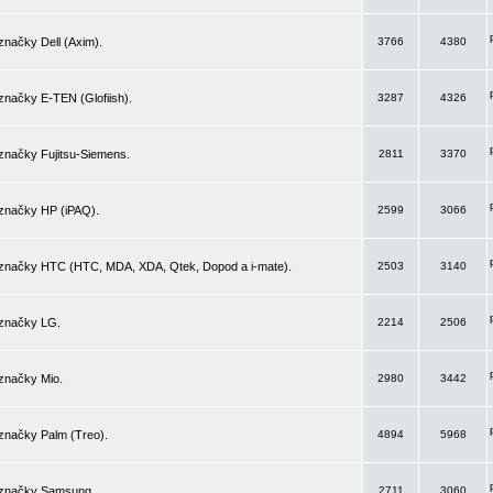
značky Dell (Axim).
3766
4380
značky E-TEN (Glofiish).
3287
4326
značky Fujitsu-Siemens.
2811
3370
 značky HP (iPAQ).
2599
3066
 značky HTC (HTC, MDA, XDA, Qtek, Dopod a i-mate).
2503
3140
 značky LG.
2214
2506
značky Mio.
2980
3442
značky Palm (Treo).
4894
5968
 značky Samsung.
2711
3060