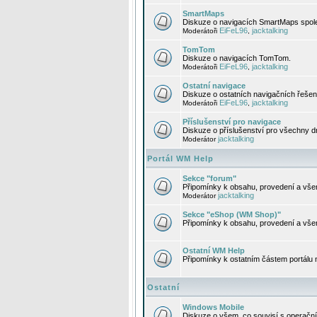
SmartMaps
Diskuze o navigacích SmartMaps spole
EiFeL96
jacktalking
Moderátoři
,
TomTom
Diskuze o navigacích TomTom.
EiFeL96
jacktalking
Moderátoři
,
Ostatní navigace
Diskuze o ostatních navigačních řešen
EiFeL96
jacktalking
Moderátoři
,
Příslušenství pro navigace
Diskuze o příslušenství pro všechny d
jacktalking
Moderátor
Portál WM Help
Sekce "forum"
Připomínky k obsahu, provedení a vše
jacktalking
Moderátor
Sekce "eShop (WM Shop)"
Připomínky k obsahu, provedení a vše
Ostatní WM Help
Připomínky k ostatním částem portálu
Ostatní
Windows Mobile
Diskuze o všem, co souvisí s operačn