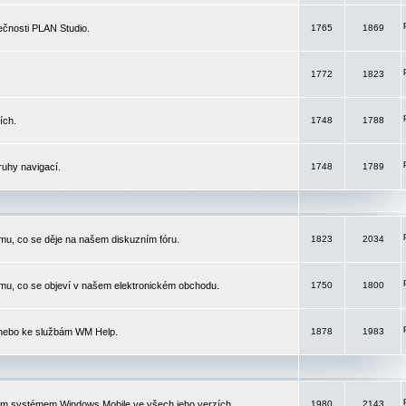
čnosti PLAN Studio.
1765
1869
1772
1823
ích.
1748
1788
ruhy navigací.
1748
1789
mu, co se děje na našem diskuzním fóru.
1823
2034
mu, co se objeví v našem elektronickém obchodu.
1750
1800
 nebo ke službám WM Help.
1878
1983
ím systémem Windows Mobile ve všech jeho verzích.
1980
2143