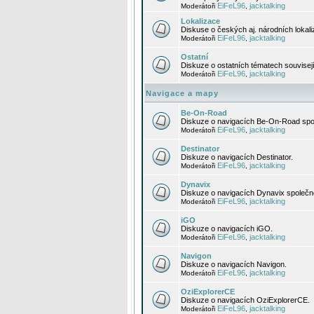
EiFeL96
jacktalking
Moderátoři
,
Lokalizace
Diskuse o českých aj. národních lokal
EiFeL96
jacktalking
Moderátoři
,
Ostatní
Diskuze o ostatních tématech souvisej
EiFeL96
jacktalking
Moderátoři
,
Navigace a mapy
Be-On-Road
Diskuze o navigacích Be-On-Road spol
EiFeL96
jacktalking
Moderátoři
,
Destinator
Diskuze o navigacích Destinator.
EiFeL96
jacktalking
Moderátoři
,
Dynavix
Diskuze o navigacích Dynavix společno
EiFeL96
jacktalking
Moderátoři
,
iGO
Diskuze o navigacích iGO.
EiFeL96
jacktalking
Moderátoři
,
Navigon
Diskuze o navigacích Navigon.
EiFeL96
jacktalking
Moderátoři
,
OziExplorerCE
Diskuze o navigacích OziExplorerCE.
EiFeL96
jacktalking
Moderátoři
,