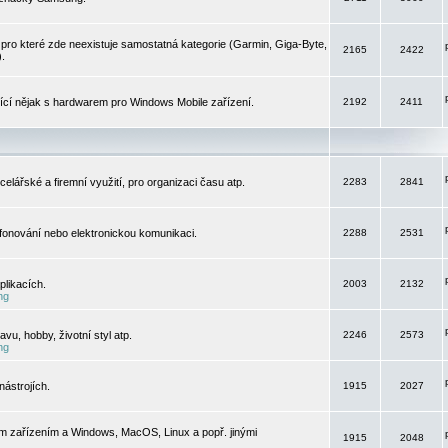
pro které zde neexistuje samostatná kategorie (Garmin, Giga-Byte,
2165
2422
).
jící nějak s hardwarem pro Windows Mobile zařízení.
2192
2411
elářské a firemní využití, pro organizaci času atp.
2283
2841
efonování nebo elektronickou komunikaci.
2288
2531
likacích.
2003
2132
ng
vu, hobby, životní styl atp.
2246
2573
ng
ástrojích.
1915
2027
m zařízením a Windows, MacOS, Linux a popř. jinými
1915
2048