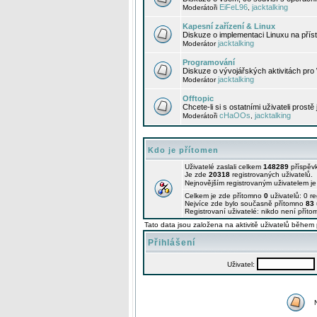
EiFeL96
jacktalking
Moderátoři
,
Kapesní zařízení & Linux
Diskuze o implementaci Linuxu na příst
jacktalking
Moderátor
Programování
Diskuze o vývojářských aktivitách pro
jacktalking
Moderátor
Offtopic
Chcete-li si s ostatními uživateli prostě
cHaOOs
jacktalking
Moderátoři
,
Kdo je přítomen
Uživatelé zaslali celkem
148289
příspěv
Je zde
20318
registrovaných uživatelů.
Nejnovějším registrovaným uživatelem j
Celkem je zde přítomno
0
uživatelů: 0 r
Nejvíce zde bylo současně přítomno
83
Registrovaní uživatelé: nikdo není příto
Tato data jsou založena na aktivitě uživatelů během 
Přihlášení
Uživatel: