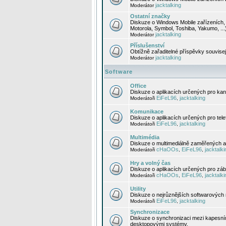
jacktalking
Moderátor
Ostatní značky
Diskuze o Windows Mobile zařízeních, 
Motorola, Symbol, Toshiba, Yakumo, ...
jacktalking
Moderátor
Příslušenství
Obtížně zařaditelné příspěvky souvise
jacktalking
Moderátor
Software
Office
Diskuze o aplikacích určených pro kanc
EiFeL96
jacktalking
Moderátoři
,
Komunikace
Diskuze o aplikacích určených pro tel
EiFeL96
jacktalking
Moderátoři
,
Multimédia
Diskuze o multimediálně zaměřených ap
cHaOOs
EiFeL96
jacktalki
Moderátoři
,
,
Hry a volný čas
Diskuze o aplikacích určených pro zába
cHaOOs
EiFeL96
jacktalki
Moderátoři
,
,
Utility
Diskuze o nejrůznějších softwarových n
EiFeL96
jacktalking
Moderátoři
,
Synchronizace
Diskuze o synchronizaci mezi kapesní
desktopovými systémy.