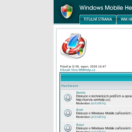
Právě je čt 06. srpen, 2026 14:47
Obsah fóra WMHelp.cz
Hardware
Servis
Diskuze o technických potížích a opr
http://servis.wmhelp.cz).
jacktalking
Moderátor
Acer
Diskuze o Windows Mobile zařízeních 
jacktalking
Moderátor
Asus
Diskuze o Windows Mobile zařízeních
jacktalking
Moderátor