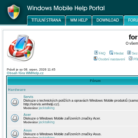
fo
O všem
FAQ
Hledat
Sez
Osobní nastavení
Při
Právě je so 08. srpen, 2026 11:45
Obsah fóra WMHelp.cz
Fórum
Hardware
Servis
Diskuze o technických potížích a opravách Windows Mobile produktů (samo
http://servis.wmhelp.cz).
jacktalking
Moderátor
Acer
Diskuze o Windows Mobile zařízeních značky Acer.
jacktalking
Moderátor
Asus
Diskuze o Windows Mobile zařízeních značky Asus.
jacktalking
Moderátor