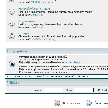
EiFeL96
jacktalking
Moderátoři
,
Kapesní zařízení & Linux
Diskuze o implementaci Linuxu na přístrojích s Windows Mobile.
jacktalking
Moderátor
Programování
Diskuze o vývojářských aktivitách pro Windows Mobile.
jacktalking
Moderátor
Offtopic
Chcete-li si s ostatními uživateli prostě jen tak popovídat...
cHaOOs
jacktalking
Moderátoři
,
Kdo je přítomen
Uživatelé zaslali celkem
148289
příspěvků.
Je zde
20349
registrovaných uživatelů.
implanttokyo
Nejnovějším registrovaným uživatelem je
.
Celkem je zde přítomno
0
uživatelů: 0 registrovaných, 0 skrytých a 0 anonymní
Nejvíce zde bylo současně přítomno
83
uživatelů dne ne 25. květen, 2014 19:4
Registrovaní uživatelé: nikdo není přítomen
Tato data jsou založena na aktivitě uživatelů během posledních pěti minut
Přihlášení
Uživatel:
Heslo:
Přihlásit m
Nové příspěvky
Žádné nové