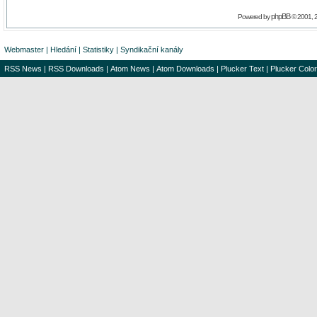
phpBB
Powered by
© 2001, 
Webmaster
|
Hledání
|
Statistiky
|
Syndikační kanály
RSS News
|
RSS Downloads
|
Atom News
|
Atom Downloads
|
Plucker Text
|
Plucker Color