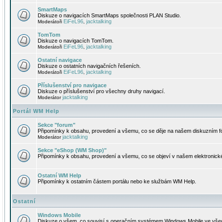
SmartMaps
Diskuze o navigacích SmartMaps společnosti PLAN Studio.
EiFeL96
jacktalking
Moderátoři
,
TomTom
Diskuze o navigacích TomTom.
EiFeL96
jacktalking
Moderátoři
,
Ostatní navigace
Diskuze o ostatních navigačních řešeních.
EiFeL96
jacktalking
Moderátoři
,
Příslušenství pro navigace
Diskuze o příslušenství pro všechny druhy navigací.
jacktalking
Moderátor
Portál WM Help
Sekce "forum"
Připomínky k obsahu, provedení a všemu, co se děje na našem diskuzním f
jacktalking
Moderátor
Sekce "eShop (WM Shop)"
Připomínky k obsahu, provedení a všemu, co se objeví v našem elektronic
Ostatní WM Help
Připomínky k ostatním částem portálu nebo ke službám WM Help.
Ostatní
Windows Mobile
Diskuze o všem, co souvisí s operačním systémem Windows Mobile ve všec