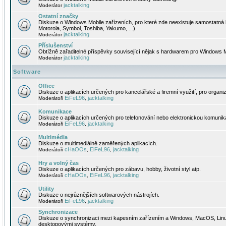
jacktalking
Moderátor
Ostatní značky
Diskuze o Windows Mobile zařízeních, pro které zde neexistuje samostatná 
Motorola, Symbol, Toshiba, Yakumo, ...).
jacktalking
Moderátor
Příslušenství
Obtížně zařaditelné příspěvky související nějak s hardwarem pro Windows M
jacktalking
Moderátor
Software
Office
Diskuze o aplikacích určených pro kancelářské a firemní využití, pro organiz
EiFeL96
jacktalking
Moderátoři
,
Komunikace
Diskuze o aplikacích určených pro telefonování nebo elektronickou komunika
EiFeL96
jacktalking
Moderátoři
,
Multimédia
Diskuze o multimediálně zaměřených aplikacích.
cHaOOs
EiFeL96
jacktalking
Moderátoři
,
,
Hry a volný čas
Diskuze o aplikacích určených pro zábavu, hobby, životní styl atp.
cHaOOs
EiFeL96
jacktalking
Moderátoři
,
,
Utility
Diskuze o nejrůznějších softwarových nástrojích.
EiFeL96
jacktalking
Moderátoři
,
Synchronizace
Diskuze o synchronizaci mezi kapesním zařízením a Windows, MacOS, Linux
desktopovými systémy.