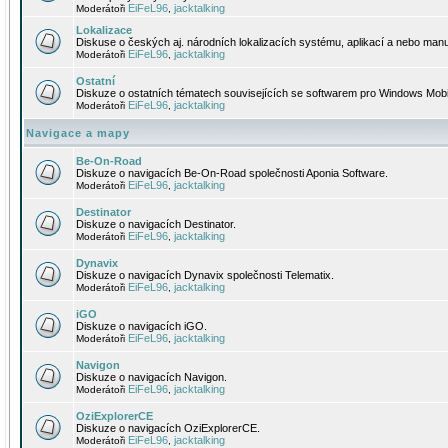
EiFeL96
jacktalking
Moderátoři
,
Lokalizace
Diskuse o českých aj. národních lokalizacích systému, aplikací a nebo manu
EiFeL96
jacktalking
Moderátoři
,
Ostatní
Diskuze o ostatních tématech souvisejících se softwarem pro Windows Mobi
EiFeL96
jacktalking
Moderátoři
,
Navigace a mapy
Be-On-Road
Diskuze o navigacích Be-On-Road společnosti Aponia Software.
EiFeL96
jacktalking
Moderátoři
,
Destinator
Diskuze o navigacích Destinator.
EiFeL96
jacktalking
Moderátoři
,
Dynavix
Diskuze o navigacích Dynavix společnosti Telematix.
EiFeL96
jacktalking
Moderátoři
,
iGO
Diskuze o navigacích iGO.
EiFeL96
jacktalking
Moderátoři
,
Navigon
Diskuze o navigacích Navigon.
EiFeL96
jacktalking
Moderátoři
,
OziExplorerCE
Diskuze o navigacích OziExplorerCE.
EiFeL96
jacktalking
Moderátoři
,