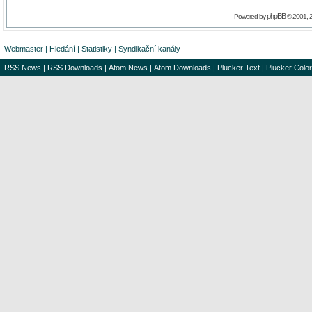
phpBB
Powered by
© 2001, 
Webmaster
|
Hledání
|
Statistiky
|
Syndikační kanály
RSS News
|
RSS Downloads
|
Atom News
|
Atom Downloads
|
Plucker Text
|
Plucker Color