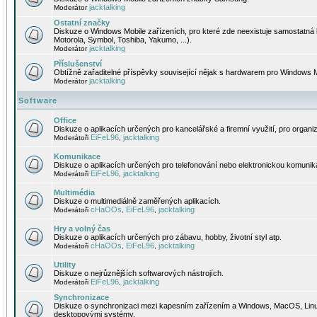
jacktalking
Moderátor
Ostatní značky
Diskuze o Windows Mobile zařízeních, pro které zde neexistuje samostatná 
Motorola, Symbol, Toshiba, Yakumo, ...).
jacktalking
Moderátor
Příslušenství
Obtížně zařaditelné příspěvky související nějak s hardwarem pro Windows M
jacktalking
Moderátor
Software
Office
Diskuze o aplikacích určených pro kancelářské a firemní využití, pro organiz
EiFeL96
jacktalking
Moderátoři
,
Komunikace
Diskuze o aplikacích určených pro telefonování nebo elektronickou komunika
EiFeL96
jacktalking
Moderátoři
,
Multimédia
Diskuze o multimediálně zaměřených aplikacích.
cHaOOs
EiFeL96
jacktalking
Moderátoři
,
,
Hry a volný čas
Diskuze o aplikacích určených pro zábavu, hobby, životní styl atp.
cHaOOs
EiFeL96
jacktalking
Moderátoři
,
,
Utility
Diskuze o nejrůznějších softwarových nástrojích.
EiFeL96
jacktalking
Moderátoři
,
Synchronizace
Diskuze o synchronizaci mezi kapesním zařízením a Windows, MacOS, Linux
desktopovými systémy.