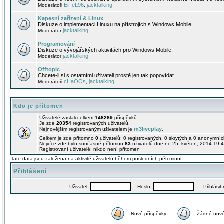
EiFeL96
jacktalking
Moderátoři
,
Kapesní zařízení & Linux
Diskuze o implementaci Linuxu na přístrojích s Windows Mobile.
jacktalking
Moderátor
Programování
Diskuze o vývojářských aktivitách pro Windows Mobile.
jacktalking
Moderátor
Offtopic
Chcete-li si s ostatními uživateli prostě jen tak popovídat...
cHaOOs
jacktalking
Moderátoři
,
Kdo je přítomen
Uživatelé zaslali celkem
148289
příspěvků.
Je zde
20354
registrovaných uživatelů.
m3liveplay
Nejnovějším registrovaným uživatelem je
.
Celkem je zde přítomno
0
uživatelů: 0 registrovaných, 0 skrytých a 0 anonymní
Nejvíce zde bylo současně přítomno
83
uživatelů dne ne 25. květen, 2014 19:4
Registrovaní uživatelé: nikdo není přítomen
Tato data jsou založena na aktivitě uživatelů během posledních pěti minut
Přihlášení
Uživatel:
Heslo:
Přihlásit m
Nové příspěvky
Žádné nové