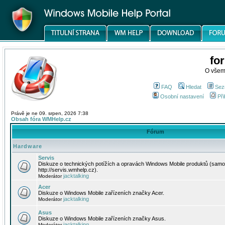
fo
O všem
FAQ
Hledat
Sez
Osobní nastavení
Při
Právě je ne 09. srpen, 2026 7:38
Obsah fóra WMHelp.cz
Fórum
Hardware
Servis
Diskuze o technických potížích a opravách Windows Mobile produktů (samo
http://servis.wmhelp.cz).
jacktalking
Moderátor
Acer
Diskuze o Windows Mobile zařízeních značky Acer.
jacktalking
Moderátor
Asus
Diskuze o Windows Mobile zařízeních značky Asus.
jacktalking
Moderátor