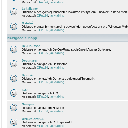
EiFeL96
jacktalking
Moderátoři
,
Lokalizace
Diskuse o českých aj. národních lokalizacích systému, aplikací a nebo manu
EiFeL96
jacktalking
Moderátoři
,
Ostatní
Diskuze o ostatních tématech souvisejících se softwarem pro Windows Mobi
EiFeL96
jacktalking
Moderátoři
,
Navigace a mapy
Be-On-Road
Diskuze o navigacích Be-On-Road společnosti Aponia Software.
EiFeL96
jacktalking
Moderátoři
,
Destinator
Diskuze o navigacích Destinator.
EiFeL96
jacktalking
Moderátoři
,
Dynavix
Diskuze o navigacích Dynavix společnosti Telematix.
EiFeL96
jacktalking
Moderátoři
,
iGO
Diskuze o navigacích iGO.
EiFeL96
jacktalking
Moderátoři
,
Navigon
Diskuze o navigacích Navigon.
EiFeL96
jacktalking
Moderátoři
,
OziExplorerCE
Diskuze o navigacích OziExplorerCE.
EiFeL96
jacktalking
Moderátoři
,