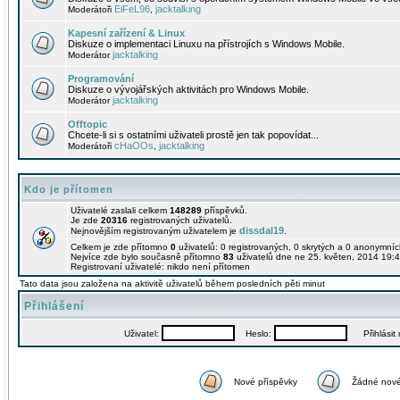
EiFeL96
jacktalking
Moderátoři
,
Kapesní zařízení & Linux
Diskuze o implementaci Linuxu na přístrojích s Windows Mobile.
jacktalking
Moderátor
Programování
Diskuze o vývojářských aktivitách pro Windows Mobile.
jacktalking
Moderátor
Offtopic
Chcete-li si s ostatními uživateli prostě jen tak popovídat...
cHaOOs
jacktalking
Moderátoři
,
Kdo je přítomen
Uživatelé zaslali celkem
148289
příspěvků.
Je zde
20316
registrovaných uživatelů.
dissdal19
Nejnovějším registrovaným uživatelem je
.
Celkem je zde přítomno
0
uživatelů: 0 registrovaných, 0 skrytých a 0 anonymní
Nejvíce zde bylo současně přítomno
83
uživatelů dne ne 25. květen, 2014 19:4
Registrovaní uživatelé: nikdo není přítomen
Tato data jsou založena na aktivitě uživatelů během posledních pěti minut
Přihlášení
Uživatel:
Heslo:
Přihlásit m
Nové příspěvky
Žádné nové