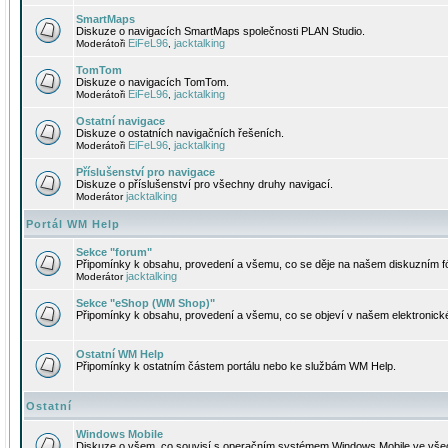
SmartMaps
Diskuze o navigacích SmartMaps společnosti PLAN Studio.
EiFeL96
jacktalking
Moderátoři
,
TomTom
Diskuze o navigacích TomTom.
EiFeL96
jacktalking
Moderátoři
,
Ostatní navigace
Diskuze o ostatních navigačních řešeních.
EiFeL96
jacktalking
Moderátoři
,
Příslušenství pro navigace
Diskuze o příslušenství pro všechny druhy navigací.
jacktalking
Moderátor
Portál WM Help
Sekce "forum"
Připomínky k obsahu, provedení a všemu, co se děje na našem diskuzním f
jacktalking
Moderátor
Sekce "eShop (WM Shop)"
Připomínky k obsahu, provedení a všemu, co se objeví v našem elektronic
Ostatní WM Help
Připomínky k ostatním částem portálu nebo ke službám WM Help.
Ostatní
Windows Mobile
Diskuze o všem, co souvisí s operačním systémem Windows Mobile ve všec