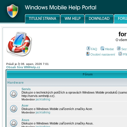
fo
O všem
FAQ
Hledat
Sez
Osobní nastavení
Při
Právě je čt 06. srpen, 2026 7:01
Obsah fóra WMHelp.cz
Fórum
Hardware
Servis
Diskuze o technických potížích a opravách Windows Mobile produktů (samo
http://servis.wmhelp.cz).
jacktalking
Moderátor
Acer
Diskuze o Windows Mobile zařízeních značky Acer.
jacktalking
Moderátor
Asus
Diskuze o Windows Mobile zařízeních značky Asus.
jacktalking
Moderátor