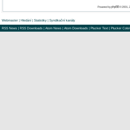
phpBB
Powered by
© 2001, 
Webmaster
|
Hledání
|
Statistiky
|
Syndikační kanály
RSS News
|
RSS Downloads
|
Atom News
|
Atom Downloads
|
Plucker Text
|
Plucker Color