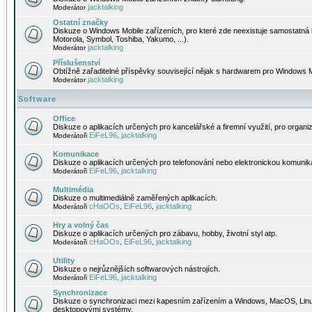
jacktalking
Moderátor
Ostatní značky
Diskuze o Windows Mobile zařízeních, pro které zde neexistuje samostatná 
Motorola, Symbol, Toshiba, Yakumo, ...).
jacktalking
Moderátor
Příslušenství
Obtížně zařaditelné příspěvky související nějak s hardwarem pro Windows M
jacktalking
Moderátor
Software
Office
Diskuze o aplikacích určených pro kancelářské a firemní využití, pro organiz
EiFeL96
jacktalking
Moderátoři
,
Komunikace
Diskuze o aplikacích určených pro telefonování nebo elektronickou komunika
EiFeL96
jacktalking
Moderátoři
,
Multimédia
Diskuze o multimediálně zaměřených aplikacích.
cHaOOs
EiFeL96
jacktalking
Moderátoři
,
,
Hry a volný čas
Diskuze o aplikacích určených pro zábavu, hobby, životní styl atp.
cHaOOs
EiFeL96
jacktalking
Moderátoři
,
,
Utility
Diskuze o nejrůznějších softwarových nástrojích.
EiFeL96
jacktalking
Moderátoři
,
Synchronizace
Diskuze o synchronizaci mezi kapesním zařízením a Windows, MacOS, Linux
desktopovými systémy.