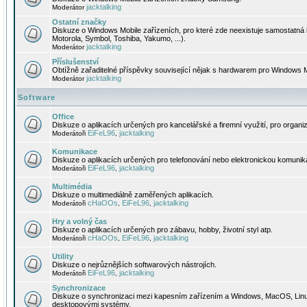
jacktalking
Moderátor
Ostatní značky
Diskuze o Windows Mobile zařízeních, pro které zde neexistuje samostatná 
Motorola, Symbol, Toshiba, Yakumo, ...).
jacktalking
Moderátor
Příslušenství
Obtížně zařaditelné příspěvky související nějak s hardwarem pro Windows M
jacktalking
Moderátor
Software
Office
Diskuze o aplikacích určených pro kancelářské a firemní využití, pro organiz
EiFeL96
jacktalking
Moderátoři
,
Komunikace
Diskuze o aplikacích určených pro telefonování nebo elektronickou komunika
EiFeL96
jacktalking
Moderátoři
,
Multimédia
Diskuze o multimediálně zaměřených aplikacích.
cHaOOs
EiFeL96
jacktalking
Moderátoři
,
,
Hry a volný čas
Diskuze o aplikacích určených pro zábavu, hobby, životní styl atp.
cHaOOs
EiFeL96
jacktalking
Moderátoři
,
,
Utility
Diskuze o nejrůznějších softwarových nástrojích.
EiFeL96
jacktalking
Moderátoři
,
Synchronizace
Diskuze o synchronizaci mezi kapesním zařízením a Windows, MacOS, Linux
desktopovými systémy.