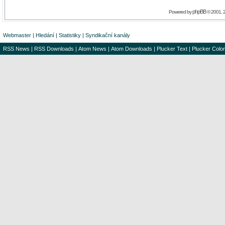
phpBB
Powered by
© 2001, 
Webmaster
|
Hledání
|
Statistiky
|
Syndikační kanály
RSS News
|
RSS Downloads
|
Atom News
|
Atom Downloads
|
Plucker Text
|
Plucker Color