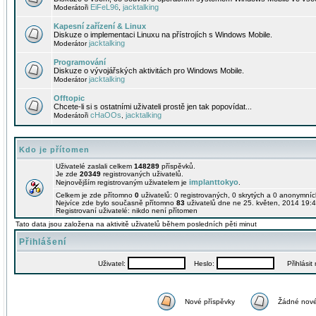
EiFeL96
jacktalking
Moderátoři
,
Kapesní zařízení & Linux
Diskuze o implementaci Linuxu na přístrojích s Windows Mobile.
jacktalking
Moderátor
Programování
Diskuze o vývojářských aktivitách pro Windows Mobile.
jacktalking
Moderátor
Offtopic
Chcete-li si s ostatními uživateli prostě jen tak popovídat...
cHaOOs
jacktalking
Moderátoři
,
Kdo je přítomen
Uživatelé zaslali celkem
148289
příspěvků.
Je zde
20349
registrovaných uživatelů.
implanttokyo
Nejnovějším registrovaným uživatelem je
.
Celkem je zde přítomno
0
uživatelů: 0 registrovaných, 0 skrytých a 0 anonymní
Nejvíce zde bylo současně přítomno
83
uživatelů dne ne 25. květen, 2014 19:4
Registrovaní uživatelé: nikdo není přítomen
Tato data jsou založena na aktivitě uživatelů během posledních pěti minut
Přihlášení
Uživatel:
Heslo:
Přihlásit m
Nové příspěvky
Žádné nové