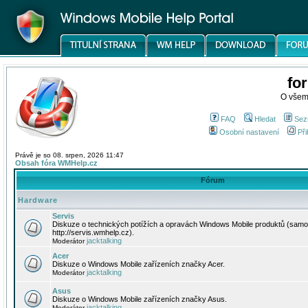
fo
O všem
FAQ
Hledat
Sez
Osobní nastavení
Při
Právě je so 08. srpen, 2026 11:47
Obsah fóra WMHelp.cz
Fórum
Hardware
Servis
Diskuze o technických potížích a opravách Windows Mobile produktů (samo
http://servis.wmhelp.cz).
jacktalking
Moderátor
Acer
Diskuze o Windows Mobile zařízeních značky Acer.
jacktalking
Moderátor
Asus
Diskuze o Windows Mobile zařízeních značky Asus.
jacktalking
Moderátor