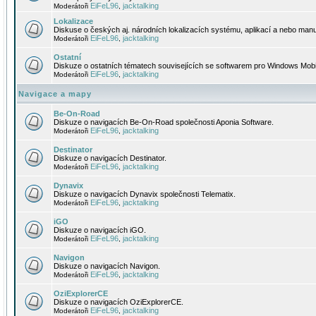
EiFeL96
jacktalking
Moderátoři
,
Lokalizace
Diskuse o českých aj. národních lokalizacích systému, aplikací a nebo manu
EiFeL96
jacktalking
Moderátoři
,
Ostatní
Diskuze o ostatních tématech souvisejících se softwarem pro Windows Mobi
EiFeL96
jacktalking
Moderátoři
,
Navigace a mapy
Be-On-Road
Diskuze o navigacích Be-On-Road společnosti Aponia Software.
EiFeL96
jacktalking
Moderátoři
,
Destinator
Diskuze o navigacích Destinator.
EiFeL96
jacktalking
Moderátoři
,
Dynavix
Diskuze o navigacích Dynavix společnosti Telematix.
EiFeL96
jacktalking
Moderátoři
,
iGO
Diskuze o navigacích iGO.
EiFeL96
jacktalking
Moderátoři
,
Navigon
Diskuze o navigacích Navigon.
EiFeL96
jacktalking
Moderátoři
,
OziExplorerCE
Diskuze o navigacích OziExplorerCE.
EiFeL96
jacktalking
Moderátoři
,