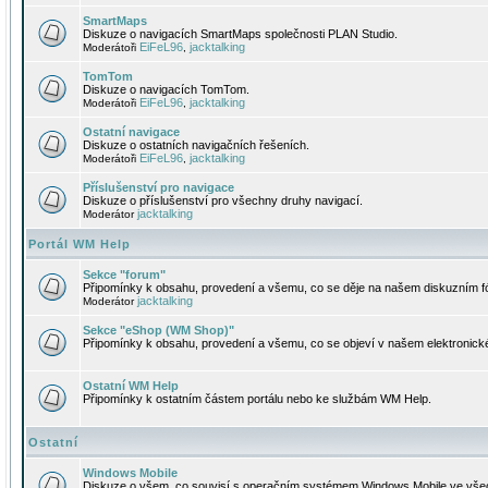
SmartMaps
Diskuze o navigacích SmartMaps společnosti PLAN Studio.
EiFeL96
jacktalking
Moderátoři
,
TomTom
Diskuze o navigacích TomTom.
EiFeL96
jacktalking
Moderátoři
,
Ostatní navigace
Diskuze o ostatních navigačních řešeních.
EiFeL96
jacktalking
Moderátoři
,
Příslušenství pro navigace
Diskuze o příslušenství pro všechny druhy navigací.
jacktalking
Moderátor
Portál WM Help
Sekce "forum"
Připomínky k obsahu, provedení a všemu, co se děje na našem diskuzním f
jacktalking
Moderátor
Sekce "eShop (WM Shop)"
Připomínky k obsahu, provedení a všemu, co se objeví v našem elektronic
Ostatní WM Help
Připomínky k ostatním částem portálu nebo ke službám WM Help.
Ostatní
Windows Mobile
Diskuze o všem, co souvisí s operačním systémem Windows Mobile ve všec