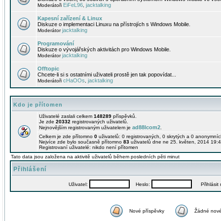
EiFeL96
jacktalking
Moderátoři
,
Kapesní zařízení & Linux
Diskuze o implementaci Linuxu na přístrojích s Windows Mobile.
jacktalking
Moderátor
Programování
Diskuze o vývojářských aktivitách pro Windows Mobile.
jacktalking
Moderátor
Offtopic
Chcete-li si s ostatními uživateli prostě jen tak popovídat...
cHaOOs
jacktalking
Moderátoři
,
Kdo je přítomen
Uživatelé zaslali celkem
148289
příspěvků.
Je zde
20332
registrovaných uživatelů.
ad88lcom2
Nejnovějším registrovaným uživatelem je
.
Celkem je zde přítomno
0
uživatelů: 0 registrovaných, 0 skrytých a 0 anonymní
Nejvíce zde bylo současně přítomno
83
uživatelů dne ne 25. květen, 2014 19:4
Registrovaní uživatelé: nikdo není přítomen
Tato data jsou založena na aktivitě uživatelů během posledních pěti minut
Přihlášení
Uživatel:
Heslo:
Přihlásit m
Nové příspěvky
Žádné nové