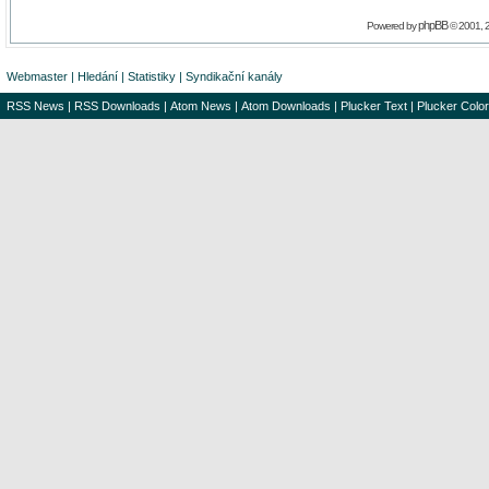
phpBB
Powered by
© 2001, 
Webmaster
|
Hledání
|
Statistiky
|
Syndikační kanály
RSS News
|
RSS Downloads
|
Atom News
|
Atom Downloads
|
Plucker Text
|
Plucker Color