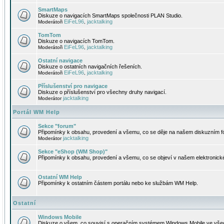
SmartMaps
Diskuze o navigacích SmartMaps společnosti PLAN Studio.
EiFeL96
jacktalking
Moderátoři
,
TomTom
Diskuze o navigacích TomTom.
EiFeL96
jacktalking
Moderátoři
,
Ostatní navigace
Diskuze o ostatních navigačních řešeních.
EiFeL96
jacktalking
Moderátoři
,
Příslušenství pro navigace
Diskuze o příslušenství pro všechny druhy navigací.
jacktalking
Moderátor
Portál WM Help
Sekce "forum"
Připomínky k obsahu, provedení a všemu, co se děje na našem diskuzním f
jacktalking
Moderátor
Sekce "eShop (WM Shop)"
Připomínky k obsahu, provedení a všemu, co se objeví v našem elektronic
Ostatní WM Help
Připomínky k ostatním částem portálu nebo ke službám WM Help.
Ostatní
Windows Mobile
Diskuze o všem, co souvisí s operačním systémem Windows Mobile ve všec