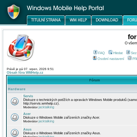
fo
O všem
FAQ
Hledat
Sez
Osobní nastavení
Při
Právě je pá 07. srpen, 2026 9:51
Obsah fóra WMHelp.cz
Fórum
Hardware
Servis
Diskuze o technických potížích a opravách Windows Mobile produktů (samo
http://servis.wmhelp.cz).
jacktalking
Moderátor
Acer
Diskuze o Windows Mobile zařízeních značky Acer.
jacktalking
Moderátor
Asus
Diskuze o Windows Mobile zařízeních značky Asus.
jacktalking
Moderátor