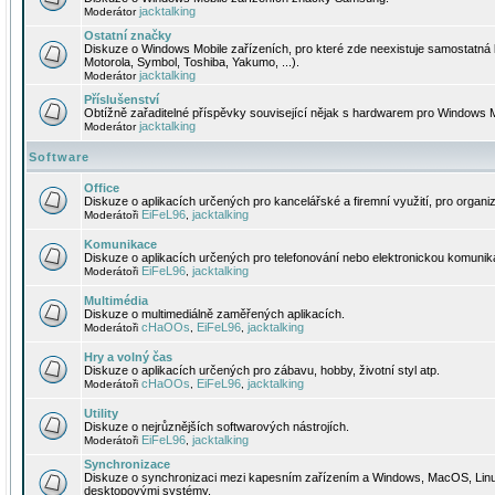
jacktalking
Moderátor
Ostatní značky
Diskuze o Windows Mobile zařízeních, pro které zde neexistuje samostatná 
Motorola, Symbol, Toshiba, Yakumo, ...).
jacktalking
Moderátor
Příslušenství
Obtížně zařaditelné příspěvky související nějak s hardwarem pro Windows M
jacktalking
Moderátor
Software
Office
Diskuze o aplikacích určených pro kancelářské a firemní využití, pro organiz
EiFeL96
jacktalking
Moderátoři
,
Komunikace
Diskuze o aplikacích určených pro telefonování nebo elektronickou komunika
EiFeL96
jacktalking
Moderátoři
,
Multimédia
Diskuze o multimediálně zaměřených aplikacích.
cHaOOs
EiFeL96
jacktalking
Moderátoři
,
,
Hry a volný čas
Diskuze o aplikacích určených pro zábavu, hobby, životní styl atp.
cHaOOs
EiFeL96
jacktalking
Moderátoři
,
,
Utility
Diskuze o nejrůznějších softwarových nástrojích.
EiFeL96
jacktalking
Moderátoři
,
Synchronizace
Diskuze o synchronizaci mezi kapesním zařízením a Windows, MacOS, Linux
desktopovými systémy.