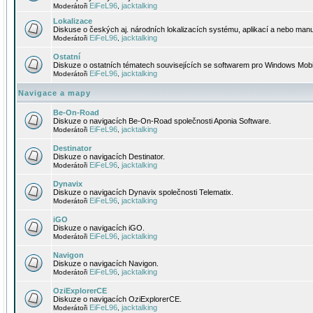
EiFeL96
jacktalking
Moderátoři
,
Lokalizace
Diskuse o českých aj. národních lokalizacích systému, aplikací a nebo manu
EiFeL96
jacktalking
Moderátoři
,
Ostatní
Diskuze o ostatních tématech souvisejících se softwarem pro Windows Mobi
EiFeL96
jacktalking
Moderátoři
,
Navigace a mapy
Be-On-Road
Diskuze o navigacích Be-On-Road společnosti Aponia Software.
EiFeL96
jacktalking
Moderátoři
,
Destinator
Diskuze o navigacích Destinator.
EiFeL96
jacktalking
Moderátoři
,
Dynavix
Diskuze o navigacích Dynavix společnosti Telematix.
EiFeL96
jacktalking
Moderátoři
,
iGO
Diskuze o navigacích iGO.
EiFeL96
jacktalking
Moderátoři
,
Navigon
Diskuze o navigacích Navigon.
EiFeL96
jacktalking
Moderátoři
,
OziExplorerCE
Diskuze o navigacích OziExplorerCE.
EiFeL96
jacktalking
Moderátoři
,