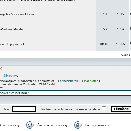
rojích s Windows Mobile.
1761
1815
 Windows Mobile.
1779
1856
 jen tak popovídat...
10945
16665
Časy u
ků.
m3liveplay
e
.
egistrovaných, 0 skrytých a 0 anonymních. [
administrátoři
] [
moderátoři
]
uživatelů dne ne 25. květen, 2014 19:44.
men
posledních pěti minut
Heslo:
Přihlásit mě automaticky při každé návštěvě
Nové příspěvky
Žádné nové příspěvky
Fórum je zamčeno