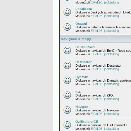
EiFeL96
jacktalking
Moderátoři
,
Lokalizace
Diskuse o českých aj. národních lokal
EiFeL96
jacktalking
Moderátoři
,
Ostatní
Diskuze o ostatních tématech souvisej
EiFeL96
jacktalking
Moderátoři
,
Navigace a mapy
Be-On-Road
Diskuze o navigacích Be-On-Road spol
EiFeL96
jacktalking
Moderátoři
,
Destinator
Diskuze o navigacích Destinator.
EiFeL96
jacktalking
Moderátoři
,
Dynavix
Diskuze o navigacích Dynavix společno
EiFeL96
jacktalking
Moderátoři
,
iGO
Diskuze o navigacích iGO.
EiFeL96
jacktalking
Moderátoři
,
Navigon
Diskuze o navigacích Navigon.
EiFeL96
jacktalking
Moderátoři
,
OziExplorerCE
Diskuze o navigacích OziExplorerCE.
EiFeL96
jacktalking
Moderátoři
,