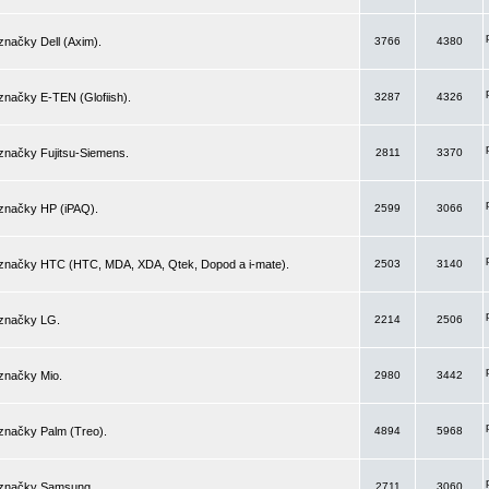
značky Dell (Axim).
3766
4380
značky E-TEN (Glofiish).
3287
4326
značky Fujitsu-Siemens.
2811
3370
 značky HP (iPAQ).
2599
3066
 značky HTC (HTC, MDA, XDA, Qtek, Dopod a i-mate).
2503
3140
 značky LG.
2214
2506
značky Mio.
2980
3442
značky Palm (Treo).
4894
5968
 značky Samsung.
2711
3060