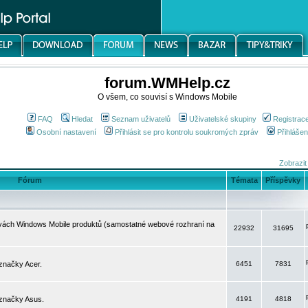
forum.WMHelp.cz
O všem, co souvisí s Windows Mobile
FAQ
Hledat
Seznam uživatelů
Uživatelské skupiny
Registrac
Osobní nastavení
Přihlásit se pro kontrolu soukromých zpráv
Přihlášen
Zobrazit
Fórum
Témata
Příspěvky
avách Windows Mobile produktů (samostatné webové rozhraní na
22932
31695
značky Acer.
6451
7831
 značky Asus.
4191
4818