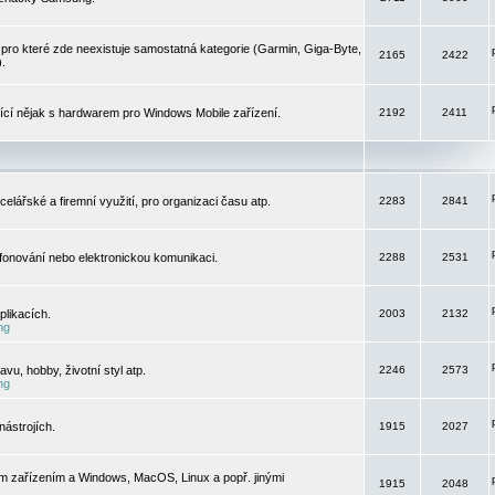
pro které zde neexistuje samostatná kategorie (Garmin, Giga-Byte,
2165
2422
).
jící nějak s hardwarem pro Windows Mobile zařízení.
2192
2411
elářské a firemní využití, pro organizaci času atp.
2283
2841
efonování nebo elektronickou komunikaci.
2288
2531
likacích.
2003
2132
ng
vu, hobby, životní styl atp.
2246
2573
ng
ástrojích.
1915
2027
m zařízením a Windows, MacOS, Linux a popř. jinými
1915
2048