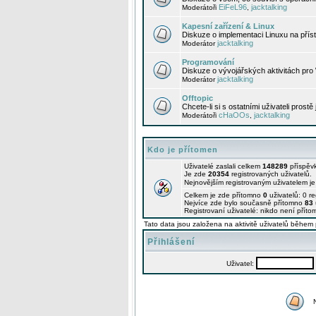
EiFeL96
jacktalking
Moderátoři
,
Kapesní zařízení & Linux
Diskuze o implementaci Linuxu na příst
jacktalking
Moderátor
Programování
Diskuze o vývojářských aktivitách pro
jacktalking
Moderátor
Offtopic
Chcete-li si s ostatními uživateli prostě
cHaOOs
jacktalking
Moderátoři
,
Kdo je přítomen
Uživatelé zaslali celkem
148289
příspěv
Je zde
20354
registrovaných uživatelů.
Nejnovějším registrovaným uživatelem j
Celkem je zde přítomno
0
uživatelů: 0 r
Nejvíce zde bylo současně přítomno
83
Registrovaní uživatelé: nikdo není příto
Tato data jsou založena na aktivitě uživatelů během 
Přihlášení
Uživatel: