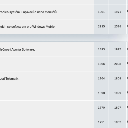
izacích systému, aplikací a nebo manuálů.
1901
1971
ících se softwarem pro Windows Mobile.
2335
2579
ečnosti Aponia Software.
1893
1995
1806
2008
sti Telematix.
1764
1808
1898
1999
1770
1897
1751
1862