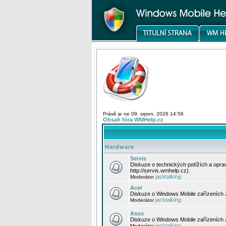
Právě je ne 09. srpen, 2026 14:56
Obsah fóra WMHelp.cz
Hardware
Servis
Diskuze o technických potížích a opr
http://servis.wmhelp.cz).
jacktalking
Moderátor
Acer
Diskuze o Windows Mobile zařízeních 
jacktalking
Moderátor
Asus
Diskuze o Windows Mobile zařízeních
jacktalking
Moderátor