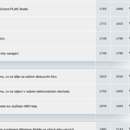
čnosti PLAN Studio.
1765
1869
1772
1823
ích.
1748
1788
ruhy navigací.
1748
1789
mu, co se děje na našem diskuzním fóru.
1823
2034
mu, co se objeví v našem elektronickém obchodu.
1750
1800
 nebo ke službám WM Help.
1878
1983
ím systémem Windows Mobile ve všech jeho verzích.
1980
2143