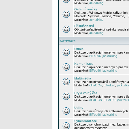
jacktalking
Moderátor
Ostatní značky
Diskuze o Windows Mobile zařízeních, 
Motorola, Symbol, Toshiba, Yakumo, ...
jacktalking
Moderátor
Příslušenství
Obtížně zařaditelné příspěvky souvise
jacktalking
Moderátor
Software
Office
Diskuze o aplikacích určených pro kanc
EiFeL96
jacktalking
Moderátoři
,
Komunikace
Diskuze o aplikacích určených pro tel
EiFeL96
jacktalking
Moderátoři
,
Multimédia
Diskuze o multimediálně zaměřených ap
cHaOOs
EiFeL96
jacktalki
Moderátoři
,
,
Hry a volný čas
Diskuze o aplikacích určených pro zába
cHaOOs
EiFeL96
jacktalki
Moderátoři
,
,
Utility
Diskuze o nejrůznějších softwarových n
EiFeL96
jacktalking
Moderátoři
,
Synchronizace
Diskuze o synchronizaci mezi kapesní
desktopovými systémy.