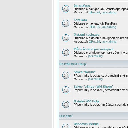
SmartMaps
Diskuze o navigacích SmartMaps spole
EiFeL96
jacktalking
Moderátoři
,
TomTom
Diskuze o navigacích TomTom.
EiFeL96
jacktalking
Moderátoři
,
Ostatní navigace
Diskuze o ostatních navigačních řešen
EiFeL96
jacktalking
Moderátoři
,
Příslušenství pro navigace
Diskuze o příslušenství pro všechny d
jacktalking
Moderátor
Portál WM Help
Sekce "forum"
Připomínky k obsahu, provedení a vše
jacktalking
Moderátor
Sekce "eShop (WM Shop)"
Připomínky k obsahu, provedení a vše
Ostatní WM Help
Připomínky k ostatním částem portálu
Ostatní
Windows Mobile
Diskuze o všem, co souvisí s operačn