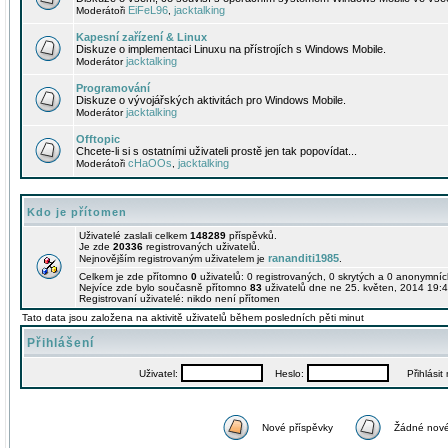
EiFeL96
jacktalking
Moderátoři
,
Kapesní zařízení & Linux
Diskuze o implementaci Linuxu na přístrojích s Windows Mobile.
jacktalking
Moderátor
Programování
Diskuze o vývojářských aktivitách pro Windows Mobile.
jacktalking
Moderátor
Offtopic
Chcete-li si s ostatními uživateli prostě jen tak popovídat...
cHaOOs
jacktalking
Moderátoři
,
Kdo je přítomen
Uživatelé zaslali celkem
148289
příspěvků.
Je zde
20336
registrovaných uživatelů.
rananditi1985
Nejnovějším registrovaným uživatelem je
.
Celkem je zde přítomno
0
uživatelů: 0 registrovaných, 0 skrytých a 0 anonymní
Nejvíce zde bylo současně přítomno
83
uživatelů dne ne 25. květen, 2014 19:4
Registrovaní uživatelé: nikdo není přítomen
Tato data jsou založena na aktivitě uživatelů během posledních pěti minut
Přihlášení
Uživatel:
Heslo:
Přihlásit m
Nové příspěvky
Žádné nové