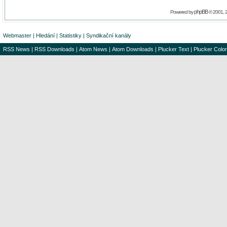
phpBB
Powered by
© 2001, 
Webmaster
|
Hledání
|
Statistiky
|
Syndikační kanály
RSS News
|
RSS Downloads
|
Atom News
|
Atom Downloads
|
Plucker Text
|
Plucker Color