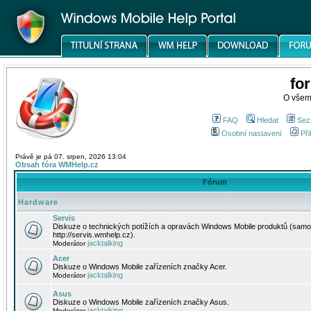
fo
O všem
FAQ
Hledat
Sez
Osobní nastavení
Při
Právě je pá 07. srpen, 2026 13:04
Obsah fóra WMHelp.cz
Fórum
Hardware
Servis
Diskuze o technických potížích a opravách Windows Mobile produktů (samo
http://servis.wmhelp.cz).
jacktalking
Moderátor
Acer
Diskuze o Windows Mobile zařízeních značky Acer.
jacktalking
Moderátor
Asus
Diskuze o Windows Mobile zařízeních značky Asus.
jacktalking
Moderátor