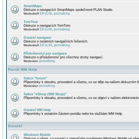
SmartMaps
Diskuze o navigacích SmartMaps společnosti PLAN Studio.
EiFeL96
jacktalking
Moderátoři
,
TomTom
Diskuze o navigacích TomTom.
EiFeL96
jacktalking
Moderátoři
,
Ostatní navigace
Diskuze o ostatních navigačních řešeních.
EiFeL96
jacktalking
Moderátoři
,
Příslušenství pro navigace
Diskuze o příslušenství pro všechny druhy navigací.
jacktalking
Moderátor
Portál WM Help
Sekce "forum"
Připomínky k obsahu, provedení a všemu, co se děje na našem diskuzním f
jacktalking
Moderátor
Sekce "eShop (WM Shop)"
Připomínky k obsahu, provedení a všemu, co se objeví v našem elektronic
Ostatní WM Help
Připomínky k ostatním částem portálu nebo ke službám WM Help.
Ostatní
Windows Mobile
Diskuze o všem, co souvisí s operačním systémem Windows Mobile ve všec