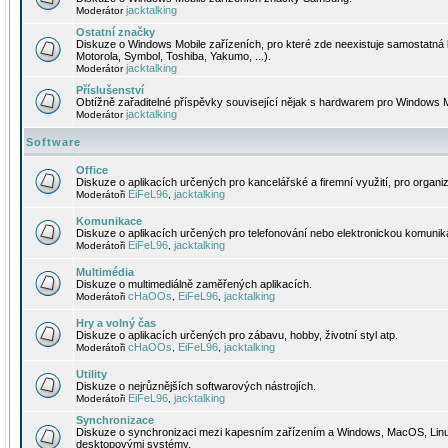
jacktalking
Moderátor
Ostatní značky
Diskuze o Windows Mobile zařízeních, pro které zde neexistuje samostatná 
Motorola, Symbol, Toshiba, Yakumo, ...).
jacktalking
Moderátor
Příslušenství
Obtížně zařaditelné příspěvky související nějak s hardwarem pro Windows M
jacktalking
Moderátor
Software
Office
Diskuze o aplikacích určených pro kancelářské a firemní využití, pro organiz
EiFeL96
jacktalking
Moderátoři
,
Komunikace
Diskuze o aplikacích určených pro telefonování nebo elektronickou komunika
EiFeL96
jacktalking
Moderátoři
,
Multimédia
Diskuze o multimediálně zaměřených aplikacích.
cHaOOs
EiFeL96
jacktalking
Moderátoři
,
,
Hry a volný čas
Diskuze o aplikacích určených pro zábavu, hobby, životní styl atp.
cHaOOs
EiFeL96
jacktalking
Moderátoři
,
,
Utility
Diskuze o nejrůznějších softwarových nástrojích.
EiFeL96
jacktalking
Moderátoři
,
Synchronizace
Diskuze o synchronizaci mezi kapesním zařízením a Windows, MacOS, Linux
desktopovými systémy.