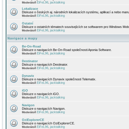
EiFeL96
jacktalking
Moderátoři
,
Lokalizace
Diskuse o českých aj. národních lokalizacích systému, aplikací a nebo manu
EiFeL96
jacktalking
Moderátoři
,
Ostatní
Diskuze o ostatních tématech souvisejících se softwarem pro Windows Mobi
EiFeL96
jacktalking
Moderátoři
,
Navigace a mapy
Be-On-Road
Diskuze o navigacích Be-On-Road společnosti Aponia Software.
EiFeL96
jacktalking
Moderátoři
,
Destinator
Diskuze o navigacích Destinator.
EiFeL96
jacktalking
Moderátoři
,
Dynavix
Diskuze o navigacích Dynavix společnosti Telematix.
EiFeL96
jacktalking
Moderátoři
,
iGO
Diskuze o navigacích iGO.
EiFeL96
jacktalking
Moderátoři
,
Navigon
Diskuze o navigacích Navigon.
EiFeL96
jacktalking
Moderátoři
,
OziExplorerCE
Diskuze o navigacích OziExplorerCE.
EiFeL96
jacktalking
Moderátoři
,