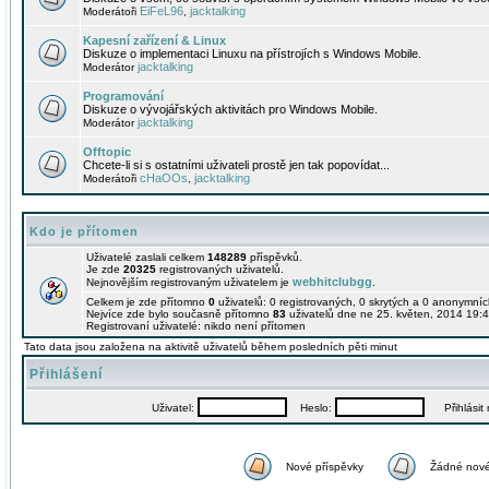
EiFeL96
jacktalking
Moderátoři
,
Kapesní zařízení & Linux
Diskuze o implementaci Linuxu na přístrojích s Windows Mobile.
jacktalking
Moderátor
Programování
Diskuze o vývojářských aktivitách pro Windows Mobile.
jacktalking
Moderátor
Offtopic
Chcete-li si s ostatními uživateli prostě jen tak popovídat...
cHaOOs
jacktalking
Moderátoři
,
Kdo je přítomen
Uživatelé zaslali celkem
148289
příspěvků.
Je zde
20325
registrovaných uživatelů.
webhitclubgg
Nejnovějším registrovaným uživatelem je
.
Celkem je zde přítomno
0
uživatelů: 0 registrovaných, 0 skrytých a 0 anonymní
Nejvíce zde bylo současně přítomno
83
uživatelů dne ne 25. květen, 2014 19:4
Registrovaní uživatelé: nikdo není přítomen
Tato data jsou založena na aktivitě uživatelů během posledních pěti minut
Přihlášení
Uživatel:
Heslo:
Přihlásit m
Nové příspěvky
Žádné nové