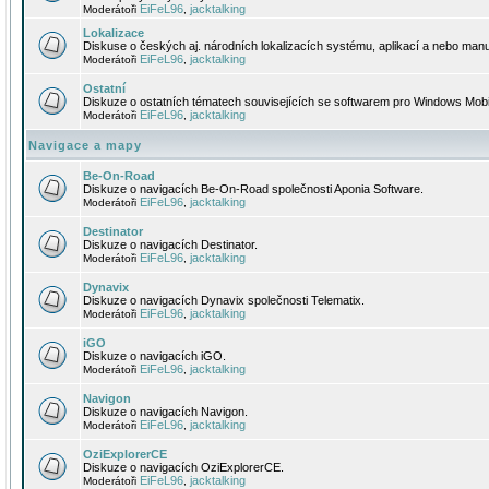
EiFeL96
jacktalking
Moderátoři
,
Lokalizace
Diskuse o českých aj. národních lokalizacích systému, aplikací a nebo manu
EiFeL96
jacktalking
Moderátoři
,
Ostatní
Diskuze o ostatních tématech souvisejících se softwarem pro Windows Mobi
EiFeL96
jacktalking
Moderátoři
,
Navigace a mapy
Be-On-Road
Diskuze o navigacích Be-On-Road společnosti Aponia Software.
EiFeL96
jacktalking
Moderátoři
,
Destinator
Diskuze o navigacích Destinator.
EiFeL96
jacktalking
Moderátoři
,
Dynavix
Diskuze o navigacích Dynavix společnosti Telematix.
EiFeL96
jacktalking
Moderátoři
,
iGO
Diskuze o navigacích iGO.
EiFeL96
jacktalking
Moderátoři
,
Navigon
Diskuze o navigacích Navigon.
EiFeL96
jacktalking
Moderátoři
,
OziExplorerCE
Diskuze o navigacích OziExplorerCE.
EiFeL96
jacktalking
Moderátoři
,