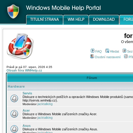
fo
O všem
FAQ
Hledat
Sez
Osobní nastavení
Při
Právě je pá 07. srpen, 2026 4:35
Obsah fóra WMHelp.cz
Fórum
Hardware
Servis
Diskuze o technických potížích a opravách Windows Mobile produktů (samo
http://servis.wmhelp.cz).
jacktalking
Moderátor
Acer
Diskuze o Windows Mobile zařízeních značky Acer.
jacktalking
Moderátor
Asus
Diskuze o Windows Mobile zařízeních značky Asus.
jacktalking
Moderátor