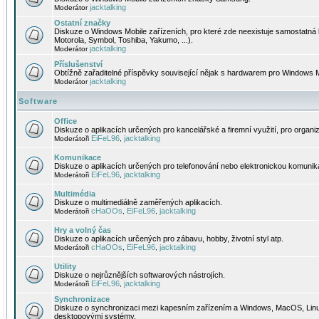
jacktalking
Moderátor
Ostatní značky
Diskuze o Windows Mobile zařízeních, pro které zde neexistuje samostatná 
Motorola, Symbol, Toshiba, Yakumo, ...).
jacktalking
Moderátor
Příslušenství
Obtížně zařaditelné příspěvky související nějak s hardwarem pro Windows M
jacktalking
Moderátor
Software
Office
Diskuze o aplikacích určených pro kancelářské a firemní využití, pro organiz
EiFeL96
jacktalking
Moderátoři
,
Komunikace
Diskuze o aplikacích určených pro telefonování nebo elektronickou komunika
EiFeL96
jacktalking
Moderátoři
,
Multimédia
Diskuze o multimediálně zaměřených aplikacích.
cHaOOs
EiFeL96
jacktalking
Moderátoři
,
,
Hry a volný čas
Diskuze o aplikacích určených pro zábavu, hobby, životní styl atp.
cHaOOs
EiFeL96
jacktalking
Moderátoři
,
,
Utility
Diskuze o nejrůznějších softwarových nástrojích.
EiFeL96
jacktalking
Moderátoři
,
Synchronizace
Diskuze o synchronizaci mezi kapesním zařízením a Windows, MacOS, Linux
desktopovými systémy.