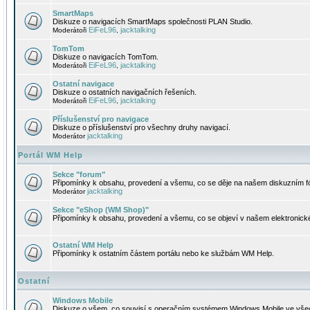
SmartMaps
Diskuze o navigacích SmartMaps společnosti PLAN Studio.
EiFeL96
jacktalking
Moderátoři
,
TomTom
Diskuze o navigacích TomTom.
EiFeL96
jacktalking
Moderátoři
,
Ostatní navigace
Diskuze o ostatních navigačních řešeních.
EiFeL96
jacktalking
Moderátoři
,
Příslušenství pro navigace
Diskuze o příslušenství pro všechny druhy navigací.
jacktalking
Moderátor
Portál WM Help
Sekce "forum"
Připomínky k obsahu, provedení a všemu, co se děje na našem diskuzním f
jacktalking
Moderátor
Sekce "eShop (WM Shop)"
Připomínky k obsahu, provedení a všemu, co se objeví v našem elektronic
Ostatní WM Help
Připomínky k ostatním částem portálu nebo ke službám WM Help.
Ostatní
Windows Mobile
Diskuze o všem, co souvisí s operačním systémem Windows Mobile ve všec