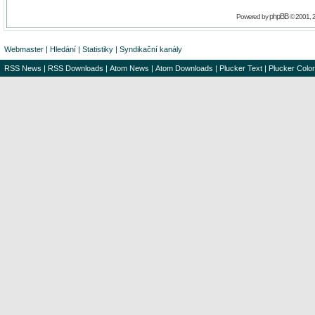
phpBB
Powered by
© 2001, 
Webmaster
|
Hledání
|
Statistiky
|
Syndikační kanály
RSS News
|
RSS Downloads
|
Atom News
|
Atom Downloads
|
Plucker Text
|
Plucker Color