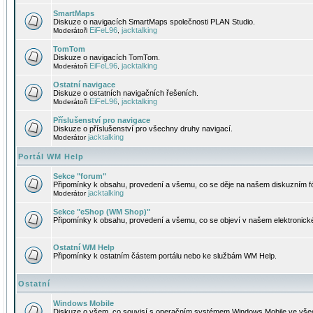
SmartMaps
Diskuze o navigacích SmartMaps společnosti PLAN Studio.
EiFeL96
jacktalking
Moderátoři
,
TomTom
Diskuze o navigacích TomTom.
EiFeL96
jacktalking
Moderátoři
,
Ostatní navigace
Diskuze o ostatních navigačních řešeních.
EiFeL96
jacktalking
Moderátoři
,
Příslušenství pro navigace
Diskuze o příslušenství pro všechny druhy navigací.
jacktalking
Moderátor
Portál WM Help
Sekce "forum"
Připomínky k obsahu, provedení a všemu, co se děje na našem diskuzním f
jacktalking
Moderátor
Sekce "eShop (WM Shop)"
Připomínky k obsahu, provedení a všemu, co se objeví v našem elektronic
Ostatní WM Help
Připomínky k ostatním částem portálu nebo ke službám WM Help.
Ostatní
Windows Mobile
Diskuze o všem, co souvisí s operačním systémem Windows Mobile ve všec