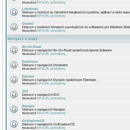
EiFeL96
jacktalking
Moderátoři
,
Lokalizace
Diskuse o českých aj. národních lokalizacích systému, aplikací a nebo manu
EiFeL96
jacktalking
Moderátoři
,
Ostatní
Diskuze o ostatních tématech souvisejících se softwarem pro Windows Mobi
EiFeL96
jacktalking
Moderátoři
,
Navigace a mapy
Be-On-Road
Diskuze o navigacích Be-On-Road společnosti Aponia Software.
EiFeL96
jacktalking
Moderátoři
,
Destinator
Diskuze o navigacích Destinator.
EiFeL96
jacktalking
Moderátoři
,
Dynavix
Diskuze o navigacích Dynavix společnosti Telematix.
EiFeL96
jacktalking
Moderátoři
,
iGO
Diskuze o navigacích iGO.
EiFeL96
jacktalking
Moderátoři
,
Navigon
Diskuze o navigacích Navigon.
EiFeL96
jacktalking
Moderátoři
,
OziExplorerCE
Diskuze o navigacích OziExplorerCE.
EiFeL96
jacktalking
Moderátoři
,