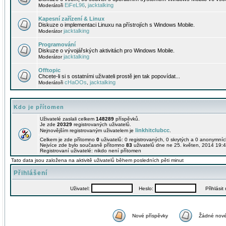
EiFeL96
jacktalking
Moderátoři
,
Kapesní zařízení & Linux
Diskuze o implementaci Linuxu na přístrojích s Windows Mobile.
jacktalking
Moderátor
Programování
Diskuze o vývojářských aktivitách pro Windows Mobile.
jacktalking
Moderátor
Offtopic
Chcete-li si s ostatními uživateli prostě jen tak popovídat...
cHaOOs
jacktalking
Moderátoři
,
Kdo je přítomen
Uživatelé zaslali celkem
148289
příspěvků.
Je zde
20329
registrovaných uživatelů.
linkhitclubcc
Nejnovějším registrovaným uživatelem je
.
Celkem je zde přítomno
0
uživatelů: 0 registrovaných, 0 skrytých a 0 anonymní
Nejvíce zde bylo současně přítomno
83
uživatelů dne ne 25. květen, 2014 19:4
Registrovaní uživatelé: nikdo není přítomen
Tato data jsou založena na aktivitě uživatelů během posledních pěti minut
Přihlášení
Uživatel:
Heslo:
Přihlásit m
Nové příspěvky
Žádné nové