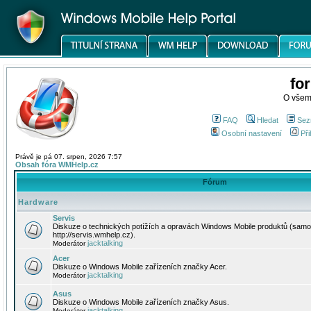
fo
O všem
FAQ
Hledat
Sez
Osobní nastavení
Při
Právě je pá 07. srpen, 2026 7:57
Obsah fóra WMHelp.cz
Fórum
Hardware
Servis
Diskuze o technických potížích a opravách Windows Mobile produktů (samo
http://servis.wmhelp.cz).
jacktalking
Moderátor
Acer
Diskuze o Windows Mobile zařízeních značky Acer.
jacktalking
Moderátor
Asus
Diskuze o Windows Mobile zařízeních značky Asus.
jacktalking
Moderátor