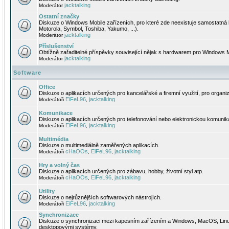
jacktalking
Moderátor
Ostatní značky
Diskuze o Windows Mobile zařízeních, pro které zde neexistuje samostatná 
Motorola, Symbol, Toshiba, Yakumo, ...).
jacktalking
Moderátor
Příslušenství
Obtížně zařaditelné příspěvky související nějak s hardwarem pro Windows M
jacktalking
Moderátor
Software
Office
Diskuze o aplikacích určených pro kancelářské a firemní využití, pro organiz
EiFeL96
jacktalking
Moderátoři
,
Komunikace
Diskuze o aplikacích určených pro telefonování nebo elektronickou komunika
EiFeL96
jacktalking
Moderátoři
,
Multimédia
Diskuze o multimediálně zaměřených aplikacích.
cHaOOs
EiFeL96
jacktalking
Moderátoři
,
,
Hry a volný čas
Diskuze o aplikacích určených pro zábavu, hobby, životní styl atp.
cHaOOs
EiFeL96
jacktalking
Moderátoři
,
,
Utility
Diskuze o nejrůznějších softwarových nástrojích.
EiFeL96
jacktalking
Moderátoři
,
Synchronizace
Diskuze o synchronizaci mezi kapesním zařízením a Windows, MacOS, Linux
desktopovými systémy.