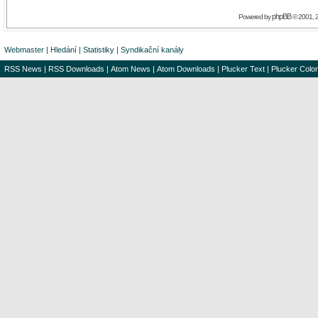
phpBB
Powered by
© 2001, 
Webmaster
|
Hledání
|
Statistiky
|
Syndikační kanály
RSS News
|
RSS Downloads
|
Atom News
|
Atom Downloads
|
Plucker Text
|
Plucker Color