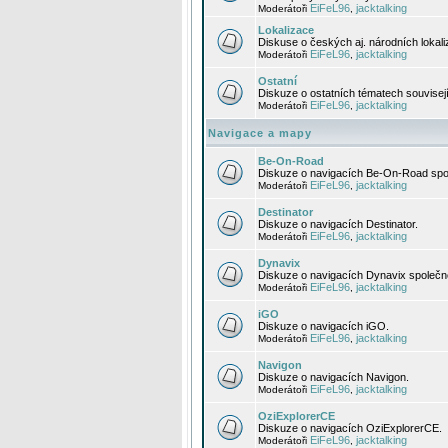
EiFeL96
jacktalking
Moderátoři
,
Lokalizace
Diskuse o českých aj. národních lokal
EiFeL96
jacktalking
Moderátoři
,
Ostatní
Diskuze o ostatních tématech souvisej
EiFeL96
jacktalking
Moderátoři
,
Navigace a mapy
Be-On-Road
Diskuze o navigacích Be-On-Road spol
EiFeL96
jacktalking
Moderátoři
,
Destinator
Diskuze o navigacích Destinator.
EiFeL96
jacktalking
Moderátoři
,
Dynavix
Diskuze o navigacích Dynavix společno
EiFeL96
jacktalking
Moderátoři
,
iGO
Diskuze o navigacích iGO.
EiFeL96
jacktalking
Moderátoři
,
Navigon
Diskuze o navigacích Navigon.
EiFeL96
jacktalking
Moderátoři
,
OziExplorerCE
Diskuze o navigacích OziExplorerCE.
EiFeL96
jacktalking
Moderátoři
,