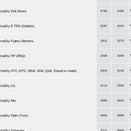
značky Dell (Axim).
3766
4380
značky E-TEN (Glofiish).
3287
4326
značky Fujitsu-Siemens.
2811
3370
 značky HP (iPAQ).
2599
3066
 značky HTC (HTC, MDA, XDA, Qtek, Dopod a i-mate).
2503
3140
 značky LG.
2214
2506
značky Mio.
2980
3442
značky Palm (Treo).
4894
5968
 značky Samsung.
2711
3060