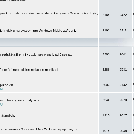
pro které zde neexistuje samostatná kategorie (Garmin, Giga-Byte,
2165
2422
).
jící nějak s hardwarem pro Windows Mobile zařízení.
2192
2411
elářské a firemní využití, pro organizaci času atp.
2283
2841
efonování nebo elektronickou komunikaci.
2288
2531
likacích.
2003
2132
ng
vu, hobby, životní styl atp.
2246
2573
ng
ástrojích.
1915
2027
m zařízením a Windows, MacOS, Linux a popř. jinými
1915
2048