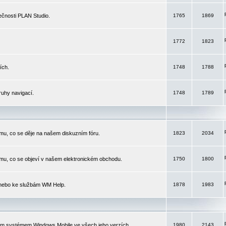
čnosti PLAN Studio.
1765
1869
1772
1823
ích.
1748
1788
ruhy navigací.
1748
1789
mu, co se děje na našem diskuzním fóru.
1823
2034
mu, co se objeví v našem elektronickém obchodu.
1750
1800
 nebo ke službám WM Help.
1878
1983
ím systémem Windows Mobile ve všech jeho verzích.
1980
2143