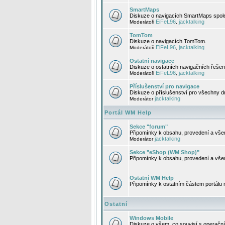
SmartMaps
Diskuze o navigacích SmartMaps spole
EiFeL96
jacktalking
Moderátoři
,
TomTom
Diskuze o navigacích TomTom.
EiFeL96
jacktalking
Moderátoři
,
Ostatní navigace
Diskuze o ostatních navigačních řešen
EiFeL96
jacktalking
Moderátoři
,
Příslušenství pro navigace
Diskuze o příslušenství pro všechny d
jacktalking
Moderátor
Portál WM Help
Sekce "forum"
Připomínky k obsahu, provedení a vše
jacktalking
Moderátor
Sekce "eShop (WM Shop)"
Připomínky k obsahu, provedení a vše
Ostatní WM Help
Připomínky k ostatním částem portálu
Ostatní
Windows Mobile
Diskuze o všem, co souvisí s operačn