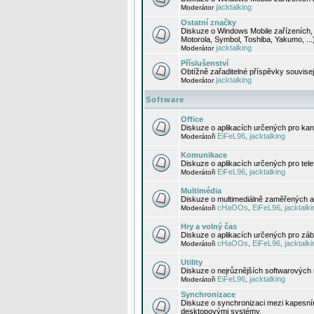
jacktalking
Moderátor
Ostatní značky
Diskuze o Windows Mobile zařízeních, 
Motorola, Symbol, Toshiba, Yakumo, ...
jacktalking
Moderátor
Příslušenství
Obtížně zařaditelné příspěvky souvise
jacktalking
Moderátor
Software
Office
Diskuze o aplikacích určených pro kanc
EiFeL96
jacktalking
Moderátoři
,
Komunikace
Diskuze o aplikacích určených pro tel
EiFeL96
jacktalking
Moderátoři
,
Multimédia
Diskuze o multimediálně zaměřených ap
cHaOOs
EiFeL96
jacktalki
Moderátoři
,
,
Hry a volný čas
Diskuze o aplikacích určených pro zába
cHaOOs
EiFeL96
jacktalki
Moderátoři
,
,
Utility
Diskuze o nejrůznějších softwarových n
EiFeL96
jacktalking
Moderátoři
,
Synchronizace
Diskuze o synchronizaci mezi kapesní
desktopovými systémy.