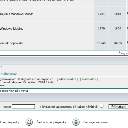
rojích s Windows Mobile.
1761
1815
 Windows Mobile.
1779
1856
 jen tak popovídat...
10945
16665
Časy u
ků.
m3liveplay
e
.
egistrovaných, 0 skrytých a 0 anonymních. [
administrátoři
] [
moderátoři
]
uživatelů dne ne 25. květen, 2014 19:44.
men
posledních pěti minut
Heslo:
Přihlásit mě automaticky při každé návštěvě
Nové příspěvky
Žádné nové příspěvky
Fórum je zamčeno