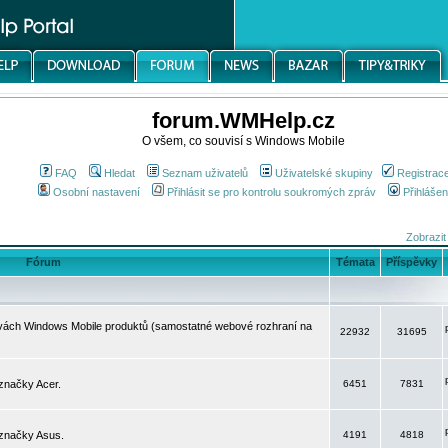
forum.WMHelp.cz
O všem, co souvisí s Windows Mobile
FAQ
Hledat
Seznam uživatelů
Uživatelské skupiny
Registrac
Osobní nastavení
Přihlásit se pro kontrolu soukromých zpráv
Přihlášen
Zobrazit
Fórum
Témata
Příspěvky
avách Windows Mobile produktů (samostatné webové rozhraní na
22932
31695
značky Acer.
6451
7831
 značky Asus.
4191
4818