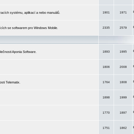
izacích systému, aplikací a nebo manuálů.
1901
1971
ících se softwarem pro Windows Mobile.
2335
2579
ečnosti Aponia Software.
1893
1995
1806
2008
sti Telematix.
1764
1808
1898
1999
1770
1897
1751
1862