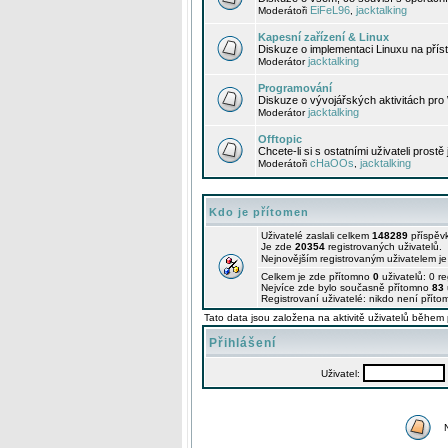
EiFeL96
jacktalking
Moderátoři
,
Kapesní zařízení & Linux
Diskuze o implementaci Linuxu na příst
jacktalking
Moderátor
Programování
Diskuze o vývojářských aktivitách pro
jacktalking
Moderátor
Offtopic
Chcete-li si s ostatními uživateli prostě
cHaOOs
jacktalking
Moderátoři
,
Kdo je přítomen
Uživatelé zaslali celkem
148289
příspěv
Je zde
20354
registrovaných uživatelů.
Nejnovějším registrovaným uživatelem j
Celkem je zde přítomno
0
uživatelů: 0 r
Nejvíce zde bylo současně přítomno
83
Registrovaní uživatelé: nikdo není příto
Tato data jsou založena na aktivitě uživatelů během 
Přihlášení
Uživatel: