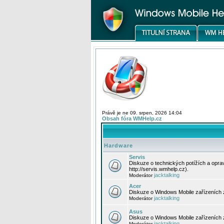
Právě je ne 09. srpen, 2026 14:04
Obsah fóra WMHelp.cz
Hardware
Servis
Diskuze o technických potížích a opr
http://servis.wmhelp.cz).
jacktalking
Moderátor
Acer
Diskuze o Windows Mobile zařízeních 
jacktalking
Moderátor
Asus
Diskuze o Windows Mobile zařízeních
jacktalking
Moderátor