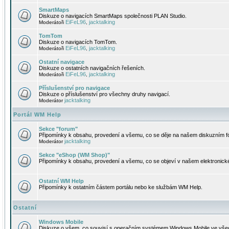
SmartMaps
Diskuze o navigacích SmartMaps společnosti PLAN Studio.
EiFeL96
jacktalking
Moderátoři
,
TomTom
Diskuze o navigacích TomTom.
EiFeL96
jacktalking
Moderátoři
,
Ostatní navigace
Diskuze o ostatních navigačních řešeních.
EiFeL96
jacktalking
Moderátoři
,
Příslušenství pro navigace
Diskuze o příslušenství pro všechny druhy navigací.
jacktalking
Moderátor
Portál WM Help
Sekce "forum"
Připomínky k obsahu, provedení a všemu, co se děje na našem diskuzním f
jacktalking
Moderátor
Sekce "eShop (WM Shop)"
Připomínky k obsahu, provedení a všemu, co se objeví v našem elektronic
Ostatní WM Help
Připomínky k ostatním částem portálu nebo ke službám WM Help.
Ostatní
Windows Mobile
Diskuze o všem, co souvisí s operačním systémem Windows Mobile ve všec