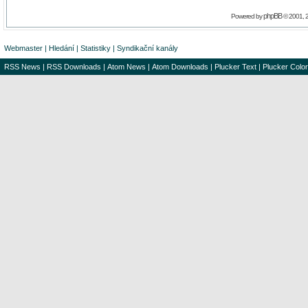
phpBB
Powered by
© 2001, 
Webmaster
|
Hledání
|
Statistiky
|
Syndikační kanály
RSS News
|
RSS Downloads
|
Atom News
|
Atom Downloads
|
Plucker Text
|
Plucker Color