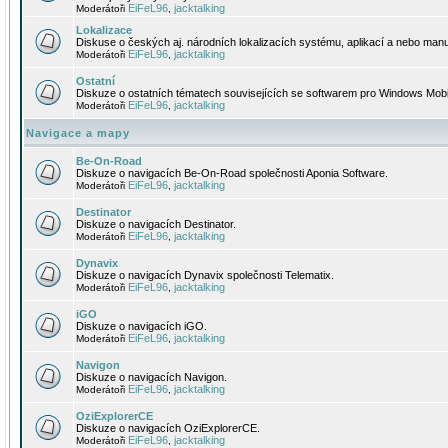
EiFeL96
jacktalking
Moderátoři
,
Lokalizace
Diskuse o českých aj. národních lokalizacích systému, aplikací a nebo manu
EiFeL96
jacktalking
Moderátoři
,
Ostatní
Diskuze o ostatních tématech souvisejících se softwarem pro Windows Mobi
EiFeL96
jacktalking
Moderátoři
,
Navigace a mapy
Be-On-Road
Diskuze o navigacích Be-On-Road společnosti Aponia Software.
EiFeL96
jacktalking
Moderátoři
,
Destinator
Diskuze o navigacích Destinator.
EiFeL96
jacktalking
Moderátoři
,
Dynavix
Diskuze o navigacích Dynavix společnosti Telematix.
EiFeL96
jacktalking
Moderátoři
,
iGO
Diskuze o navigacích iGO.
EiFeL96
jacktalking
Moderátoři
,
Navigon
Diskuze o navigacích Navigon.
EiFeL96
jacktalking
Moderátoři
,
OziExplorerCE
Diskuze o navigacích OziExplorerCE.
EiFeL96
jacktalking
Moderátoři
,