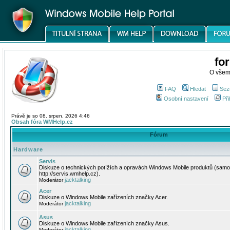
fo
O všem
FAQ
Hledat
Sez
Osobní nastavení
Při
Právě je so 08. srpen, 2026 4:46
Obsah fóra WMHelp.cz
Fórum
Hardware
Servis
Diskuze o technických potížích a opravách Windows Mobile produktů (samo
http://servis.wmhelp.cz).
jacktalking
Moderátor
Acer
Diskuze o Windows Mobile zařízeních značky Acer.
jacktalking
Moderátor
Asus
Diskuze o Windows Mobile zařízeních značky Asus.
jacktalking
Moderátor