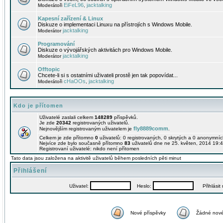
EiFeL96
jacktalking
Moderátoři
,
Kapesní zařízení & Linux
Diskuze o implementaci Linuxu na přístrojích s Windows Mobile.
jacktalking
Moderátor
Programování
Diskuze o vývojářských aktivitách pro Windows Mobile.
jacktalking
Moderátor
Offtopic
Chcete-li si s ostatními uživateli prostě jen tak popovídat...
cHaOOs
jacktalking
Moderátoři
,
Kdo je přítomen
Uživatelé zaslali celkem
148289
příspěvků.
Je zde
20342
registrovaných uživatelů.
fly8889comm
Nejnovějším registrovaným uživatelem je
.
Celkem je zde přítomno
0
uživatelů: 0 registrovaných, 0 skrytých a 0 anonymní
Nejvíce zde bylo současně přítomno
83
uživatelů dne ne 25. květen, 2014 19:4
Registrovaní uživatelé: nikdo není přítomen
Tato data jsou založena na aktivitě uživatelů během posledních pěti minut
Přihlášení
Uživatel:
Heslo:
Přihlásit m
Nové příspěvky
Žádné nové