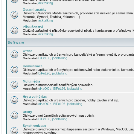
jacktalking
Moderátor
Ostatní značky
Diskuze o Windows Mobile zařízeních, pro které zde neexistuje samostatná 
Motorola, Symbol, Toshiba, Yakumo, ...).
jacktalking
Moderátor
Příslušenství
Obtížně zařaditelné příspěvky související nějak s hardwarem pro Windows M
jacktalking
Moderátor
Software
Office
Diskuze o aplikacích určených pro kancelářské a firemní využití, pro organiz
EiFeL96
jacktalking
Moderátoři
,
Komunikace
Diskuze o aplikacích určených pro telefonování nebo elektronickou komunika
EiFeL96
jacktalking
Moderátoři
,
Multimédia
Diskuze o multimediálně zaměřených aplikacích.
cHaOOs
EiFeL96
jacktalking
Moderátoři
,
,
Hry a volný čas
Diskuze o aplikacích určených pro zábavu, hobby, životní styl atp.
cHaOOs
EiFeL96
jacktalking
Moderátoři
,
,
Utility
Diskuze o nejrůznějších softwarových nástrojích.
EiFeL96
jacktalking
Moderátoři
,
Synchronizace
Diskuze o synchronizaci mezi kapesním zařízením a Windows, MacOS, Linux
desktopovými systémy.