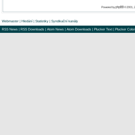
phpBB
Powered by
© 2001, 
Webmaster
|
Hledání
|
Statistiky
|
Syndikační kanály
RSS News
|
RSS Downloads
|
Atom News
|
Atom Downloads
|
Plucker Text
|
Plucker Color