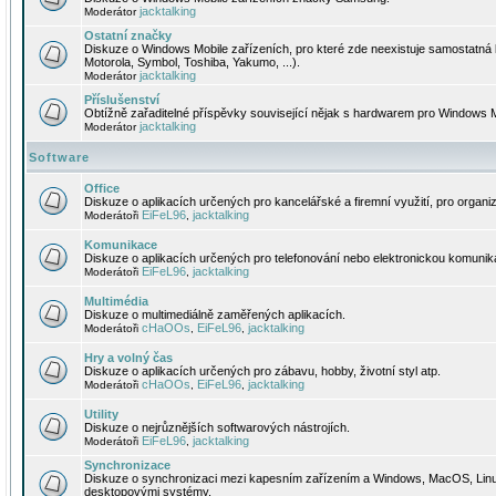
jacktalking
Moderátor
Ostatní značky
Diskuze o Windows Mobile zařízeních, pro které zde neexistuje samostatná 
Motorola, Symbol, Toshiba, Yakumo, ...).
jacktalking
Moderátor
Příslušenství
Obtížně zařaditelné příspěvky související nějak s hardwarem pro Windows M
jacktalking
Moderátor
Software
Office
Diskuze o aplikacích určených pro kancelářské a firemní využití, pro organiz
EiFeL96
jacktalking
Moderátoři
,
Komunikace
Diskuze o aplikacích určených pro telefonování nebo elektronickou komunika
EiFeL96
jacktalking
Moderátoři
,
Multimédia
Diskuze o multimediálně zaměřených aplikacích.
cHaOOs
EiFeL96
jacktalking
Moderátoři
,
,
Hry a volný čas
Diskuze o aplikacích určených pro zábavu, hobby, životní styl atp.
cHaOOs
EiFeL96
jacktalking
Moderátoři
,
,
Utility
Diskuze o nejrůznějších softwarových nástrojích.
EiFeL96
jacktalking
Moderátoři
,
Synchronizace
Diskuze o synchronizaci mezi kapesním zařízením a Windows, MacOS, Linux
desktopovými systémy.