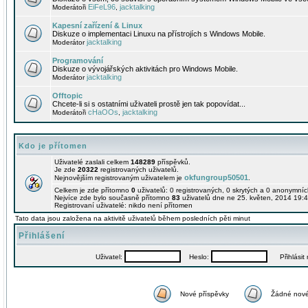
EiFeL96
jacktalking
Moderátoři
,
Kapesní zařízení & Linux
Diskuze o implementaci Linuxu na přístrojích s Windows Mobile.
jacktalking
Moderátor
Programování
Diskuze o vývojářských aktivitách pro Windows Mobile.
jacktalking
Moderátor
Offtopic
Chcete-li si s ostatními uživateli prostě jen tak popovídat...
cHaOOs
jacktalking
Moderátoři
,
Kdo je přítomen
Uživatelé zaslali celkem
148289
příspěvků.
Je zde
20322
registrovaných uživatelů.
okfungroup50501
Nejnovějším registrovaným uživatelem je
.
Celkem je zde přítomno
0
uživatelů: 0 registrovaných, 0 skrytých a 0 anonymní
Nejvíce zde bylo současně přítomno
83
uživatelů dne ne 25. květen, 2014 19:4
Registrovaní uživatelé: nikdo není přítomen
Tato data jsou založena na aktivitě uživatelů během posledních pěti minut
Přihlášení
Uživatel:
Heslo:
Přihlásit m
Nové příspěvky
Žádné nové