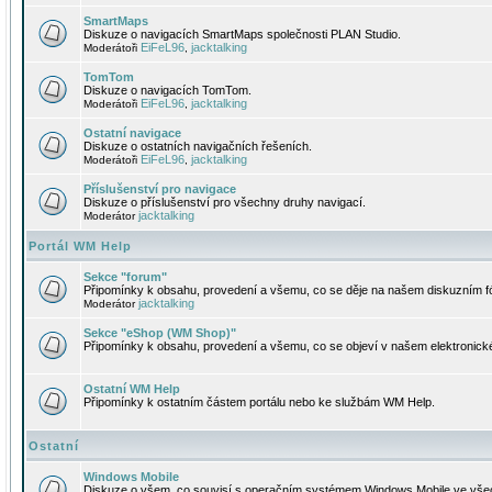
SmartMaps
Diskuze o navigacích SmartMaps společnosti PLAN Studio.
EiFeL96
jacktalking
Moderátoři
,
TomTom
Diskuze o navigacích TomTom.
EiFeL96
jacktalking
Moderátoři
,
Ostatní navigace
Diskuze o ostatních navigačních řešeních.
EiFeL96
jacktalking
Moderátoři
,
Příslušenství pro navigace
Diskuze o příslušenství pro všechny druhy navigací.
jacktalking
Moderátor
Portál WM Help
Sekce "forum"
Připomínky k obsahu, provedení a všemu, co se děje na našem diskuzním f
jacktalking
Moderátor
Sekce "eShop (WM Shop)"
Připomínky k obsahu, provedení a všemu, co se objeví v našem elektronic
Ostatní WM Help
Připomínky k ostatním částem portálu nebo ke službám WM Help.
Ostatní
Windows Mobile
Diskuze o všem, co souvisí s operačním systémem Windows Mobile ve všec