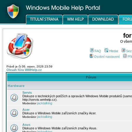
fo
O všem
FAQ
Hledat
Sez
Osobní nastavení
Při
Právě je čt 06. srpen, 2026 23:59
Obsah fóra WMHelp.cz
Fórum
Hardware
Servis
Diskuze o technických potížích a opravách Windows Mobile produktů (samo
http://servis.wmhelp.cz).
jacktalking
Moderátor
Acer
Diskuze o Windows Mobile zařízeních značky Acer.
jacktalking
Moderátor
Asus
Diskuze o Windows Mobile zařízeních značky Asus.
jacktalking
Moderátor