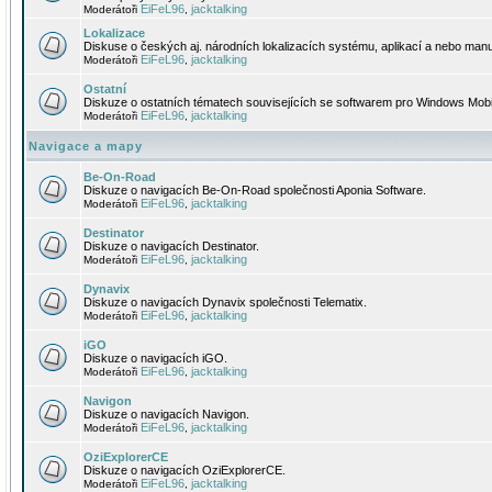
EiFeL96
jacktalking
Moderátoři
,
Lokalizace
Diskuse o českých aj. národních lokalizacích systému, aplikací a nebo manu
EiFeL96
jacktalking
Moderátoři
,
Ostatní
Diskuze o ostatních tématech souvisejících se softwarem pro Windows Mobi
EiFeL96
jacktalking
Moderátoři
,
Navigace a mapy
Be-On-Road
Diskuze o navigacích Be-On-Road společnosti Aponia Software.
EiFeL96
jacktalking
Moderátoři
,
Destinator
Diskuze o navigacích Destinator.
EiFeL96
jacktalking
Moderátoři
,
Dynavix
Diskuze o navigacích Dynavix společnosti Telematix.
EiFeL96
jacktalking
Moderátoři
,
iGO
Diskuze o navigacích iGO.
EiFeL96
jacktalking
Moderátoři
,
Navigon
Diskuze o navigacích Navigon.
EiFeL96
jacktalking
Moderátoři
,
OziExplorerCE
Diskuze o navigacích OziExplorerCE.
EiFeL96
jacktalking
Moderátoři
,