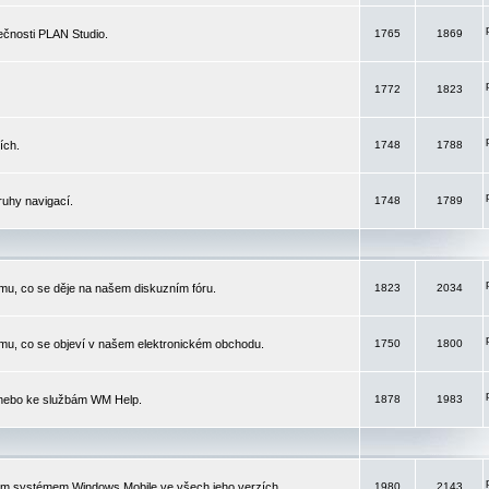
čnosti PLAN Studio.
1765
1869
1772
1823
ích.
1748
1788
ruhy navigací.
1748
1789
mu, co se děje na našem diskuzním fóru.
1823
2034
mu, co se objeví v našem elektronickém obchodu.
1750
1800
 nebo ke službám WM Help.
1878
1983
ím systémem Windows Mobile ve všech jeho verzích.
1980
2143