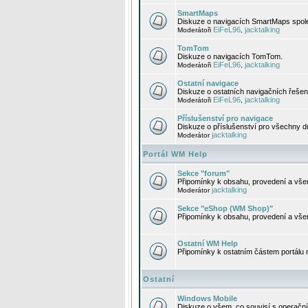
SmartMaps
Diskuze o navigacích SmartMaps spole
EiFeL96
jacktalking
Moderátoři
,
TomTom
Diskuze o navigacích TomTom.
EiFeL96
jacktalking
Moderátoři
,
Ostatní navigace
Diskuze o ostatních navigačních řešen
EiFeL96
jacktalking
Moderátoři
,
Příslušenství pro navigace
Diskuze o příslušenství pro všechny d
jacktalking
Moderátor
Portál WM Help
Sekce "forum"
Připomínky k obsahu, provedení a vše
jacktalking
Moderátor
Sekce "eShop (WM Shop)"
Připomínky k obsahu, provedení a vše
Ostatní WM Help
Připomínky k ostatním částem portálu
Ostatní
Windows Mobile
Diskuze o všem, co souvisí s operačn