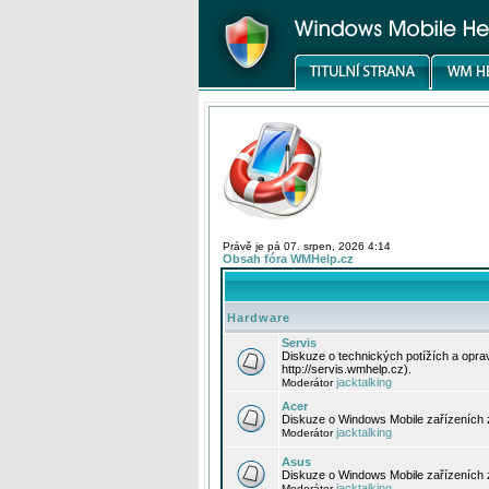
Právě je pá 07. srpen, 2026 4:14
Obsah fóra WMHelp.cz
Hardware
Servis
Diskuze o technických potížích a opr
http://servis.wmhelp.cz).
jacktalking
Moderátor
Acer
Diskuze o Windows Mobile zařízeních 
jacktalking
Moderátor
Asus
Diskuze o Windows Mobile zařízeních
jacktalking
Moderátor