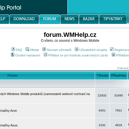
forum.WMHelp.cz
O všem, co souvisí s Windows Mobile
FAQ
Hledat
Seznam uživatelů
Uživatelské skupiny
Registrac
Osobní nastavení
Přihlásit se pro kontrolu soukromých zpráv
Přihlášen
Zobrazit
Fórum
Témata
Příspěvky
avách Windows Mobile produktů (samostatné webové rozhraní na
22932
31695
značky Acer.
6451
7831
 značky Asus.
4191
4818