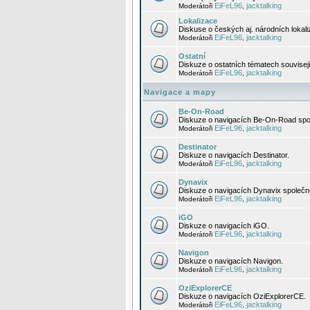
EiFeL96
jacktalking
Moderátoři
,
Lokalizace
Diskuse o českých aj. národních lokal
EiFeL96
jacktalking
Moderátoři
,
Ostatní
Diskuze o ostatních tématech souvisej
EiFeL96
jacktalking
Moderátoři
,
Navigace a mapy
Be-On-Road
Diskuze o navigacích Be-On-Road spol
EiFeL96
jacktalking
Moderátoři
,
Destinator
Diskuze o navigacích Destinator.
EiFeL96
jacktalking
Moderátoři
,
Dynavix
Diskuze o navigacích Dynavix společno
EiFeL96
jacktalking
Moderátoři
,
iGO
Diskuze o navigacích iGO.
EiFeL96
jacktalking
Moderátoři
,
Navigon
Diskuze o navigacích Navigon.
EiFeL96
jacktalking
Moderátoři
,
OziExplorerCE
Diskuze o navigacích OziExplorerCE.
EiFeL96
jacktalking
Moderátoři
,