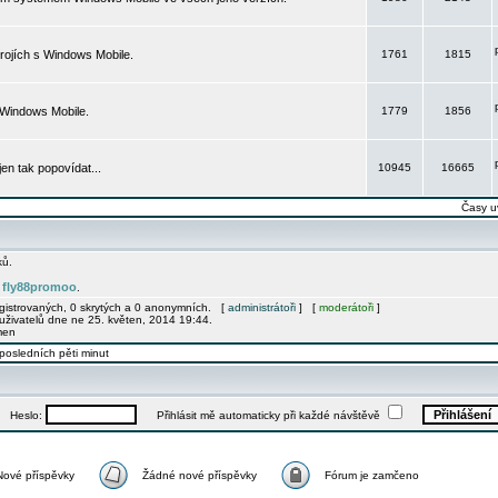
rojích s Windows Mobile.
1761
1815
 Windows Mobile.
1779
1856
 jen tak popovídat...
10945
16665
Časy u
ků.
fly88promoo
e
.
egistrovaných, 0 skrytých a 0 anonymních. [
administrátoři
] [
moderátoři
]
uživatelů dne ne 25. květen, 2014 19:44.
men
posledních pěti minut
Heslo:
Přihlásit mě automaticky při každé návštěvě
Nové příspěvky
Žádné nové příspěvky
Fórum je zamčeno