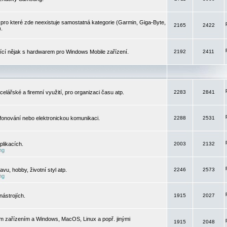
pro které zde neexistuje samostatná kategorie (Garmin, Giga-Byte,
2165
2422
).
jící nějak s hardwarem pro Windows Mobile zařízení.
2192
2411
elářské a firemní využití, pro organizaci času atp.
2283
2841
efonování nebo elektronickou komunikaci.
2288
2531
likacích.
2003
2132
ng
vu, hobby, životní styl atp.
2246
2573
ng
ástrojích.
1915
2027
m zařízením a Windows, MacOS, Linux a popř. jinými
1915
2048