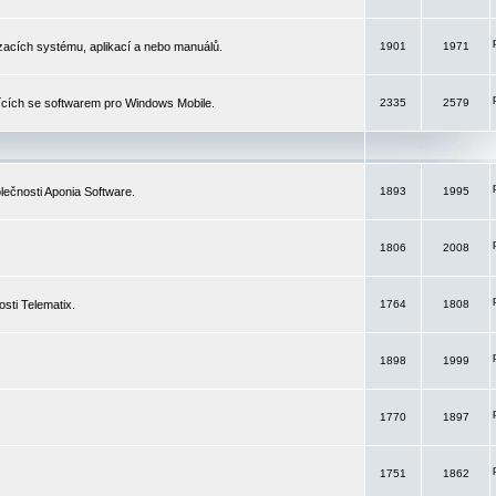
izacích systému, aplikací a nebo manuálů.
1901
1971
ících se softwarem pro Windows Mobile.
2335
2579
ečnosti Aponia Software.
1893
1995
1806
2008
sti Telematix.
1764
1808
1898
1999
1770
1897
1751
1862