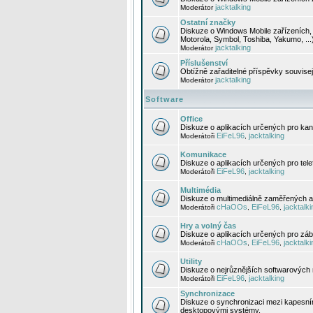
jacktalking
Moderátor
Ostatní značky
Diskuze o Windows Mobile zařízeních, 
Motorola, Symbol, Toshiba, Yakumo, ...
jacktalking
Moderátor
Příslušenství
Obtížně zařaditelné příspěvky souvise
jacktalking
Moderátor
Software
Office
Diskuze o aplikacích určených pro kanc
EiFeL96
jacktalking
Moderátoři
,
Komunikace
Diskuze o aplikacích určených pro tel
EiFeL96
jacktalking
Moderátoři
,
Multimédia
Diskuze o multimediálně zaměřených ap
cHaOOs
EiFeL96
jacktalki
Moderátoři
,
,
Hry a volný čas
Diskuze o aplikacích určených pro zába
cHaOOs
EiFeL96
jacktalki
Moderátoři
,
,
Utility
Diskuze o nejrůznějších softwarových n
EiFeL96
jacktalking
Moderátoři
,
Synchronizace
Diskuze o synchronizaci mezi kapesní
desktopovými systémy.