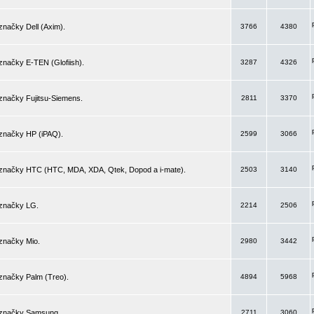
značky Dell (Axim).
3766
4380
značky E-TEN (Glofiish).
3287
4326
značky Fujitsu-Siemens.
2811
3370
 značky HP (iPAQ).
2599
3066
 značky HTC (HTC, MDA, XDA, Qtek, Dopod a i-mate).
2503
3140
 značky LG.
2214
2506
značky Mio.
2980
3442
značky Palm (Treo).
4894
5968
 značky Samsung.
2711
3060