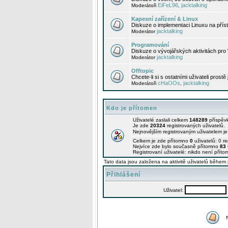
EiFeL96
jacktalking
Moderátoři
,
Kapesní zařízení & Linux
Diskuze o implementaci Linuxu na příst
jacktalking
Moderátor
Programování
Diskuze o vývojářských aktivitách pro
jacktalking
Moderátor
Offtopic
Chcete-li si s ostatními uživateli prostě
cHaOOs
jacktalking
Moderátoři
,
Kdo je přítomen
Uživatelé zaslali celkem
148289
příspěv
Je zde
20324
registrovaných uživatelů.
Nejnovějším registrovaným uživatelem j
Celkem je zde přítomno
0
uživatelů: 0 r
Nejvíce zde bylo současně přítomno
83
Registrovaní uživatelé: nikdo není příto
Tato data jsou založena na aktivitě uživatelů během 
Přihlášení
Uživatel: