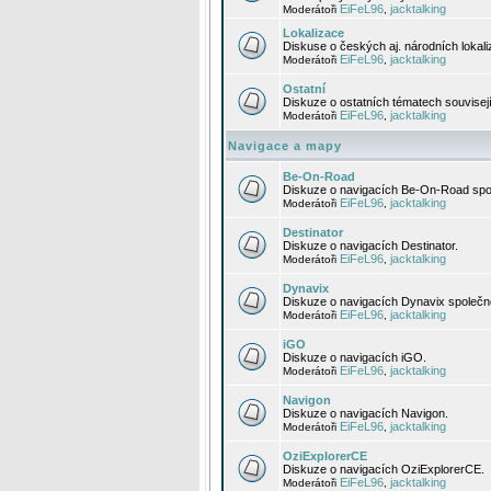
EiFeL96
jacktalking
Moderátoři
,
Lokalizace
Diskuse o českých aj. národních lokal
EiFeL96
jacktalking
Moderátoři
,
Ostatní
Diskuze o ostatních tématech souvisej
EiFeL96
jacktalking
Moderátoři
,
Navigace a mapy
Be-On-Road
Diskuze o navigacích Be-On-Road spol
EiFeL96
jacktalking
Moderátoři
,
Destinator
Diskuze o navigacích Destinator.
EiFeL96
jacktalking
Moderátoři
,
Dynavix
Diskuze o navigacích Dynavix společno
EiFeL96
jacktalking
Moderátoři
,
iGO
Diskuze o navigacích iGO.
EiFeL96
jacktalking
Moderátoři
,
Navigon
Diskuze o navigacích Navigon.
EiFeL96
jacktalking
Moderátoři
,
OziExplorerCE
Diskuze o navigacích OziExplorerCE.
EiFeL96
jacktalking
Moderátoři
,