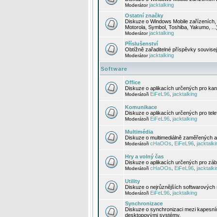
jacktalking
Moderátor
Ostatní značky
Diskuze o Windows Mobile zařízeních, 
Motorola, Symbol, Toshiba, Yakumo, ...
jacktalking
Moderátor
Příslušenství
Obtížně zařaditelné příspěvky souvise
jacktalking
Moderátor
Software
Office
Diskuze o aplikacích určených pro kanc
EiFeL96
jacktalking
Moderátoři
,
Komunikace
Diskuze o aplikacích určených pro tel
EiFeL96
jacktalking
Moderátoři
,
Multimédia
Diskuze o multimediálně zaměřených ap
cHaOOs
EiFeL96
jacktalki
Moderátoři
,
,
Hry a volný čas
Diskuze o aplikacích určených pro zába
cHaOOs
EiFeL96
jacktalki
Moderátoři
,
,
Utility
Diskuze o nejrůznějších softwarových n
EiFeL96
jacktalking
Moderátoři
,
Synchronizace
Diskuze o synchronizaci mezi kapesní
desktopovými systémy.