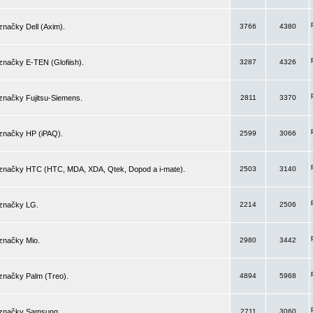
značky Dell (Axim).
3766
4380
značky E-TEN (Glofiish).
3287
4326
značky Fujitsu-Siemens.
2811
3370
 značky HP (iPAQ).
2599
3066
 značky HTC (HTC, MDA, XDA, Qtek, Dopod a i-mate).
2503
3140
 značky LG.
2214
2506
značky Mio.
2980
3442
značky Palm (Treo).
4894
5968
 značky Samsung.
2711
3060