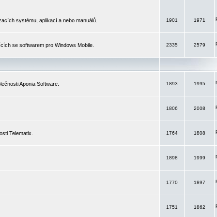
izacích systému, aplikací a nebo manuálů.
1901
1971
ících se softwarem pro Windows Mobile.
2335
2579
ečnosti Aponia Software.
1893
1995
1806
2008
sti Telematix.
1764
1808
1898
1999
1770
1897
1751
1862