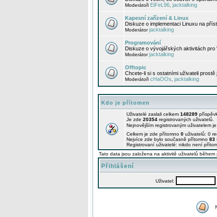
EiFeL96
jacktalking
Moderátoři
,
Kapesní zařízení & Linux
Diskuze o implementaci Linuxu na příst
jacktalking
Moderátor
Programování
Diskuze o vývojářských aktivitách pro
jacktalking
Moderátor
Offtopic
Chcete-li si s ostatními uživateli prostě
cHaOOs
jacktalking
Moderátoři
,
Kdo je přítomen
Uživatelé zaslali celkem
148289
příspěv
Je zde
20354
registrovaných uživatelů.
Nejnovějším registrovaným uživatelem j
Celkem je zde přítomno
0
uživatelů: 0 r
Nejvíce zde bylo současně přítomno
83
Registrovaní uživatelé: nikdo není příto
Tato data jsou založena na aktivitě uživatelů během 
Přihlášení
Uživatel: