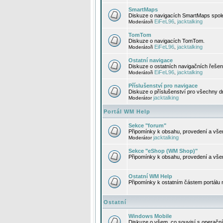
SmartMaps
Diskuze o navigacích SmartMaps spole
EiFeL96
jacktalking
Moderátoři
,
TomTom
Diskuze o navigacích TomTom.
EiFeL96
jacktalking
Moderátoři
,
Ostatní navigace
Diskuze o ostatních navigačních řešen
EiFeL96
jacktalking
Moderátoři
,
Příslušenství pro navigace
Diskuze o příslušenství pro všechny d
jacktalking
Moderátor
Portál WM Help
Sekce "forum"
Připomínky k obsahu, provedení a vše
jacktalking
Moderátor
Sekce "eShop (WM Shop)"
Připomínky k obsahu, provedení a vše
Ostatní WM Help
Připomínky k ostatním částem portálu
Ostatní
Windows Mobile
Diskuze o všem, co souvisí s operačn