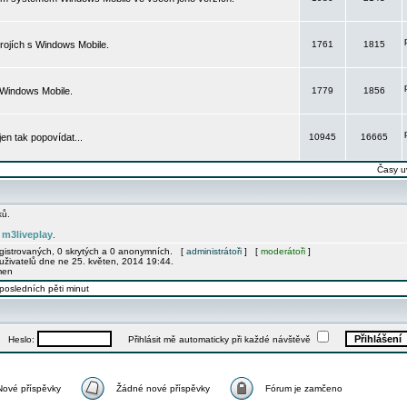
rojích s Windows Mobile.
1761
1815
 Windows Mobile.
1779
1856
 jen tak popovídat...
10945
16665
Časy u
ků.
m3liveplay
e
.
egistrovaných, 0 skrytých a 0 anonymních. [
administrátoři
] [
moderátoři
]
uživatelů dne ne 25. květen, 2014 19:44.
men
posledních pěti minut
Heslo:
Přihlásit mě automaticky při každé návštěvě
Nové příspěvky
Žádné nové příspěvky
Fórum je zamčeno