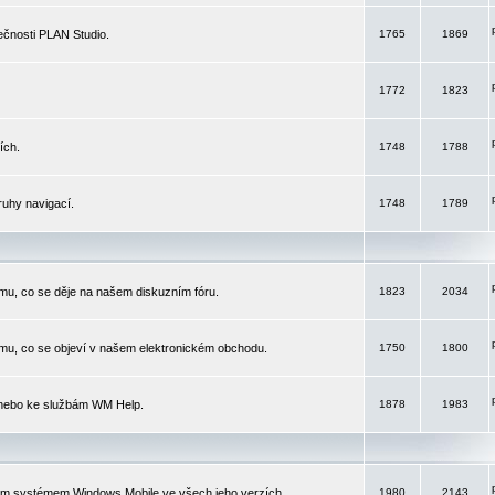
čnosti PLAN Studio.
1765
1869
1772
1823
ích.
1748
1788
ruhy navigací.
1748
1789
mu, co se děje na našem diskuzním fóru.
1823
2034
mu, co se objeví v našem elektronickém obchodu.
1750
1800
 nebo ke službám WM Help.
1878
1983
ím systémem Windows Mobile ve všech jeho verzích.
1980
2143