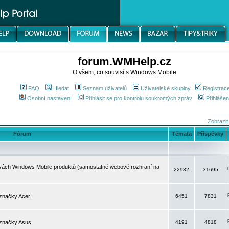
forum.WMHelp.cz
O všem, co souvisí s Windows Mobile
FAQ
Hledat
Seznam uživatelů
Uživatelské skupiny
Registrac
Osobní nastavení
Přihlásit se pro kontrolu soukromých zpráv
Přihlášen
Zobrazit
Fórum
Témata
Příspěvky
avách Windows Mobile produktů (samostatné webové rozhraní na
22932
31695
značky Acer.
6451
7831
 značky Asus.
4191
4818