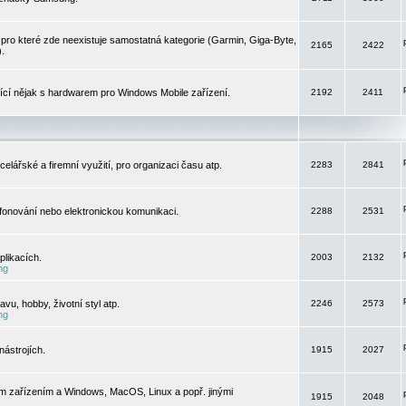
pro které zde neexistuje samostatná kategorie (Garmin, Giga-Byte,
2165
2422
).
jící nějak s hardwarem pro Windows Mobile zařízení.
2192
2411
elářské a firemní využití, pro organizaci času atp.
2283
2841
efonování nebo elektronickou komunikaci.
2288
2531
likacích.
2003
2132
ng
vu, hobby, životní styl atp.
2246
2573
ng
ástrojích.
1915
2027
m zařízením a Windows, MacOS, Linux a popř. jinými
1915
2048