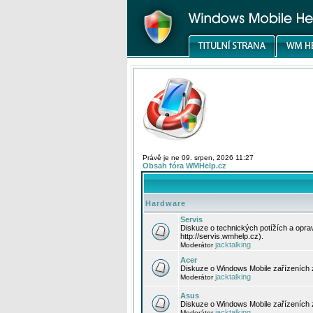
Právě je ne 09. srpen, 2026 11:27
Obsah fóra WMHelp.cz
Hardware
Servis
Diskuze o technických potížích a opr
http://servis.wmhelp.cz).
jacktalking
Moderátor
Acer
Diskuze o Windows Mobile zařízeních 
jacktalking
Moderátor
Asus
Diskuze o Windows Mobile zařízeních
jacktalking
Moderátor