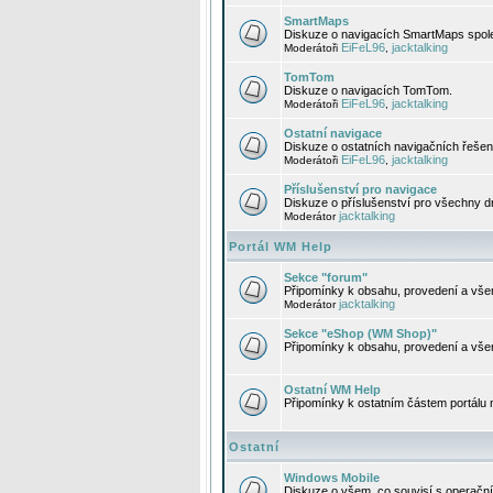
SmartMaps
Diskuze o navigacích SmartMaps spole
EiFeL96
jacktalking
Moderátoři
,
TomTom
Diskuze o navigacích TomTom.
EiFeL96
jacktalking
Moderátoři
,
Ostatní navigace
Diskuze o ostatních navigačních řešen
EiFeL96
jacktalking
Moderátoři
,
Příslušenství pro navigace
Diskuze o příslušenství pro všechny d
jacktalking
Moderátor
Portál WM Help
Sekce "forum"
Připomínky k obsahu, provedení a vše
jacktalking
Moderátor
Sekce "eShop (WM Shop)"
Připomínky k obsahu, provedení a vše
Ostatní WM Help
Připomínky k ostatním částem portálu
Ostatní
Windows Mobile
Diskuze o všem, co souvisí s operačn