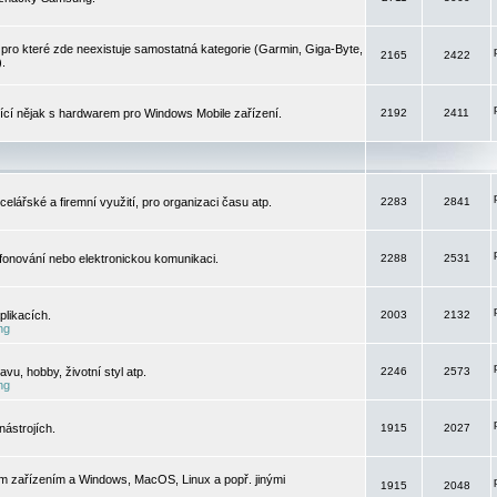
pro které zde neexistuje samostatná kategorie (Garmin, Giga-Byte,
2165
2422
).
jící nějak s hardwarem pro Windows Mobile zařízení.
2192
2411
elářské a firemní využití, pro organizaci času atp.
2283
2841
efonování nebo elektronickou komunikaci.
2288
2531
likacích.
2003
2132
ng
vu, hobby, životní styl atp.
2246
2573
ng
ástrojích.
1915
2027
m zařízením a Windows, MacOS, Linux a popř. jinými
1915
2048