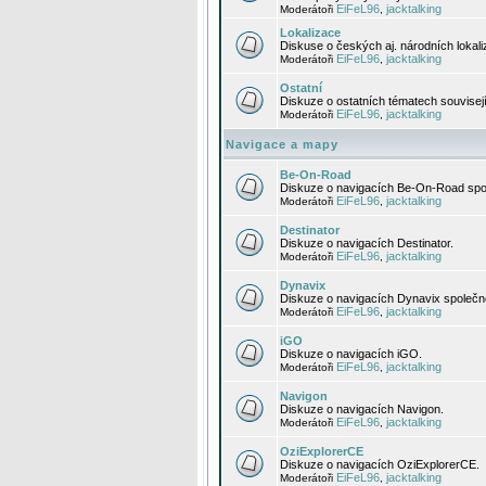
EiFeL96
jacktalking
Moderátoři
,
Lokalizace
Diskuse o českých aj. národních lokal
EiFeL96
jacktalking
Moderátoři
,
Ostatní
Diskuze o ostatních tématech souvisej
EiFeL96
jacktalking
Moderátoři
,
Navigace a mapy
Be-On-Road
Diskuze o navigacích Be-On-Road spol
EiFeL96
jacktalking
Moderátoři
,
Destinator
Diskuze o navigacích Destinator.
EiFeL96
jacktalking
Moderátoři
,
Dynavix
Diskuze o navigacích Dynavix společno
EiFeL96
jacktalking
Moderátoři
,
iGO
Diskuze o navigacích iGO.
EiFeL96
jacktalking
Moderátoři
,
Navigon
Diskuze o navigacích Navigon.
EiFeL96
jacktalking
Moderátoři
,
OziExplorerCE
Diskuze o navigacích OziExplorerCE.
EiFeL96
jacktalking
Moderátoři
,