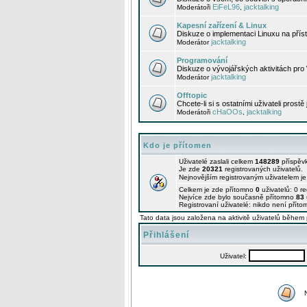
EiFeL96
jacktalking
Moderátoři
,
Kapesní zařízení & Linux
Diskuze o implementaci Linuxu na příst
jacktalking
Moderátor
Programování
Diskuze o vývojářských aktivitách pro
jacktalking
Moderátor
Offtopic
Chcete-li si s ostatními uživateli prostě
cHaOOs
jacktalking
Moderátoři
,
Kdo je přítomen
Uživatelé zaslali celkem
148289
příspěv
Je zde
20321
registrovaných uživatelů.
Nejnovějším registrovaným uživatelem j
Celkem je zde přítomno
0
uživatelů: 0 r
Nejvíce zde bylo současně přítomno
83
Registrovaní uživatelé: nikdo není příto
Tato data jsou založena na aktivitě uživatelů během 
Přihlášení
Uživatel: