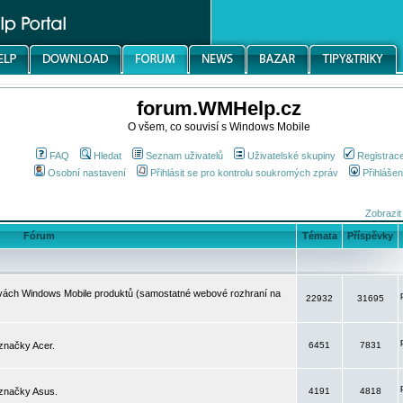
forum.WMHelp.cz
O všem, co souvisí s Windows Mobile
FAQ
Hledat
Seznam uživatelů
Uživatelské skupiny
Registrac
Osobní nastavení
Přihlásit se pro kontrolu soukromých zpráv
Přihlášen
Zobrazit
Fórum
Témata
Příspěvky
avách Windows Mobile produktů (samostatné webové rozhraní na
22932
31695
značky Acer.
6451
7831
 značky Asus.
4191
4818