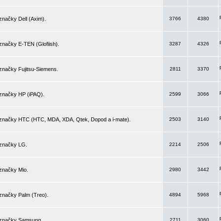
značky Dell (Axim).
3766
4380
značky E-TEN (Glofiish).
3287
4326
značky Fujitsu-Siemens.
2811
3370
 značky HP (iPAQ).
2599
3066
 značky HTC (HTC, MDA, XDA, Qtek, Dopod a i-mate).
2503
3140
 značky LG.
2214
2506
značky Mio.
2980
3442
značky Palm (Treo).
4894
5968
 značky Samsung.
2711
3060