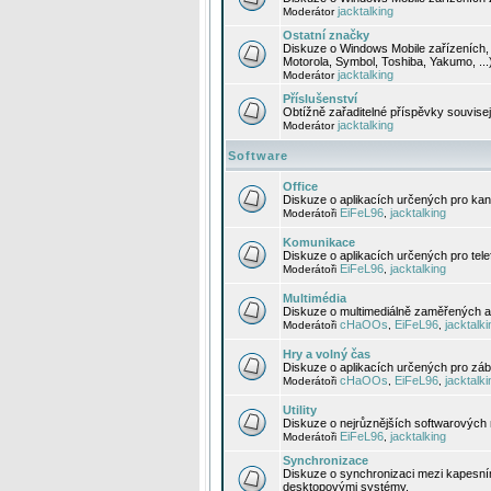
jacktalking
Moderátor
Ostatní značky
Diskuze o Windows Mobile zařízeních, 
Motorola, Symbol, Toshiba, Yakumo, ...
jacktalking
Moderátor
Příslušenství
Obtížně zařaditelné příspěvky souvise
jacktalking
Moderátor
Software
Office
Diskuze o aplikacích určených pro kanc
EiFeL96
jacktalking
Moderátoři
,
Komunikace
Diskuze o aplikacích určených pro tel
EiFeL96
jacktalking
Moderátoři
,
Multimédia
Diskuze o multimediálně zaměřených ap
cHaOOs
EiFeL96
jacktalki
Moderátoři
,
,
Hry a volný čas
Diskuze o aplikacích určených pro zába
cHaOOs
EiFeL96
jacktalki
Moderátoři
,
,
Utility
Diskuze o nejrůznějších softwarových n
EiFeL96
jacktalking
Moderátoři
,
Synchronizace
Diskuze o synchronizaci mezi kapesní
desktopovými systémy.