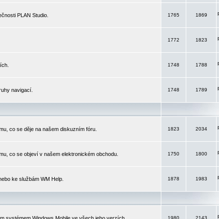
čnosti PLAN Studio.
1765
1869
1772
1823
ích.
1748
1788
ruhy navigací.
1748
1789
mu, co se děje na našem diskuzním fóru.
1823
2034
mu, co se objeví v našem elektronickém obchodu.
1750
1800
 nebo ke službám WM Help.
1878
1983
ím systémem Windows Mobile ve všech jeho verzích.
1980
2143