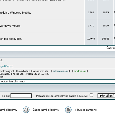
rojích s Windows Mobile.
1761
1815
 Windows Mobile.
1779
1856
 jen tak popovídat...
10945
16665
Časy u
ků.
go88voto
e
.
egistrovaných, 0 skrytých a 0 anonymních. [
administrátoři
] [
moderátoři
]
uživatelů dne ne 25. květen, 2014 19:44.
men
posledních pěti minut
Heslo:
Přihlásit mě automaticky při každé návštěvě
Nové příspěvky
Žádné nové příspěvky
Fórum je zamčeno