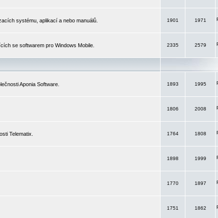
izacích systému, aplikací a nebo manuálů.
1901
1971
ících se softwarem pro Windows Mobile.
2335
2579
ečnosti Aponia Software.
1893
1995
1806
2008
sti Telematix.
1764
1808
1898
1999
1770
1897
1751
1862