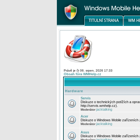
Právě je čt 06. srpen, 2026 17:33
Obsah fóra WMHelp.cz
Hardware
Servis
Diskuze o technických potížích a opr
http://servis.wmhelp.cz).
jacktalking
Moderátor
Acer
Diskuze o Windows Mobile zařízeních 
jacktalking
Moderátor
Asus
Diskuze o Windows Mobile zařízeních
jacktalking
Moderátor