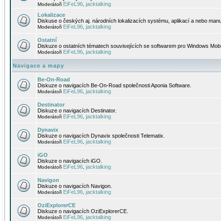
EiFeL96
jacktalking
Moderátoři
,
Lokalizace
Diskuse o českých aj. národních lokalizacích systému, aplikací a nebo manu
EiFeL96
jacktalking
Moderátoři
,
Ostatní
Diskuze o ostatních tématech souvisejících se softwarem pro Windows Mobi
EiFeL96
jacktalking
Moderátoři
,
Navigace a mapy
Be-On-Road
Diskuze o navigacích Be-On-Road společnosti Aponia Software.
EiFeL96
jacktalking
Moderátoři
,
Destinator
Diskuze o navigacích Destinator.
EiFeL96
jacktalking
Moderátoři
,
Dynavix
Diskuze o navigacích Dynavix společnosti Telematix.
EiFeL96
jacktalking
Moderátoři
,
iGO
Diskuze o navigacích iGO.
EiFeL96
jacktalking
Moderátoři
,
Navigon
Diskuze o navigacích Navigon.
EiFeL96
jacktalking
Moderátoři
,
OziExplorerCE
Diskuze o navigacích OziExplorerCE.
EiFeL96
jacktalking
Moderátoři
,