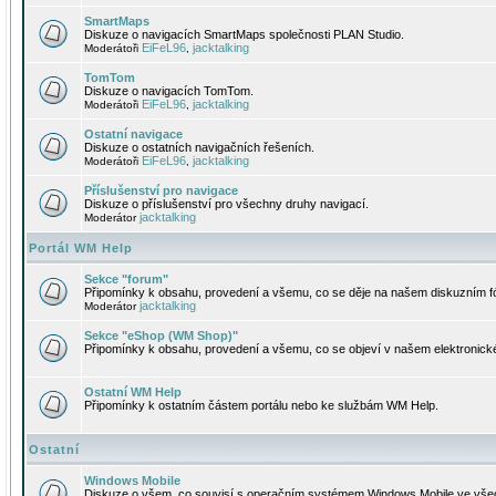
SmartMaps
Diskuze o navigacích SmartMaps společnosti PLAN Studio.
EiFeL96
jacktalking
Moderátoři
,
TomTom
Diskuze o navigacích TomTom.
EiFeL96
jacktalking
Moderátoři
,
Ostatní navigace
Diskuze o ostatních navigačních řešeních.
EiFeL96
jacktalking
Moderátoři
,
Příslušenství pro navigace
Diskuze o příslušenství pro všechny druhy navigací.
jacktalking
Moderátor
Portál WM Help
Sekce "forum"
Připomínky k obsahu, provedení a všemu, co se děje na našem diskuzním f
jacktalking
Moderátor
Sekce "eShop (WM Shop)"
Připomínky k obsahu, provedení a všemu, co se objeví v našem elektronic
Ostatní WM Help
Připomínky k ostatním částem portálu nebo ke službám WM Help.
Ostatní
Windows Mobile
Diskuze o všem, co souvisí s operačním systémem Windows Mobile ve všec