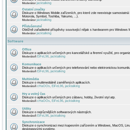
jacktalking
Moderátor
Ostatní značky
Diskuze o Windows Mobile zařízeních, pro které zde neexistuje samostatná 
Motorola, Symbol, Toshiba, Yakumo, ...).
jacktalking
Moderátor
Příslušenství
Obtížně zařaditelné příspěvky související nějak s hardwarem pro Windows M
jacktalking
Moderátor
Software
Office
Diskuze o aplikacích určených pro kancelářské a firemní využití, pro organiz
EiFeL96
jacktalking
Moderátoři
,
Komunikace
Diskuze o aplikacích určených pro telefonování nebo elektronickou komunika
EiFeL96
jacktalking
Moderátoři
,
Multimédia
Diskuze o multimediálně zaměřených aplikacích.
cHaOOs
EiFeL96
jacktalking
Moderátoři
,
,
Hry a volný čas
Diskuze o aplikacích určených pro zábavu, hobby, životní styl atp.
cHaOOs
EiFeL96
jacktalking
Moderátoři
,
,
Utility
Diskuze o nejrůznějších softwarových nástrojích.
EiFeL96
jacktalking
Moderátoři
,
Synchronizace
Diskuze o synchronizaci mezi kapesním zařízením a Windows, MacOS, Linux
desktopovými systémy.