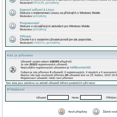
EiFeL96
jacktalking
Moderátoři
,
Kapesní zařízení & Linux
Diskuze o implementaci Linuxu na přístrojích s Windows Mobile.
jacktalking
Moderátor
Programování
Diskuze o vývojářských aktivitách pro Windows Mobile.
jacktalking
Moderátor
Offtopic
Chcete-li si s ostatními uživateli prostě jen tak popovídat...
cHaOOs
jacktalking
Moderátoři
,
Kdo je přítomen
Uživatelé zaslali celkem
148289
příspěvků.
Je zde
20323
registrovaných uživatelů.
hb88contact02
Nejnovějším registrovaným uživatelem je
.
Celkem je zde přítomno
0
uživatelů: 0 registrovaných, 0 skrytých a 0 anonymní
Nejvíce zde bylo současně přítomno
83
uživatelů dne ne 25. květen, 2014 19:4
Registrovaní uživatelé: nikdo není přítomen
Tato data jsou založena na aktivitě uživatelů během posledních pěti minut
Přihlášení
Uživatel:
Heslo:
Přihlásit m
Nové příspěvky
Žádné nové