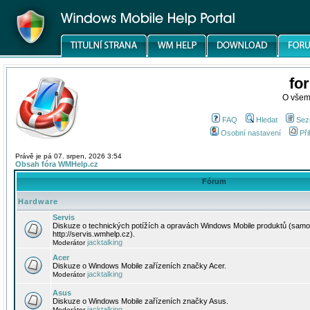
fo
O všem
FAQ
Hledat
Sez
Osobní nastavení
Při
Právě je pá 07. srpen, 2026 3:54
Obsah fóra WMHelp.cz
Fórum
Hardware
Servis
Diskuze o technických potížích a opravách Windows Mobile produktů (samo
http://servis.wmhelp.cz).
jacktalking
Moderátor
Acer
Diskuze o Windows Mobile zařízeních značky Acer.
jacktalking
Moderátor
Asus
Diskuze o Windows Mobile zařízeních značky Asus.
jacktalking
Moderátor