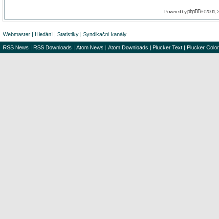
phpBB
Powered by
© 2001, 
Webmaster
|
Hledání
|
Statistiky
|
Syndikační kanály
RSS News
|
RSS Downloads
|
Atom News
|
Atom Downloads
|
Plucker Text
|
Plucker Color