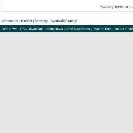
phpBB
Powered by
© 2001, 
Webmaster
|
Hledání
|
Statistiky
|
Syndikační kanály
RSS News
|
RSS Downloads
|
Atom News
|
Atom Downloads
|
Plucker Text
|
Plucker Color