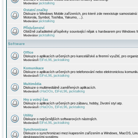
jacktalking
Moderátor
Ostatní značky
Diskuze o Windows Mobile zařízeních, pro které zde neexistuje samostatná 
Motorola, Symbol, Toshiba, Yakumo, ...).
jacktalking
Moderátor
Příslušenství
Obtížně zařaditelné příspěvky související nějak s hardwarem pro Windows M
jacktalking
Moderátor
Software
Office
Diskuze o aplikacích určených pro kancelářské a firemní využití, pro organiz
EiFeL96
jacktalking
Moderátoři
,
Komunikace
Diskuze o aplikacích určených pro telefonování nebo elektronickou komunika
EiFeL96
jacktalking
Moderátoři
,
Multimédia
Diskuze o multimediálně zaměřených aplikacích.
cHaOOs
EiFeL96
jacktalking
Moderátoři
,
,
Hry a volný čas
Diskuze o aplikacích určených pro zábavu, hobby, životní styl atp.
cHaOOs
EiFeL96
jacktalking
Moderátoři
,
,
Utility
Diskuze o nejrůznějších softwarových nástrojích.
EiFeL96
jacktalking
Moderátoři
,
Synchronizace
Diskuze o synchronizaci mezi kapesním zařízením a Windows, MacOS, Linux
desktopovými systémy.