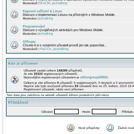
EiFeL96
jacktalking
Moderátoři
,
Kapesní zařízení & Linux
Diskuze o implementaci Linuxu na přístrojích s Windows Mobile.
jacktalking
Moderátor
Programování
Diskuze o vývojářských aktivitách pro Windows Mobile.
jacktalking
Moderátor
Offtopic
Chcete-li si s ostatními uživateli prostě jen tak popovídat...
cHaOOs
jacktalking
Moderátoři
,
Kdo je přítomen
Uživatelé zaslali celkem
148289
příspěvků.
Je zde
20322
registrovaných uživatelů.
okfungroup50501
Nejnovějším registrovaným uživatelem je
.
Celkem je zde přítomno
0
uživatelů: 0 registrovaných, 0 skrytých a 0 anonymní
Nejvíce zde bylo současně přítomno
83
uživatelů dne ne 25. květen, 2014 19:4
Registrovaní uživatelé: nikdo není přítomen
Tato data jsou založena na aktivitě uživatelů během posledních pěti minut
Přihlášení
Uživatel:
Heslo:
Přihlásit m
Nové příspěvky
Žádné nové