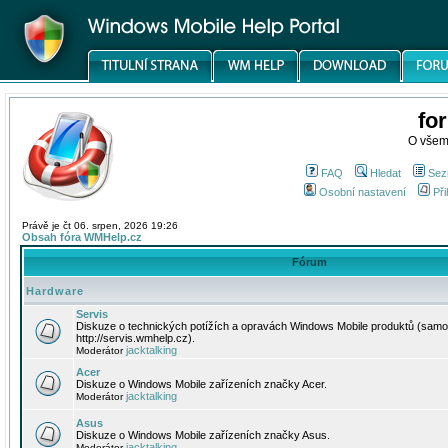
fo
O všem
FAQ
Hledat
Sez
Osobní nastavení
Při
Právě je čt 06. srpen, 2026 19:26
Obsah fóra WMHelp.cz
Fórum
Hardware
Servis
Diskuze o technických potížích a opravách Windows Mobile produktů (samo
http://servis.wmhelp.cz).
jacktalking
Moderátor
Acer
Diskuze o Windows Mobile zařízeních značky Acer.
jacktalking
Moderátor
Asus
Diskuze o Windows Mobile zařízeních značky Asus.
jacktalking
Moderátor