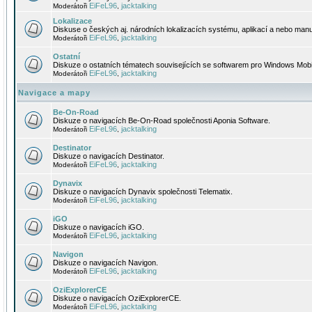
EiFeL96
jacktalking
Moderátoři
,
Lokalizace
Diskuse o českých aj. národních lokalizacích systému, aplikací a nebo manu
EiFeL96
jacktalking
Moderátoři
,
Ostatní
Diskuze o ostatních tématech souvisejících se softwarem pro Windows Mobi
EiFeL96
jacktalking
Moderátoři
,
Navigace a mapy
Be-On-Road
Diskuze o navigacích Be-On-Road společnosti Aponia Software.
EiFeL96
jacktalking
Moderátoři
,
Destinator
Diskuze o navigacích Destinator.
EiFeL96
jacktalking
Moderátoři
,
Dynavix
Diskuze o navigacích Dynavix společnosti Telematix.
EiFeL96
jacktalking
Moderátoři
,
iGO
Diskuze o navigacích iGO.
EiFeL96
jacktalking
Moderátoři
,
Navigon
Diskuze o navigacích Navigon.
EiFeL96
jacktalking
Moderátoři
,
OziExplorerCE
Diskuze o navigacích OziExplorerCE.
EiFeL96
jacktalking
Moderátoři
,