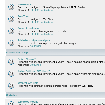
SmartMaps
Diskuze o navigacích SmartMaps společnosti PLAN Studio.
EiFeL96
jacktalking
Moderátoři
,
TomTom
Diskuze o navigacích TomTom.
EiFeL96
jacktalking
Moderátoři
,
Ostatní navigace
Diskuze o ostatních navigačních řešeních.
EiFeL96
jacktalking
Moderátoři
,
Příslušenství pro navigace
Diskuze o příslušenství pro všechny druhy navigací.
jacktalking
Moderátor
Portál WM Help
Sekce "forum"
Připomínky k obsahu, provedení a všemu, co se děje na našem diskuzním f
jacktalking
Moderátor
Sekce "eShop (WM Shop)"
Připomínky k obsahu, provedení a všemu, co se objeví v našem elektronic
Ostatní WM Help
Připomínky k ostatním částem portálu nebo ke službám WM Help.
Ostatní
Windows Mobile
Diskuze o všem, co souvisí s operačním systémem Windows Mobile ve všec