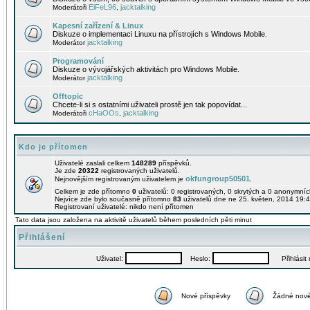
EiFeL96
jacktalking
Moderátoři
,
Kapesní zařízení & Linux
Diskuze o implementaci Linuxu na přístrojích s Windows Mobile.
jacktalking
Moderátor
Programování
Diskuze o vývojářských aktivitách pro Windows Mobile.
jacktalking
Moderátor
Offtopic
Chcete-li si s ostatními uživateli prostě jen tak popovídat...
cHaOOs
jacktalking
Moderátoři
,
Kdo je přítomen
Uživatelé zaslali celkem
148289
příspěvků.
Je zde
20322
registrovaných uživatelů.
okfungroup50501
Nejnovějším registrovaným uživatelem je
.
Celkem je zde přítomno
0
uživatelů: 0 registrovaných, 0 skrytých a 0 anonymní
Nejvíce zde bylo současně přítomno
83
uživatelů dne ne 25. květen, 2014 19:4
Registrovaní uživatelé: nikdo není přítomen
Tato data jsou založena na aktivitě uživatelů během posledních pěti minut
Přihlášení
Uživatel:
Heslo:
Přihlásit m
Nové příspěvky
Žádné nové