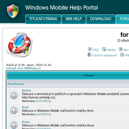
fo
O všem
FAQ
Hledat
Sez
Osobní nastavení
Při
Právě je čt 06. srpen, 2026 21:43
Obsah fóra WMHelp.cz
Fórum
Hardware
Servis
Diskuze o technických potížích a opravách Windows Mobile produktů (samo
http://servis.wmhelp.cz).
jacktalking
Moderátor
Acer
Diskuze o Windows Mobile zařízeních značky Acer.
jacktalking
Moderátor
Asus
Diskuze o Windows Mobile zařízeních značky Asus.
jacktalking
Moderátor