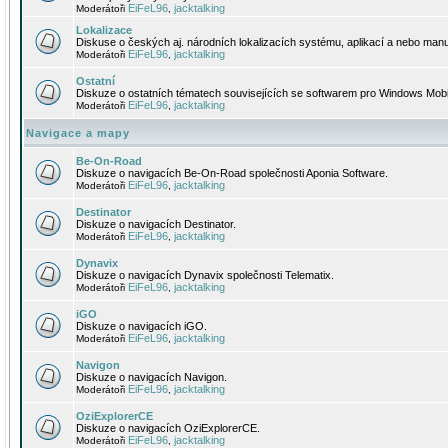
EiFeL96
jacktalking
Moderátoři
,
Lokalizace
Diskuse o českých aj. národních lokalizacích systému, aplikací a nebo manu
EiFeL96
jacktalking
Moderátoři
,
Ostatní
Diskuze o ostatních tématech souvisejících se softwarem pro Windows Mobi
EiFeL96
jacktalking
Moderátoři
,
Navigace a mapy
Be-On-Road
Diskuze o navigacích Be-On-Road společnosti Aponia Software.
EiFeL96
jacktalking
Moderátoři
,
Destinator
Diskuze o navigacích Destinator.
EiFeL96
jacktalking
Moderátoři
,
Dynavix
Diskuze o navigacích Dynavix společnosti Telematix.
EiFeL96
jacktalking
Moderátoři
,
iGO
Diskuze o navigacích iGO.
EiFeL96
jacktalking
Moderátoři
,
Navigon
Diskuze o navigacích Navigon.
EiFeL96
jacktalking
Moderátoři
,
OziExplorerCE
Diskuze o navigacích OziExplorerCE.
EiFeL96
jacktalking
Moderátoři
,