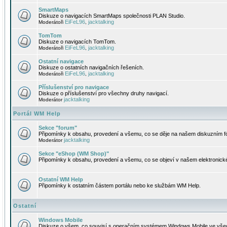
SmartMaps
Diskuze o navigacích SmartMaps společnosti PLAN Studio.
EiFeL96
jacktalking
Moderátoři
,
TomTom
Diskuze o navigacích TomTom.
EiFeL96
jacktalking
Moderátoři
,
Ostatní navigace
Diskuze o ostatních navigačních řešeních.
EiFeL96
jacktalking
Moderátoři
,
Příslušenství pro navigace
Diskuze o příslušenství pro všechny druhy navigací.
jacktalking
Moderátor
Portál WM Help
Sekce "forum"
Připomínky k obsahu, provedení a všemu, co se děje na našem diskuzním f
jacktalking
Moderátor
Sekce "eShop (WM Shop)"
Připomínky k obsahu, provedení a všemu, co se objeví v našem elektronic
Ostatní WM Help
Připomínky k ostatním částem portálu nebo ke službám WM Help.
Ostatní
Windows Mobile
Diskuze o všem, co souvisí s operačním systémem Windows Mobile ve všec