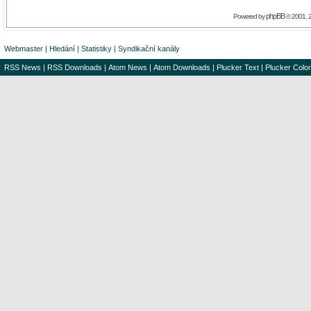
phpBB
Powered by
© 2001, 
Webmaster
|
Hledání
|
Statistiky
|
Syndikační kanály
RSS News
|
RSS Downloads
|
Atom News
|
Atom Downloads
|
Plucker Text
|
Plucker Color