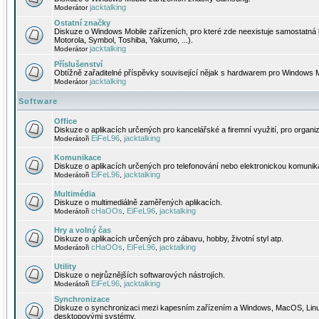
jacktalking
Moderátor
Ostatní značky
Diskuze o Windows Mobile zařízeních, pro které zde neexistuje samostatná 
Motorola, Symbol, Toshiba, Yakumo, ...).
jacktalking
Moderátor
Příslušenství
Obtížně zařaditelné příspěvky související nějak s hardwarem pro Windows M
jacktalking
Moderátor
Software
Office
Diskuze o aplikacích určených pro kancelářské a firemní využití, pro organiz
EiFeL96
jacktalking
Moderátoři
,
Komunikace
Diskuze o aplikacích určených pro telefonování nebo elektronickou komunika
EiFeL96
jacktalking
Moderátoři
,
Multimédia
Diskuze o multimediálně zaměřených aplikacích.
cHaOOs
EiFeL96
jacktalking
Moderátoři
,
,
Hry a volný čas
Diskuze o aplikacích určených pro zábavu, hobby, životní styl atp.
cHaOOs
EiFeL96
jacktalking
Moderátoři
,
,
Utility
Diskuze o nejrůznějších softwarových nástrojích.
EiFeL96
jacktalking
Moderátoři
,
Synchronizace
Diskuze o synchronizaci mezi kapesním zařízením a Windows, MacOS, Linux
desktopovými systémy.