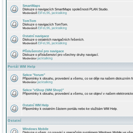
SmartMaps
Diskuze o navigacích SmartMaps společnosti PLAN Studio.
EiFeL96
jacktalking
Moderátoři
,
TomTom
Diskuze o navigacích TomTom.
EiFeL96
jacktalking
Moderátoři
,
Ostatní navigace
Diskuze o ostatních navigačních řešeních.
EiFeL96
jacktalking
Moderátoři
,
Příslušenství pro navigace
Diskuze o příslušenství pro všechny druhy navigací.
jacktalking
Moderátor
Portál WM Help
Sekce "forum"
Připomínky k obsahu, provedení a všemu, co se děje na našem diskuzním f
jacktalking
Moderátor
Sekce "eShop (WM Shop)"
Připomínky k obsahu, provedení a všemu, co se objeví v našem elektronic
Ostatní WM Help
Připomínky k ostatním částem portálu nebo ke službám WM Help.
Ostatní
Windows Mobile
Diskuze o všem, co souvisí s operačním systémem Windows Mobile ve všec