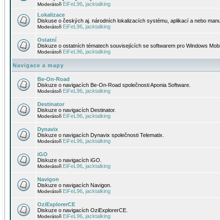
EiFeL96
jacktalking
Moderátoři
,
Lokalizace
Diskuse o českých aj. národních lokalizacích systému, aplikací a nebo manu
EiFeL96
jacktalking
Moderátoři
,
Ostatní
Diskuze o ostatních tématech souvisejících se softwarem pro Windows Mobi
EiFeL96
jacktalking
Moderátoři
,
Navigace a mapy
Be-On-Road
Diskuze o navigacích Be-On-Road společnosti Aponia Software.
EiFeL96
jacktalking
Moderátoři
,
Destinator
Diskuze o navigacích Destinator.
EiFeL96
jacktalking
Moderátoři
,
Dynavix
Diskuze o navigacích Dynavix společnosti Telematix.
EiFeL96
jacktalking
Moderátoři
,
iGO
Diskuze o navigacích iGO.
EiFeL96
jacktalking
Moderátoři
,
Navigon
Diskuze o navigacích Navigon.
EiFeL96
jacktalking
Moderátoři
,
OziExplorerCE
Diskuze o navigacích OziExplorerCE.
EiFeL96
jacktalking
Moderátoři
,