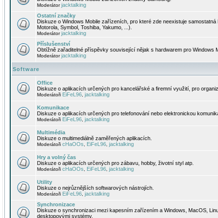
jacktalking
Moderátor
Ostatní značky
Diskuze o Windows Mobile zařízeních, pro které zde neexistuje samostatná 
Motorola, Symbol, Toshiba, Yakumo, ...).
jacktalking
Moderátor
Příslušenství
Obtížně zařaditelné příspěvky související nějak s hardwarem pro Windows M
jacktalking
Moderátor
Software
Office
Diskuze o aplikacích určených pro kancelářské a firemní využití, pro organiz
EiFeL96
jacktalking
Moderátoři
,
Komunikace
Diskuze o aplikacích určených pro telefonování nebo elektronickou komunika
EiFeL96
jacktalking
Moderátoři
,
Multimédia
Diskuze o multimediálně zaměřených aplikacích.
cHaOOs
EiFeL96
jacktalking
Moderátoři
,
,
Hry a volný čas
Diskuze o aplikacích určených pro zábavu, hobby, životní styl atp.
cHaOOs
EiFeL96
jacktalking
Moderátoři
,
,
Utility
Diskuze o nejrůznějších softwarových nástrojích.
EiFeL96
jacktalking
Moderátoři
,
Synchronizace
Diskuze o synchronizaci mezi kapesním zařízením a Windows, MacOS, Linux
desktopovými systémy.