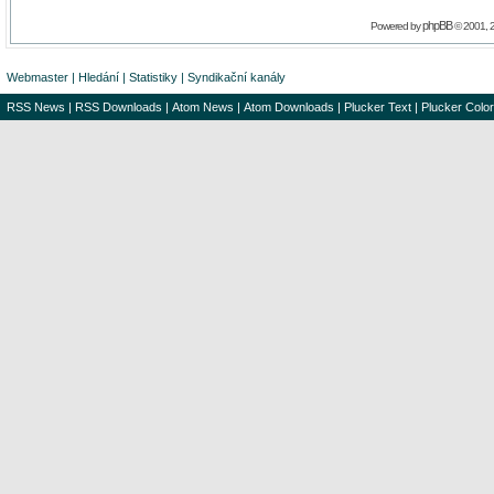
phpBB
Powered by
© 2001, 
Webmaster
|
Hledání
|
Statistiky
|
Syndikační kanály
RSS News
|
RSS Downloads
|
Atom News
|
Atom Downloads
|
Plucker Text
|
Plucker Color