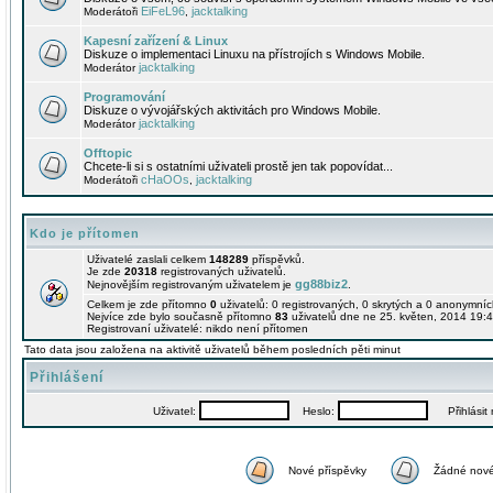
EiFeL96
jacktalking
Moderátoři
,
Kapesní zařízení & Linux
Diskuze o implementaci Linuxu na přístrojích s Windows Mobile.
jacktalking
Moderátor
Programování
Diskuze o vývojářských aktivitách pro Windows Mobile.
jacktalking
Moderátor
Offtopic
Chcete-li si s ostatními uživateli prostě jen tak popovídat...
cHaOOs
jacktalking
Moderátoři
,
Kdo je přítomen
Uživatelé zaslali celkem
148289
příspěvků.
Je zde
20318
registrovaných uživatelů.
gg88biz2
Nejnovějším registrovaným uživatelem je
.
Celkem je zde přítomno
0
uživatelů: 0 registrovaných, 0 skrytých a 0 anonymní
Nejvíce zde bylo současně přítomno
83
uživatelů dne ne 25. květen, 2014 19:4
Registrovaní uživatelé: nikdo není přítomen
Tato data jsou založena na aktivitě uživatelů během posledních pěti minut
Přihlášení
Uživatel:
Heslo:
Přihlásit m
Nové příspěvky
Žádné nové