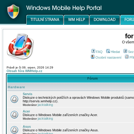
fo
O všem
FAQ
Hledat
Sez
Osobní nastavení
Při
Právě je čt 06. srpen, 2026 14:29
Obsah fóra WMHelp.cz
Fórum
Hardware
Servis
Diskuze o technických potížích a opravách Windows Mobile produktů (samo
http://servis.wmhelp.cz).
jacktalking
Moderátor
Acer
Diskuze o Windows Mobile zařízeních značky Acer.
jacktalking
Moderátor
Asus
Diskuze o Windows Mobile zařízeních značky Asus.
jacktalking
Moderátor