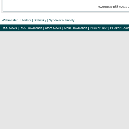
phpBB
Powered by
© 2001, 
Webmaster
|
Hledání
|
Statistiky
|
Syndikační kanály
RSS News
|
RSS Downloads
|
Atom News
|
Atom Downloads
|
Plucker Text
|
Plucker Color