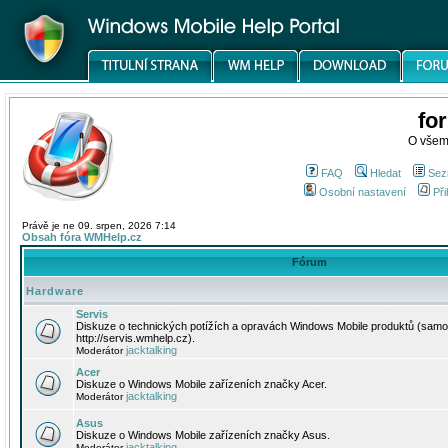
fo
O všem
FAQ
Hledat
Sez
Osobní nastavení
Při
Právě je ne 09. srpen, 2026 7:14
Obsah fóra WMHelp.cz
Fórum
Hardware
Servis
Diskuze o technických potížích a opravách Windows Mobile produktů (samo
http://servis.wmhelp.cz).
jacktalking
Moderátor
Acer
Diskuze o Windows Mobile zařízeních značky Acer.
jacktalking
Moderátor
Asus
Diskuze o Windows Mobile zařízeních značky Asus.
jacktalking
Moderátor