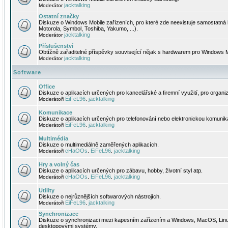
jacktalking
Moderátor
Ostatní značky
Diskuze o Windows Mobile zařízeních, pro které zde neexistuje samostatná 
Motorola, Symbol, Toshiba, Yakumo, ...).
jacktalking
Moderátor
Příslušenství
Obtížně zařaditelné příspěvky související nějak s hardwarem pro Windows M
jacktalking
Moderátor
Software
Office
Diskuze o aplikacích určených pro kancelářské a firemní využití, pro organiz
EiFeL96
jacktalking
Moderátoři
,
Komunikace
Diskuze o aplikacích určených pro telefonování nebo elektronickou komunika
EiFeL96
jacktalking
Moderátoři
,
Multimédia
Diskuze o multimediálně zaměřených aplikacích.
cHaOOs
EiFeL96
jacktalking
Moderátoři
,
,
Hry a volný čas
Diskuze o aplikacích určených pro zábavu, hobby, životní styl atp.
cHaOOs
EiFeL96
jacktalking
Moderátoři
,
,
Utility
Diskuze o nejrůznějších softwarových nástrojích.
EiFeL96
jacktalking
Moderátoři
,
Synchronizace
Diskuze o synchronizaci mezi kapesním zařízením a Windows, MacOS, Linux
desktopovými systémy.