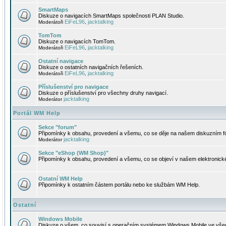
SmartMaps
Diskuze o navigacích SmartMaps společnosti PLAN Studio.
EiFeL96
jacktalking
Moderátoři
,
TomTom
Diskuze o navigacích TomTom.
EiFeL96
jacktalking
Moderátoři
,
Ostatní navigace
Diskuze o ostatních navigačních řešeních.
EiFeL96
jacktalking
Moderátoři
,
Příslušenství pro navigace
Diskuze o příslušenství pro všechny druhy navigací.
jacktalking
Moderátor
Portál WM Help
Sekce "forum"
Připomínky k obsahu, provedení a všemu, co se děje na našem diskuzním f
jacktalking
Moderátor
Sekce "eShop (WM Shop)"
Připomínky k obsahu, provedení a všemu, co se objeví v našem elektronic
Ostatní WM Help
Připomínky k ostatním částem portálu nebo ke službám WM Help.
Ostatní
Windows Mobile
Diskuze o všem, co souvisí s operačním systémem Windows Mobile ve všec