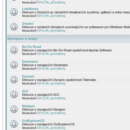
EiFeL96
jacktalking
Moderátoři
,
Lokalizace
Diskuse o českých aj. národních lokalizacích systému, aplikací a nebo manu
EiFeL96
jacktalking
Moderátoři
,
Ostatní
Diskuze o ostatních tématech souvisejících se softwarem pro Windows Mobi
EiFeL96
jacktalking
Moderátoři
,
Navigace a mapy
Be-On-Road
Diskuze o navigacích Be-On-Road společnosti Aponia Software.
EiFeL96
jacktalking
Moderátoři
,
Destinator
Diskuze o navigacích Destinator.
EiFeL96
jacktalking
Moderátoři
,
Dynavix
Diskuze o navigacích Dynavix společnosti Telematix.
EiFeL96
jacktalking
Moderátoři
,
iGO
Diskuze o navigacích iGO.
EiFeL96
jacktalking
Moderátoři
,
Navigon
Diskuze o navigacích Navigon.
EiFeL96
jacktalking
Moderátoři
,
OziExplorerCE
Diskuze o navigacích OziExplorerCE.
EiFeL96
jacktalking
Moderátoři
,