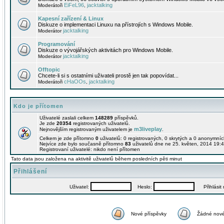
EiFeL96
jacktalking
Moderátoři
,
Kapesní zařízení & Linux
Diskuze o implementaci Linuxu na přístrojích s Windows Mobile.
jacktalking
Moderátor
Programování
Diskuze o vývojářských aktivitách pro Windows Mobile.
jacktalking
Moderátor
Offtopic
Chcete-li si s ostatními uživateli prostě jen tak popovídat...
cHaOOs
jacktalking
Moderátoři
,
Kdo je přítomen
Uživatelé zaslali celkem
148289
příspěvků.
Je zde
20354
registrovaných uživatelů.
m3liveplay
Nejnovějším registrovaným uživatelem je
.
Celkem je zde přítomno
0
uživatelů: 0 registrovaných, 0 skrytých a 0 anonymní
Nejvíce zde bylo současně přítomno
83
uživatelů dne ne 25. květen, 2014 19:4
Registrovaní uživatelé: nikdo není přítomen
Tato data jsou založena na aktivitě uživatelů během posledních pěti minut
Přihlášení
Uživatel:
Heslo:
Přihlásit m
Nové příspěvky
Žádné nové