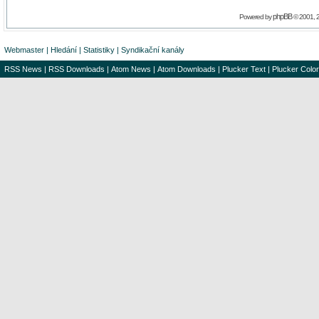
phpBB
Powered by
© 2001, 
Webmaster
|
Hledání
|
Statistiky
|
Syndikační kanály
RSS News
|
RSS Downloads
|
Atom News
|
Atom Downloads
|
Plucker Text
|
Plucker Color