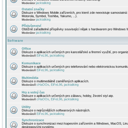
jacktalking
Moderátor
Ostatní značky
Diskuze o Windows Mobile zařízeních, pro které zde neexistuje samostatná 
Motorola, Symbol, Toshiba, Yakumo, ...).
jacktalking
Moderátor
Příslušenství
Obtížně zařaditelné příspěvky související nějak s hardwarem pro Windows M
jacktalking
Moderátor
Software
Office
Diskuze o aplikacích určených pro kancelářské a firemní využití, pro organiz
EiFeL96
jacktalking
Moderátoři
,
Komunikace
Diskuze o aplikacích určených pro telefonování nebo elektronickou komunika
EiFeL96
jacktalking
Moderátoři
,
Multimédia
Diskuze o multimediálně zaměřených aplikacích.
cHaOOs
EiFeL96
jacktalking
Moderátoři
,
,
Hry a volný čas
Diskuze o aplikacích určených pro zábavu, hobby, životní styl atp.
cHaOOs
EiFeL96
jacktalking
Moderátoři
,
,
Utility
Diskuze o nejrůznějších softwarových nástrojích.
EiFeL96
jacktalking
Moderátoři
,
Synchronizace
Diskuze o synchronizaci mezi kapesním zařízením a Windows, MacOS, Linux
desktopovými systémy.