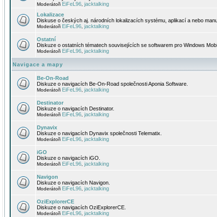
EiFeL96
jacktalking
Moderátoři
,
Lokalizace
Diskuse o českých aj. národních lokalizacích systému, aplikací a nebo manu
EiFeL96
jacktalking
Moderátoři
,
Ostatní
Diskuze o ostatních tématech souvisejících se softwarem pro Windows Mobi
EiFeL96
jacktalking
Moderátoři
,
Navigace a mapy
Be-On-Road
Diskuze o navigacích Be-On-Road společnosti Aponia Software.
EiFeL96
jacktalking
Moderátoři
,
Destinator
Diskuze o navigacích Destinator.
EiFeL96
jacktalking
Moderátoři
,
Dynavix
Diskuze o navigacích Dynavix společnosti Telematix.
EiFeL96
jacktalking
Moderátoři
,
iGO
Diskuze o navigacích iGO.
EiFeL96
jacktalking
Moderátoři
,
Navigon
Diskuze o navigacích Navigon.
EiFeL96
jacktalking
Moderátoři
,
OziExplorerCE
Diskuze o navigacích OziExplorerCE.
EiFeL96
jacktalking
Moderátoři
,