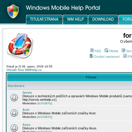
fo
O všem
FAQ
Hledat
Sez
Osobní nastavení
Při
Právě je čt 06. srpen, 2026 16:55
Obsah fóra WMHelp.cz
Fórum
Hardware
Servis
Diskuze o technických potížích a opravách Windows Mobile produktů (samo
http://servis.wmhelp.cz).
jacktalking
Moderátor
Acer
Diskuze o Windows Mobile zařízeních značky Acer.
jacktalking
Moderátor
Asus
Diskuze o Windows Mobile zařízeních značky Asus.
jacktalking
Moderátor