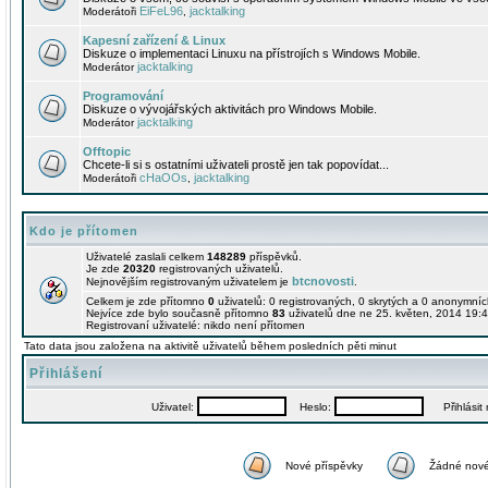
EiFeL96
jacktalking
Moderátoři
,
Kapesní zařízení & Linux
Diskuze o implementaci Linuxu na přístrojích s Windows Mobile.
jacktalking
Moderátor
Programování
Diskuze o vývojářských aktivitách pro Windows Mobile.
jacktalking
Moderátor
Offtopic
Chcete-li si s ostatními uživateli prostě jen tak popovídat...
cHaOOs
jacktalking
Moderátoři
,
Kdo je přítomen
Uživatelé zaslali celkem
148289
příspěvků.
Je zde
20320
registrovaných uživatelů.
btcnovosti
Nejnovějším registrovaným uživatelem je
.
Celkem je zde přítomno
0
uživatelů: 0 registrovaných, 0 skrytých a 0 anonymní
Nejvíce zde bylo současně přítomno
83
uživatelů dne ne 25. květen, 2014 19:4
Registrovaní uživatelé: nikdo není přítomen
Tato data jsou založena na aktivitě uživatelů během posledních pěti minut
Přihlášení
Uživatel:
Heslo:
Přihlásit m
Nové příspěvky
Žádné nové