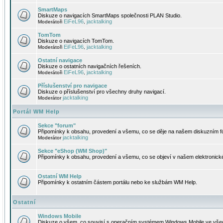
SmartMaps
Diskuze o navigacích SmartMaps společnosti PLAN Studio.
EiFeL96
jacktalking
Moderátoři
,
TomTom
Diskuze o navigacích TomTom.
EiFeL96
jacktalking
Moderátoři
,
Ostatní navigace
Diskuze o ostatních navigačních řešeních.
EiFeL96
jacktalking
Moderátoři
,
Příslušenství pro navigace
Diskuze o příslušenství pro všechny druhy navigací.
jacktalking
Moderátor
Portál WM Help
Sekce "forum"
Připomínky k obsahu, provedení a všemu, co se děje na našem diskuzním f
jacktalking
Moderátor
Sekce "eShop (WM Shop)"
Připomínky k obsahu, provedení a všemu, co se objeví v našem elektronic
Ostatní WM Help
Připomínky k ostatním částem portálu nebo ke službám WM Help.
Ostatní
Windows Mobile
Diskuze o všem, co souvisí s operačním systémem Windows Mobile ve všec