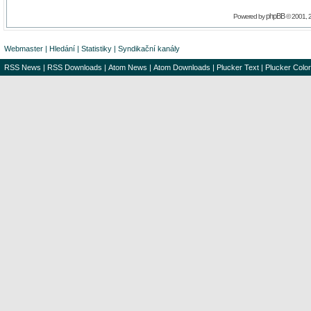
phpBB
Powered by
© 2001, 
Webmaster
|
Hledání
|
Statistiky
|
Syndikační kanály
RSS News
|
RSS Downloads
|
Atom News
|
Atom Downloads
|
Plucker Text
|
Plucker Color