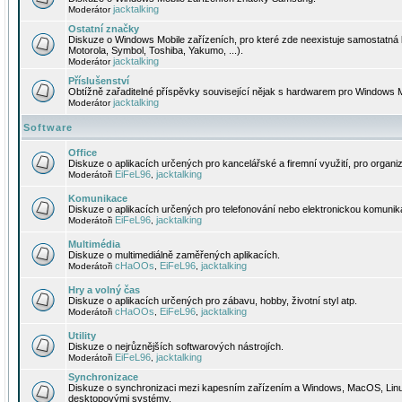
jacktalking
Moderátor
Ostatní značky
Diskuze o Windows Mobile zařízeních, pro které zde neexistuje samostatná 
Motorola, Symbol, Toshiba, Yakumo, ...).
jacktalking
Moderátor
Příslušenství
Obtížně zařaditelné příspěvky související nějak s hardwarem pro Windows M
jacktalking
Moderátor
Software
Office
Diskuze o aplikacích určených pro kancelářské a firemní využití, pro organiz
EiFeL96
jacktalking
Moderátoři
,
Komunikace
Diskuze o aplikacích určených pro telefonování nebo elektronickou komunika
EiFeL96
jacktalking
Moderátoři
,
Multimédia
Diskuze o multimediálně zaměřených aplikacích.
cHaOOs
EiFeL96
jacktalking
Moderátoři
,
,
Hry a volný čas
Diskuze o aplikacích určených pro zábavu, hobby, životní styl atp.
cHaOOs
EiFeL96
jacktalking
Moderátoři
,
,
Utility
Diskuze o nejrůznějších softwarových nástrojích.
EiFeL96
jacktalking
Moderátoři
,
Synchronizace
Diskuze o synchronizaci mezi kapesním zařízením a Windows, MacOS, Linux
desktopovými systémy.