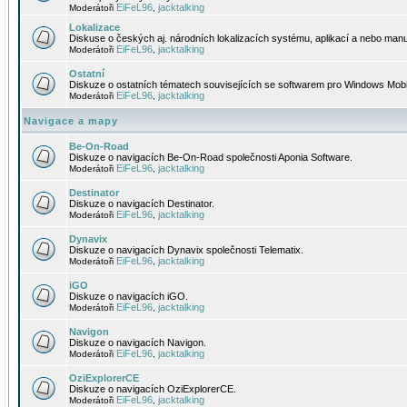
EiFeL96
jacktalking
Moderátoři
,
Lokalizace
Diskuse o českých aj. národních lokalizacích systému, aplikací a nebo manu
EiFeL96
jacktalking
Moderátoři
,
Ostatní
Diskuze o ostatních tématech souvisejících se softwarem pro Windows Mobi
EiFeL96
jacktalking
Moderátoři
,
Navigace a mapy
Be-On-Road
Diskuze o navigacích Be-On-Road společnosti Aponia Software.
EiFeL96
jacktalking
Moderátoři
,
Destinator
Diskuze o navigacích Destinator.
EiFeL96
jacktalking
Moderátoři
,
Dynavix
Diskuze o navigacích Dynavix společnosti Telematix.
EiFeL96
jacktalking
Moderátoři
,
iGO
Diskuze o navigacích iGO.
EiFeL96
jacktalking
Moderátoři
,
Navigon
Diskuze o navigacích Navigon.
EiFeL96
jacktalking
Moderátoři
,
OziExplorerCE
Diskuze o navigacích OziExplorerCE.
EiFeL96
jacktalking
Moderátoři
,