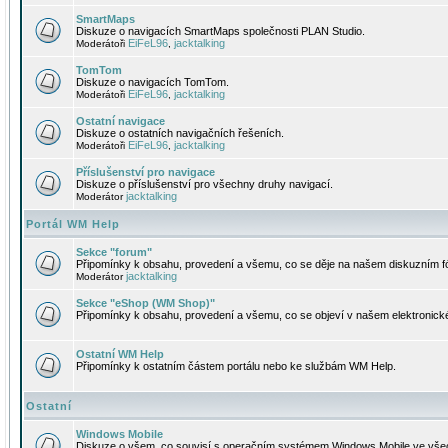
SmartMaps
Diskuze o navigacích SmartMaps společnosti PLAN Studio.
EiFeL96
jacktalking
Moderátoři
,
TomTom
Diskuze o navigacích TomTom.
EiFeL96
jacktalking
Moderátoři
,
Ostatní navigace
Diskuze o ostatních navigačních řešeních.
EiFeL96
jacktalking
Moderátoři
,
Příslušenství pro navigace
Diskuze o příslušenství pro všechny druhy navigací.
jacktalking
Moderátor
Portál WM Help
Sekce "forum"
Připomínky k obsahu, provedení a všemu, co se děje na našem diskuzním f
jacktalking
Moderátor
Sekce "eShop (WM Shop)"
Připomínky k obsahu, provedení a všemu, co se objeví v našem elektronic
Ostatní WM Help
Připomínky k ostatním částem portálu nebo ke službám WM Help.
Ostatní
Windows Mobile
Diskuze o všem, co souvisí s operačním systémem Windows Mobile ve všec