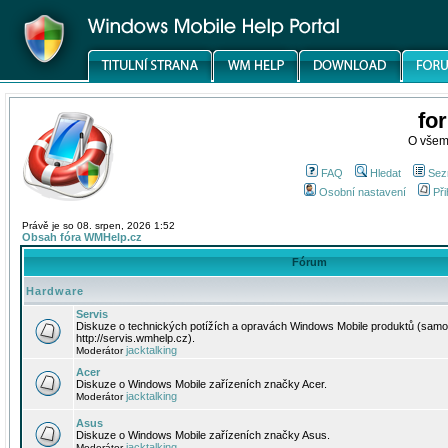
fo
O všem
FAQ
Hledat
Sez
Osobní nastavení
Při
Právě je so 08. srpen, 2026 1:52
Obsah fóra WMHelp.cz
Fórum
Hardware
Servis
Diskuze o technických potížích a opravách Windows Mobile produktů (samo
http://servis.wmhelp.cz).
jacktalking
Moderátor
Acer
Diskuze o Windows Mobile zařízeních značky Acer.
jacktalking
Moderátor
Asus
Diskuze o Windows Mobile zařízeních značky Asus.
jacktalking
Moderátor