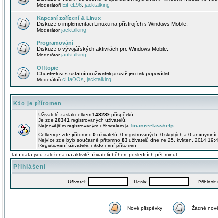
EiFeL96
jacktalking
Moderátoři
,
Kapesní zařízení & Linux
Diskuze o implementaci Linuxu na přístrojích s Windows Mobile.
jacktalking
Moderátor
Programování
Diskuze o vývojářských aktivitách pro Windows Mobile.
jacktalking
Moderátor
Offtopic
Chcete-li si s ostatními uživateli prostě jen tak popovídat...
cHaOOs
jacktalking
Moderátoři
,
Kdo je přítomen
Uživatelé zaslali celkem
148289
příspěvků.
Je zde
20341
registrovaných uživatelů.
financeclasshelp
Nejnovějším registrovaným uživatelem je
.
Celkem je zde přítomno
0
uživatelů: 0 registrovaných, 0 skrytých a 0 anonymní
Nejvíce zde bylo současně přítomno
83
uživatelů dne ne 25. květen, 2014 19:4
Registrovaní uživatelé: nikdo není přítomen
Tato data jsou založena na aktivitě uživatelů během posledních pěti minut
Přihlášení
Uživatel:
Heslo:
Přihlásit m
Nové příspěvky
Žádné nové