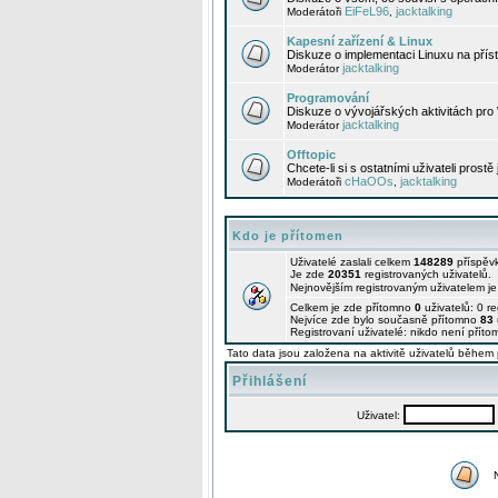
EiFeL96
jacktalking
Moderátoři
,
Kapesní zařízení & Linux
Diskuze o implementaci Linuxu na příst
jacktalking
Moderátor
Programování
Diskuze o vývojářských aktivitách pro
jacktalking
Moderátor
Offtopic
Chcete-li si s ostatními uživateli prostě
cHaOOs
jacktalking
Moderátoři
,
Kdo je přítomen
Uživatelé zaslali celkem
148289
příspěv
Je zde
20351
registrovaných uživatelů.
Nejnovějším registrovaným uživatelem j
Celkem je zde přítomno
0
uživatelů: 0 r
Nejvíce zde bylo současně přítomno
83
Registrovaní uživatelé: nikdo není příto
Tato data jsou založena na aktivitě uživatelů během 
Přihlášení
Uživatel: