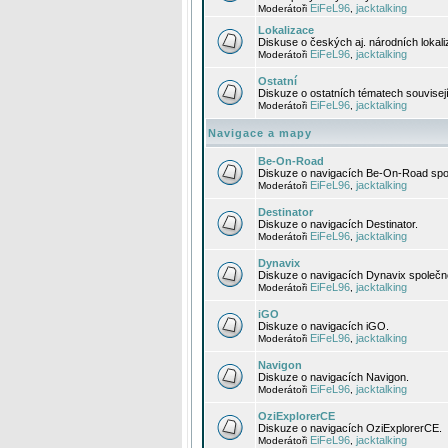
EiFeL96
jacktalking
Moderátoři
,
Lokalizace
Diskuse o českých aj. národních lokal
EiFeL96
jacktalking
Moderátoři
,
Ostatní
Diskuze o ostatních tématech souvisej
EiFeL96
jacktalking
Moderátoři
,
Navigace a mapy
Be-On-Road
Diskuze o navigacích Be-On-Road spol
EiFeL96
jacktalking
Moderátoři
,
Destinator
Diskuze o navigacích Destinator.
EiFeL96
jacktalking
Moderátoři
,
Dynavix
Diskuze o navigacích Dynavix společno
EiFeL96
jacktalking
Moderátoři
,
iGO
Diskuze o navigacích iGO.
EiFeL96
jacktalking
Moderátoři
,
Navigon
Diskuze o navigacích Navigon.
EiFeL96
jacktalking
Moderátoři
,
OziExplorerCE
Diskuze o navigacích OziExplorerCE.
EiFeL96
jacktalking
Moderátoři
,