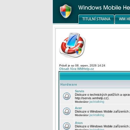
Právě je so 08. srpen, 2026 14:24
Obsah fóra WMHelp.cz
Hardware
Servis
Diskuze o technických potížích a opr
http://servis.wmhelp.cz).
jacktalking
Moderátor
Acer
Diskuze o Windows Mobile zařízeních 
jacktalking
Moderátor
Asus
Diskuze o Windows Mobile zařízeních
jacktalking
Moderátor