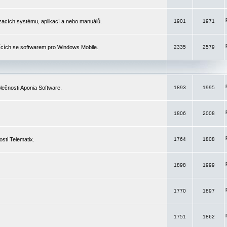
izacích systému, aplikací a nebo manuálů.
1901
1971
ících se softwarem pro Windows Mobile.
2335
2579
ečnosti Aponia Software.
1893
1995
1806
2008
sti Telematix.
1764
1808
1898
1999
1770
1897
1751
1862