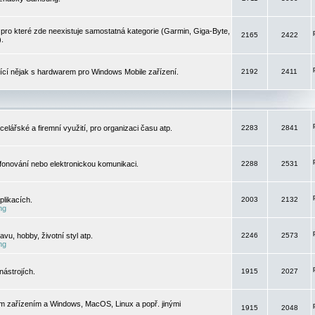
pro které zde neexistuje samostatná kategorie (Garmin, Giga-Byte,
2165
2422
).
jící nějak s hardwarem pro Windows Mobile zařízení.
2192
2411
elářské a firemní využití, pro organizaci času atp.
2283
2841
efonování nebo elektronickou komunikaci.
2288
2531
likacích.
2003
2132
ng
vu, hobby, životní styl atp.
2246
2573
ng
ástrojích.
1915
2027
m zařízením a Windows, MacOS, Linux a popř. jinými
1915
2048