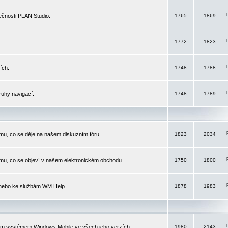
čnosti PLAN Studio.
1765
1869
1772
1823
ích.
1748
1788
ruhy navigací.
1748
1789
mu, co se děje na našem diskuzním fóru.
1823
2034
mu, co se objeví v našem elektronickém obchodu.
1750
1800
 nebo ke službám WM Help.
1878
1983
ím systémem Windows Mobile ve všech jeho verzích.
1980
2143