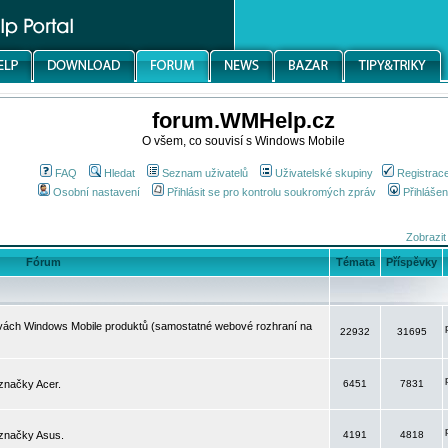
forum.WMHelp.cz
O všem, co souvisí s Windows Mobile
FAQ
Hledat
Seznam uživatelů
Uživatelské skupiny
Registrac
Osobní nastavení
Přihlásit se pro kontrolu soukromých zpráv
Přihlášen
Zobrazit
Fórum
Témata
Příspěvky
avách Windows Mobile produktů (samostatné webové rozhraní na
22932
31695
značky Acer.
6451
7831
 značky Asus.
4191
4818