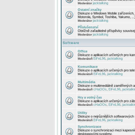
jacktalking
Moderátor
Ostatní značky
Diskuze o Windows Mobile zařízeních, 
Motorola, Symbol, Toshiba, Yakumo, ...
jacktalking
Moderátor
Příslušenství
Obtížně zařaditelné příspěvky souvise
jacktalking
Moderátor
Software
Office
Diskuze o aplikacích určených pro kanc
EiFeL96
jacktalking
Moderátoři
,
Komunikace
Diskuze o aplikacích určených pro tel
EiFeL96
jacktalking
Moderátoři
,
Multimédia
Diskuze o multimediálně zaměřených ap
cHaOOs
EiFeL96
jacktalki
Moderátoři
,
,
Hry a volný čas
Diskuze o aplikacích určených pro zába
cHaOOs
EiFeL96
jacktalki
Moderátoři
,
,
Utility
Diskuze o nejrůznějších softwarových n
EiFeL96
jacktalking
Moderátoři
,
Synchronizace
Diskuze o synchronizaci mezi kapesní
desktopovými systémy.