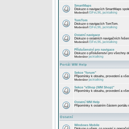
SmartMaps
Diskuze o navigacích SmartMaps spole
EiFeL96
jacktalking
Moderátoři
,
TomTom
Diskuze o navigacích TomTom.
EiFeL96
jacktalking
Moderátoři
,
Ostatní navigace
Diskuze o ostatních navigačních řešen
EiFeL96
jacktalking
Moderátoři
,
Příslušenství pro navigace
Diskuze o příslušenství pro všechny d
jacktalking
Moderátor
Portál WM Help
Sekce "forum"
Připomínky k obsahu, provedení a vše
jacktalking
Moderátor
Sekce "eShop (WM Shop)"
Připomínky k obsahu, provedení a vše
Ostatní WM Help
Připomínky k ostatním částem portálu
Ostatní
Windows Mobile
Diskuze o všem, co souvisí s operačn