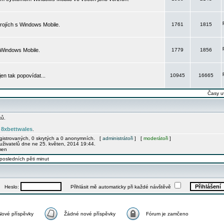
rojích s Windows Mobile.
1761
1815
 Windows Mobile.
1779
1856
 jen tak popovídat...
10945
16665
Časy u
ků.
8xbettwales
e
.
egistrovaných, 0 skrytých a 0 anonymních. [
administrátoři
] [
moderátoři
]
uživatelů dne ne 25. květen, 2014 19:44.
men
posledních pěti minut
Heslo:
Přihlásit mě automaticky při každé návštěvě
Nové příspěvky
Žádné nové příspěvky
Fórum je zamčeno