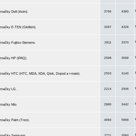
značky Dell (Axim).
3766
4380
značky E-TEN (Glofiish).
3287
4326
značky Fujitsu-Siemens.
2811
3370
 značky HP (iPAQ).
2599
3066
 značky HTC (HTC, MDA, XDA, Qtek, Dopod a i-mate).
2503
3140
 značky LG.
2214
2506
značky Mio.
2980
3442
značky Palm (Treo).
4894
5968
 značky Samsung.
2711
3060