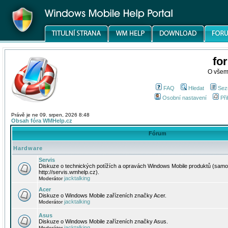
fo
O všem
FAQ
Hledat
Sez
Osobní nastavení
Při
Právě je ne 09. srpen, 2026 8:48
Obsah fóra WMHelp.cz
Fórum
Hardware
Servis
Diskuze o technických potížích a opravách Windows Mobile produktů (samo
http://servis.wmhelp.cz).
jacktalking
Moderátor
Acer
Diskuze o Windows Mobile zařízeních značky Acer.
jacktalking
Moderátor
Asus
Diskuze o Windows Mobile zařízeních značky Asus.
jacktalking
Moderátor