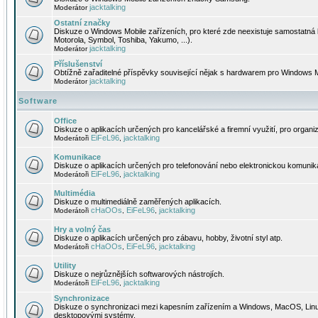
jacktalking
Moderátor
Ostatní značky
Diskuze o Windows Mobile zařízeních, pro které zde neexistuje samostatná 
Motorola, Symbol, Toshiba, Yakumo, ...).
jacktalking
Moderátor
Příslušenství
Obtížně zařaditelné příspěvky související nějak s hardwarem pro Windows M
jacktalking
Moderátor
Software
Office
Diskuze o aplikacích určených pro kancelářské a firemní využití, pro organiz
EiFeL96
jacktalking
Moderátoři
,
Komunikace
Diskuze o aplikacích určených pro telefonování nebo elektronickou komunika
EiFeL96
jacktalking
Moderátoři
,
Multimédia
Diskuze o multimediálně zaměřených aplikacích.
cHaOOs
EiFeL96
jacktalking
Moderátoři
,
,
Hry a volný čas
Diskuze o aplikacích určených pro zábavu, hobby, životní styl atp.
cHaOOs
EiFeL96
jacktalking
Moderátoři
,
,
Utility
Diskuze o nejrůznějších softwarových nástrojích.
EiFeL96
jacktalking
Moderátoři
,
Synchronizace
Diskuze o synchronizaci mezi kapesním zařízením a Windows, MacOS, Linux
desktopovými systémy.