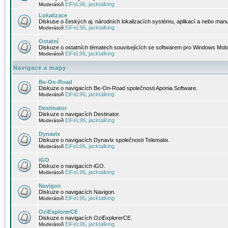
EiFeL96
jacktalking
Moderátoři
,
Lokalizace
Diskuse o českých aj. národních lokalizacích systému, aplikací a nebo manu
EiFeL96
jacktalking
Moderátoři
,
Ostatní
Diskuze o ostatních tématech souvisejících se softwarem pro Windows Mobi
EiFeL96
jacktalking
Moderátoři
,
Navigace a mapy
Be-On-Road
Diskuze o navigacích Be-On-Road společnosti Aponia Software.
EiFeL96
jacktalking
Moderátoři
,
Destinator
Diskuze o navigacích Destinator.
EiFeL96
jacktalking
Moderátoři
,
Dynavix
Diskuze o navigacích Dynavix společnosti Telematix.
EiFeL96
jacktalking
Moderátoři
,
iGO
Diskuze o navigacích iGO.
EiFeL96
jacktalking
Moderátoři
,
Navigon
Diskuze o navigacích Navigon.
EiFeL96
jacktalking
Moderátoři
,
OziExplorerCE
Diskuze o navigacích OziExplorerCE.
EiFeL96
jacktalking
Moderátoři
,