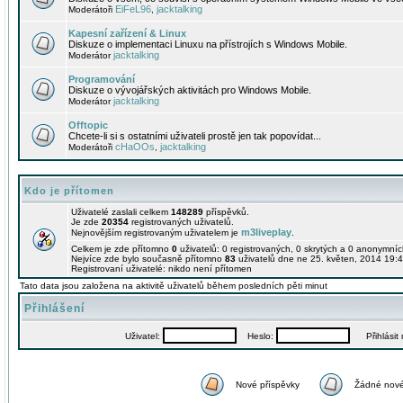
EiFeL96
jacktalking
Moderátoři
,
Kapesní zařízení & Linux
Diskuze o implementaci Linuxu na přístrojích s Windows Mobile.
jacktalking
Moderátor
Programování
Diskuze o vývojářských aktivitách pro Windows Mobile.
jacktalking
Moderátor
Offtopic
Chcete-li si s ostatními uživateli prostě jen tak popovídat...
cHaOOs
jacktalking
Moderátoři
,
Kdo je přítomen
Uživatelé zaslali celkem
148289
příspěvků.
Je zde
20354
registrovaných uživatelů.
m3liveplay
Nejnovějším registrovaným uživatelem je
.
Celkem je zde přítomno
0
uživatelů: 0 registrovaných, 0 skrytých a 0 anonymní
Nejvíce zde bylo současně přítomno
83
uživatelů dne ne 25. květen, 2014 19:4
Registrovaní uživatelé: nikdo není přítomen
Tato data jsou založena na aktivitě uživatelů během posledních pěti minut
Přihlášení
Uživatel:
Heslo:
Přihlásit m
Nové příspěvky
Žádné nové