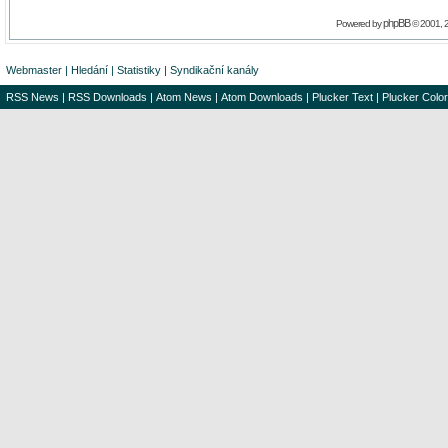
phpBB
Powered by
© 2001, 
Webmaster
|
Hledání
|
Statistiky
|
Syndikační kanály
RSS News
|
RSS Downloads
|
Atom News
|
Atom Downloads
|
Plucker Text
|
Plucker Color