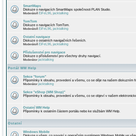
SmartMaps
Diskuze o navigacích SmartMaps společnosti PLAN Studio.
EiFeL96
jacktalking
Moderátoři
,
TomTom
Diskuze o navigacích TomTom.
EiFeL96
jacktalking
Moderátoři
,
Ostatní navigace
Diskuze o ostatních navigačních řešeních.
EiFeL96
jacktalking
Moderátoři
,
Příslušenství pro navigace
Diskuze o příslušenství pro všechny druhy navigací.
jacktalking
Moderátor
Portál WM Help
Sekce "forum"
Připomínky k obsahu, provedení a všemu, co se děje na našem diskuzním f
jacktalking
Moderátor
Sekce "eShop (WM Shop)"
Připomínky k obsahu, provedení a všemu, co se objeví v našem elektronic
Ostatní WM Help
Připomínky k ostatním částem portálu nebo ke službám WM Help.
Ostatní
Windows Mobile
Diskuze o všem, co souvisí s operačním systémem Windows Mobile ve všec