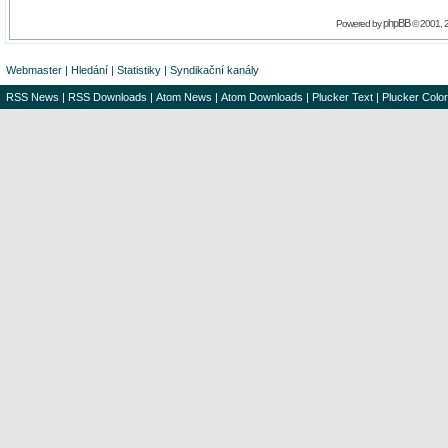
phpBB
Powered by
© 2001, 
Webmaster
|
Hledání
|
Statistiky
|
Syndikační kanály
RSS News
|
RSS Downloads
|
Atom News
|
Atom Downloads
|
Plucker Text
|
Plucker Color