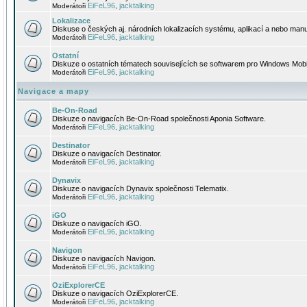
EiFeL96
jacktalking
Moderátoři
,
Lokalizace
Diskuse o českých aj. národních lokalizacích systému, aplikací a nebo manu
EiFeL96
jacktalking
Moderátoři
,
Ostatní
Diskuze o ostatních tématech souvisejících se softwarem pro Windows Mobi
EiFeL96
jacktalking
Moderátoři
,
Navigace a mapy
Be-On-Road
Diskuze o navigacích Be-On-Road společnosti Aponia Software.
EiFeL96
jacktalking
Moderátoři
,
Destinator
Diskuze o navigacích Destinator.
EiFeL96
jacktalking
Moderátoři
,
Dynavix
Diskuze o navigacích Dynavix společnosti Telematix.
EiFeL96
jacktalking
Moderátoři
,
iGO
Diskuze o navigacích iGO.
EiFeL96
jacktalking
Moderátoři
,
Navigon
Diskuze o navigacích Navigon.
EiFeL96
jacktalking
Moderátoři
,
OziExplorerCE
Diskuze o navigacích OziExplorerCE.
EiFeL96
jacktalking
Moderátoři
,