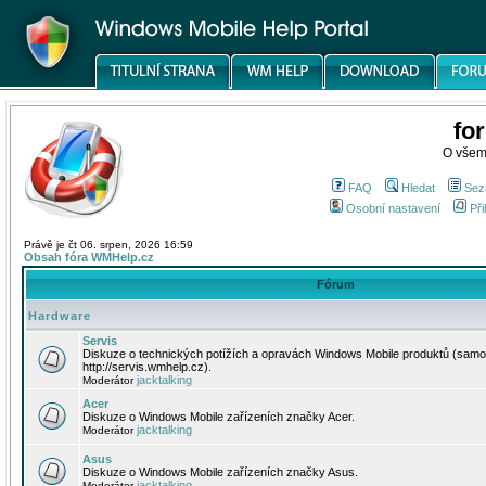
fo
O všem
FAQ
Hledat
Sez
Osobní nastavení
Při
Právě je čt 06. srpen, 2026 16:59
Obsah fóra WMHelp.cz
Fórum
Hardware
Servis
Diskuze o technických potížích a opravách Windows Mobile produktů (samo
http://servis.wmhelp.cz).
jacktalking
Moderátor
Acer
Diskuze o Windows Mobile zařízeních značky Acer.
jacktalking
Moderátor
Asus
Diskuze o Windows Mobile zařízeních značky Asus.
jacktalking
Moderátor