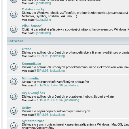
jacktalking
Moderátor
Ostatní značky
Diskuze o Windows Mobile zařízeních, pro které zde neexistuje samostatná 
Motorola, Symbol, Toshiba, Yakumo, ...).
jacktalking
Moderátor
Příslušenství
Obtížně zařaditelné příspěvky související nějak s hardwarem pro Windows M
jacktalking
Moderátor
Software
Office
Diskuze o aplikacích určených pro kancelářské a firemní využití, pro organiz
EiFeL96
jacktalking
Moderátoři
,
Komunikace
Diskuze o aplikacích určených pro telefonování nebo elektronickou komunika
EiFeL96
jacktalking
Moderátoři
,
Multimédia
Diskuze o multimediálně zaměřených aplikacích.
cHaOOs
EiFeL96
jacktalking
Moderátoři
,
,
Hry a volný čas
Diskuze o aplikacích určených pro zábavu, hobby, životní styl atp.
cHaOOs
EiFeL96
jacktalking
Moderátoři
,
,
Utility
Diskuze o nejrůznějších softwarových nástrojích.
EiFeL96
jacktalking
Moderátoři
,
Synchronizace
Diskuze o synchronizaci mezi kapesním zařízením a Windows, MacOS, Linux
desktopovými systémy.