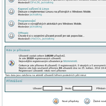
EiFeL96
jacktalking
Moderátoři
,
Kapesní zařízení & Linux
Diskuze o implementaci Linuxu na přístrojích s Windows Mobile.
jacktalking
Moderátor
Programování
Diskuze o vývojářských aktivitách pro Windows Mobile.
jacktalking
Moderátor
Offtopic
Chcete-li si s ostatními uživateli prostě jen tak popovídat...
cHaOOs
jacktalking
Moderátoři
,
Kdo je přítomen
Uživatelé zaslali celkem
148289
příspěvků.
Je zde
20320
registrovaných uživatelů.
btcnovosti
Nejnovějším registrovaným uživatelem je
.
Celkem je zde přítomno
0
uživatelů: 0 registrovaných, 0 skrytých a 0 anonymní
Nejvíce zde bylo současně přítomno
83
uživatelů dne ne 25. květen, 2014 19:4
Registrovaní uživatelé: nikdo není přítomen
Tato data jsou založena na aktivitě uživatelů během posledních pěti minut
Přihlášení
Uživatel:
Heslo:
Přihlásit m
Nové příspěvky
Žádné nové