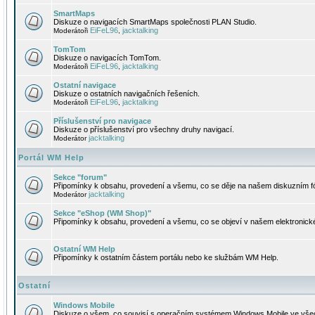
SmartMaps
Diskuze o navigacích SmartMaps společnosti PLAN Studio.
EiFeL96
jacktalking
Moderátoři
,
TomTom
Diskuze o navigacích TomTom.
EiFeL96
jacktalking
Moderátoři
,
Ostatní navigace
Diskuze o ostatních navigačních řešeních.
EiFeL96
jacktalking
Moderátoři
,
Příslušenství pro navigace
Diskuze o příslušenství pro všechny druhy navigací.
jacktalking
Moderátor
Portál WM Help
Sekce "forum"
Připomínky k obsahu, provedení a všemu, co se děje na našem diskuzním f
jacktalking
Moderátor
Sekce "eShop (WM Shop)"
Připomínky k obsahu, provedení a všemu, co se objeví v našem elektronic
Ostatní WM Help
Připomínky k ostatním částem portálu nebo ke službám WM Help.
Ostatní
Windows Mobile
Diskuze o všem, co souvisí s operačním systémem Windows Mobile ve všec