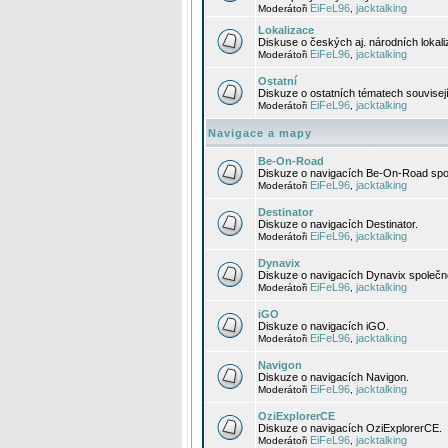
EiFeL96
jacktalking
Moderátoři
,
Lokalizace
Diskuse o českých aj. národních lokal
EiFeL96
jacktalking
Moderátoři
,
Ostatní
Diskuze o ostatních tématech souvisej
EiFeL96
jacktalking
Moderátoři
,
Navigace a mapy
Be-On-Road
Diskuze o navigacích Be-On-Road spol
EiFeL96
jacktalking
Moderátoři
,
Destinator
Diskuze o navigacích Destinator.
EiFeL96
jacktalking
Moderátoři
,
Dynavix
Diskuze o navigacích Dynavix společno
EiFeL96
jacktalking
Moderátoři
,
iGO
Diskuze o navigacích iGO.
EiFeL96
jacktalking
Moderátoři
,
Navigon
Diskuze o navigacích Navigon.
EiFeL96
jacktalking
Moderátoři
,
OziExplorerCE
Diskuze o navigacích OziExplorerCE.
EiFeL96
jacktalking
Moderátoři
,