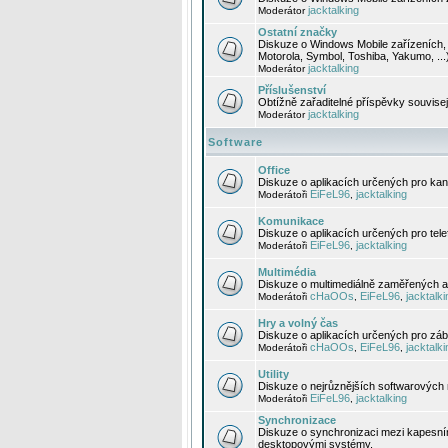
jacktalking
Moderátor
Ostatní značky
Diskuze o Windows Mobile zařízeních, 
Motorola, Symbol, Toshiba, Yakumo, ...
jacktalking
Moderátor
Příslušenství
Obtížně zařaditelné příspěvky souvise
jacktalking
Moderátor
Software
Office
Diskuze o aplikacích určených pro kanc
EiFeL96
jacktalking
Moderátoři
,
Komunikace
Diskuze o aplikacích určených pro tel
EiFeL96
jacktalking
Moderátoři
,
Multimédia
Diskuze o multimediálně zaměřených ap
cHaOOs
EiFeL96
jacktalki
Moderátoři
,
,
Hry a volný čas
Diskuze o aplikacích určených pro zába
cHaOOs
EiFeL96
jacktalki
Moderátoři
,
,
Utility
Diskuze o nejrůznějších softwarových n
EiFeL96
jacktalking
Moderátoři
,
Synchronizace
Diskuze o synchronizaci mezi kapesní
desktopovými systémy.