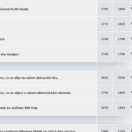
čnosti PLAN Studio.
1765
1869
1772
1823
ích.
1748
1788
ruhy navigací.
1748
1789
mu, co se děje na našem diskuzním fóru.
1823
2034
mu, co se objeví v našem elektronickém obchodu.
1750
1800
 nebo ke službám WM Help.
1878
1983
ím systémem Windows Mobile ve všech jeho verzích.
1980
2143