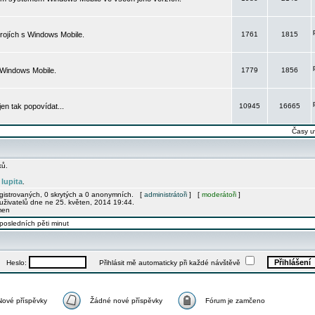
rojích s Windows Mobile.
1761
1815
 Windows Mobile.
1779
1856
 jen tak popovídat...
10945
16665
Časy u
ků.
lupita
e
.
egistrovaných, 0 skrytých a 0 anonymních. [
administrátoři
] [
moderátoři
]
uživatelů dne ne 25. květen, 2014 19:44.
men
posledních pěti minut
Heslo:
Přihlásit mě automaticky při každé návštěvě
Nové příspěvky
Žádné nové příspěvky
Fórum je zamčeno