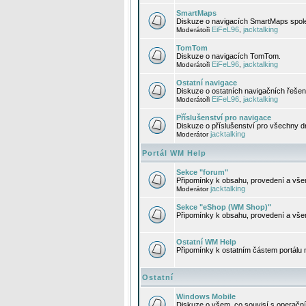
SmartMaps
Diskuze o navigacích SmartMaps spole
EiFeL96
jacktalking
Moderátoři
,
TomTom
Diskuze o navigacích TomTom.
EiFeL96
jacktalking
Moderátoři
,
Ostatní navigace
Diskuze o ostatních navigačních řešen
EiFeL96
jacktalking
Moderátoři
,
Příslušenství pro navigace
Diskuze o příslušenství pro všechny d
jacktalking
Moderátor
Portál WM Help
Sekce "forum"
Připomínky k obsahu, provedení a vše
jacktalking
Moderátor
Sekce "eShop (WM Shop)"
Připomínky k obsahu, provedení a vše
Ostatní WM Help
Připomínky k ostatním částem portálu
Ostatní
Windows Mobile
Diskuze o všem, co souvisí s operačn