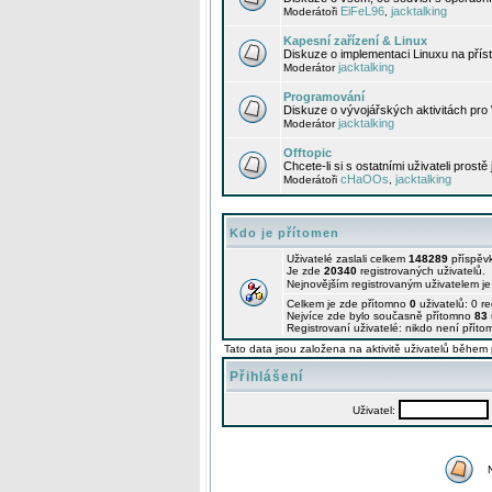
EiFeL96
jacktalking
Moderátoři
,
Kapesní zařízení & Linux
Diskuze o implementaci Linuxu na příst
jacktalking
Moderátor
Programování
Diskuze o vývojářských aktivitách pro
jacktalking
Moderátor
Offtopic
Chcete-li si s ostatními uživateli prostě
cHaOOs
jacktalking
Moderátoři
,
Kdo je přítomen
Uživatelé zaslali celkem
148289
příspěv
Je zde
20340
registrovaných uživatelů.
Nejnovějším registrovaným uživatelem j
Celkem je zde přítomno
0
uživatelů: 0 r
Nejvíce zde bylo současně přítomno
83
Registrovaní uživatelé: nikdo není příto
Tato data jsou založena na aktivitě uživatelů během 
Přihlášení
Uživatel: