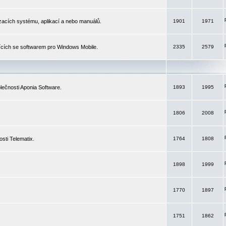
izacích systému, aplikací a nebo manuálů.
1901
1971
ících se softwarem pro Windows Mobile.
2335
2579
ečnosti Aponia Software.
1893
1995
1806
2008
sti Telematix.
1764
1808
1898
1999
1770
1897
1751
1862