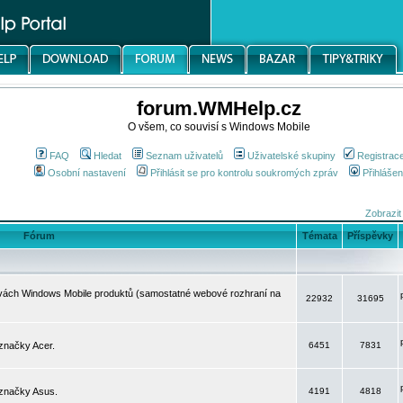
forum.WMHelp.cz
O všem, co souvisí s Windows Mobile
FAQ
Hledat
Seznam uživatelů
Uživatelské skupiny
Registrac
Osobní nastavení
Přihlásit se pro kontrolu soukromých zpráv
Přihlášen
Zobrazit
Fórum
Témata
Příspěvky
avách Windows Mobile produktů (samostatné webové rozhraní na
22932
31695
značky Acer.
6451
7831
 značky Asus.
4191
4818