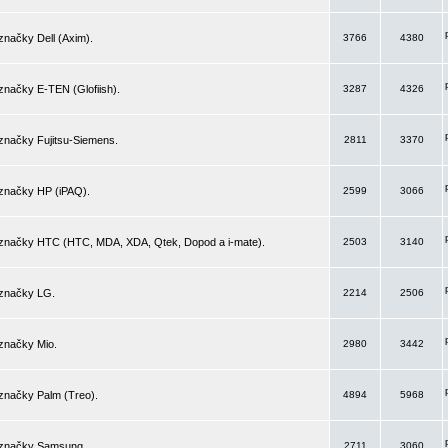
značky Dell (Axim).
3766
4380
značky E-TEN (Glofiish).
3287
4326
značky Fujitsu-Siemens.
2811
3370
 značky HP (iPAQ).
2599
3066
 značky HTC (HTC, MDA, XDA, Qtek, Dopod a i-mate).
2503
3140
 značky LG.
2214
2506
značky Mio.
2980
3442
značky Palm (Treo).
4894
5968
 značky Samsung.
2711
3060