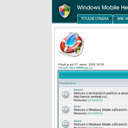
Právě je pá 07. srpen, 2026 18:56
Obsah fóra WMHelp.cz
Hardware
Servis
Diskuze o technických potížích a opr
http://servis.wmhelp.cz).
jacktalking
Moderátor
Acer
Diskuze o Windows Mobile zařízeních 
jacktalking
Moderátor
Asus
Diskuze o Windows Mobile zařízeních
jacktalking
Moderátor