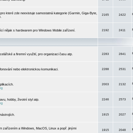
pro které zde neexistuje samostatná kategorie (Garmin, Giga-Byte,
2165
2422
).
jící nějak s hardwarem pro Windows Mobile zařízení.
2192
2411
elářské a firemní využití, pro organizaci času atp.
2283
2841
efonování nebo elektronickou komunikaci.
2288
2531
likacích.
2003
2132
ng
vu, hobby, životní styl atp.
2246
2573
ng
ástrojích.
1915
2027
m zařízením a Windows, MacOS, Linux a popř. jinými
1915
2048