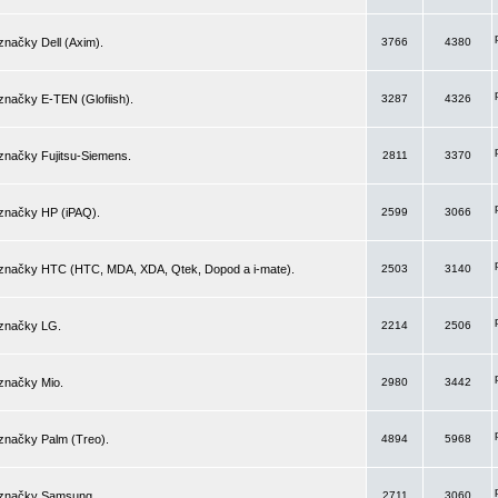
značky Dell (Axim).
3766
4380
značky E-TEN (Glofiish).
3287
4326
značky Fujitsu-Siemens.
2811
3370
 značky HP (iPAQ).
2599
3066
 značky HTC (HTC, MDA, XDA, Qtek, Dopod a i-mate).
2503
3140
 značky LG.
2214
2506
značky Mio.
2980
3442
značky Palm (Treo).
4894
5968
 značky Samsung.
2711
3060