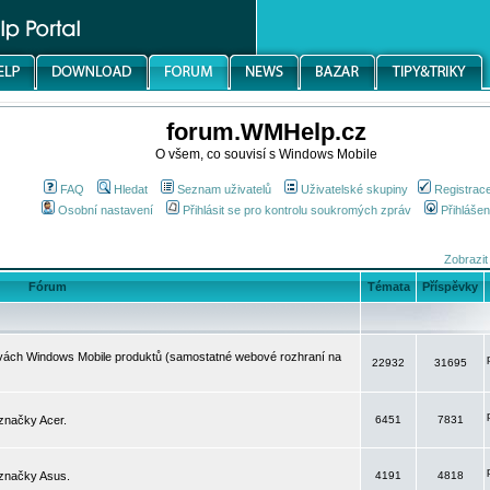
forum.WMHelp.cz
O všem, co souvisí s Windows Mobile
FAQ
Hledat
Seznam uživatelů
Uživatelské skupiny
Registrac
Osobní nastavení
Přihlásit se pro kontrolu soukromých zpráv
Přihlášen
Zobrazit
Fórum
Témata
Příspěvky
avách Windows Mobile produktů (samostatné webové rozhraní na
22932
31695
značky Acer.
6451
7831
 značky Asus.
4191
4818