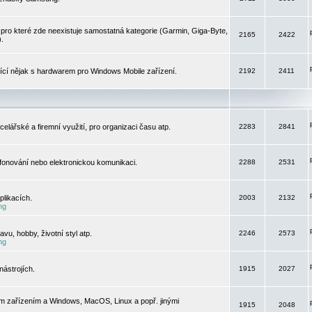
pro které zde neexistuje samostatná kategorie (Garmin, Giga-Byte,
2165
2422
).
jící nějak s hardwarem pro Windows Mobile zařízení.
2192
2411
elářské a firemní využití, pro organizaci času atp.
2283
2841
efonování nebo elektronickou komunikaci.
2288
2531
likacích.
2003
2132
ng
vu, hobby, životní styl atp.
2246
2573
ng
ástrojích.
1915
2027
m zařízením a Windows, MacOS, Linux a popř. jinými
1915
2048