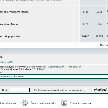
rojích s Windows Mobile.
1761
1815
 Windows Mobile.
1779
1856
 jen tak popovídat...
10945
16665
Časy u
ků.
dissdal19
e
.
egistrovaných, 0 skrytých a 0 anonymních. [
administrátoři
] [
moderátoři
]
uživatelů dne ne 25. květen, 2014 19:44.
men
posledních pěti minut
Heslo:
Přihlásit mě automaticky při každé návštěvě
Nové příspěvky
Žádné nové příspěvky
Fórum je zamčeno