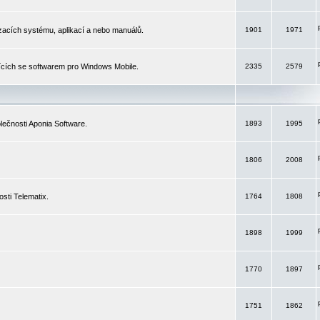
izacích systému, aplikací a nebo manuálů.
1901
1971
ících se softwarem pro Windows Mobile.
2335
2579
ečnosti Aponia Software.
1893
1995
1806
2008
sti Telematix.
1764
1808
1898
1999
1770
1897
1751
1862