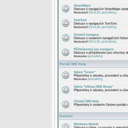
SmartMaps
Diskuze o navigacích SmartMaps spole
EiFeL96
jacktalking
Moderátoři
,
TomTom
Diskuze o navigacích TomTom.
EiFeL96
jacktalking
Moderátoři
,
Ostatní navigace
Diskuze o ostatních navigačních řešen
EiFeL96
jacktalking
Moderátoři
,
Příslušenství pro navigace
Diskuze o příslušenství pro všechny d
jacktalking
Moderátor
Portál WM Help
Sekce "forum"
Připomínky k obsahu, provedení a vše
jacktalking
Moderátor
Sekce "eShop (WM Shop)"
Připomínky k obsahu, provedení a vše
Ostatní WM Help
Připomínky k ostatním částem portálu
Ostatní
Windows Mobile
Diskuze o všem, co souvisí s operačn