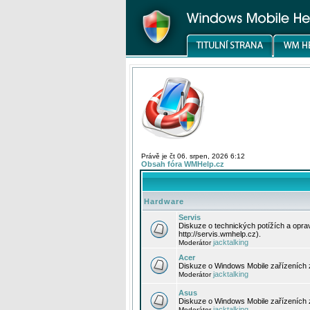
Právě je čt 06. srpen, 2026 6:12
Obsah fóra WMHelp.cz
Hardware
Servis
Diskuze o technických potížích a opr
http://servis.wmhelp.cz).
jacktalking
Moderátor
Acer
Diskuze o Windows Mobile zařízeních 
jacktalking
Moderátor
Asus
Diskuze o Windows Mobile zařízeních
jacktalking
Moderátor