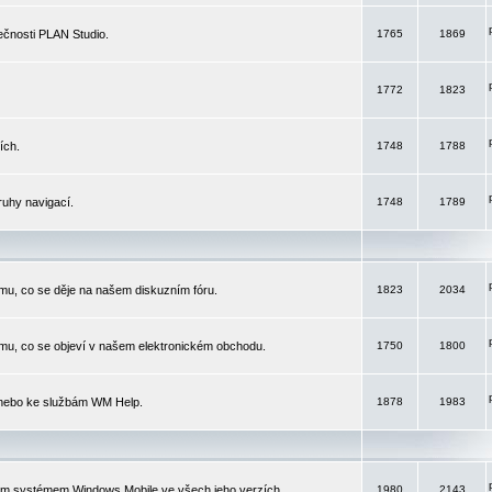
čnosti PLAN Studio.
1765
1869
1772
1823
ích.
1748
1788
ruhy navigací.
1748
1789
mu, co se děje na našem diskuzním fóru.
1823
2034
mu, co se objeví v našem elektronickém obchodu.
1750
1800
 nebo ke službám WM Help.
1878
1983
ím systémem Windows Mobile ve všech jeho verzích.
1980
2143