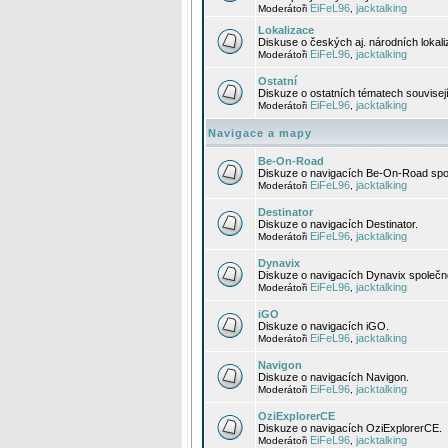
EiFeL96
jacktalking
Moderátoři
,
Lokalizace
Diskuse o českých aj. národních lokal
EiFeL96
jacktalking
Moderátoři
,
Ostatní
Diskuze o ostatních tématech souvisej
EiFeL96
jacktalking
Moderátoři
,
Navigace a mapy
Be-On-Road
Diskuze o navigacích Be-On-Road spol
EiFeL96
jacktalking
Moderátoři
,
Destinator
Diskuze o navigacích Destinator.
EiFeL96
jacktalking
Moderátoři
,
Dynavix
Diskuze o navigacích Dynavix společno
EiFeL96
jacktalking
Moderátoři
,
iGO
Diskuze o navigacích iGO.
EiFeL96
jacktalking
Moderátoři
,
Navigon
Diskuze o navigacích Navigon.
EiFeL96
jacktalking
Moderátoři
,
OziExplorerCE
Diskuze o navigacích OziExplorerCE.
EiFeL96
jacktalking
Moderátoři
,