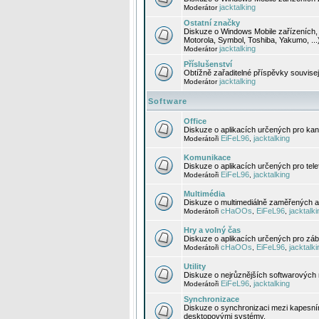
jacktalking
Moderátor
Ostatní značky
Diskuze o Windows Mobile zařízeních, 
Motorola, Symbol, Toshiba, Yakumo, ...
jacktalking
Moderátor
Příslušenství
Obtížně zařaditelné příspěvky souvise
jacktalking
Moderátor
Software
Office
Diskuze o aplikacích určených pro kanc
EiFeL96
jacktalking
Moderátoři
,
Komunikace
Diskuze o aplikacích určených pro tel
EiFeL96
jacktalking
Moderátoři
,
Multimédia
Diskuze o multimediálně zaměřených ap
cHaOOs
EiFeL96
jacktalki
Moderátoři
,
,
Hry a volný čas
Diskuze o aplikacích určených pro zába
cHaOOs
EiFeL96
jacktalki
Moderátoři
,
,
Utility
Diskuze o nejrůznějších softwarových n
EiFeL96
jacktalking
Moderátoři
,
Synchronizace
Diskuze o synchronizaci mezi kapesní
desktopovými systémy.