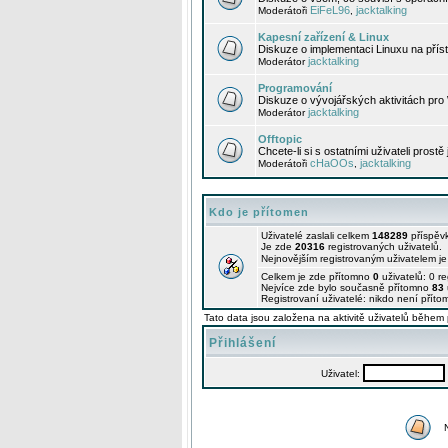
EiFeL96
jacktalking
Moderátoři
,
Kapesní zařízení & Linux
Diskuze o implementaci Linuxu na příst
jacktalking
Moderátor
Programování
Diskuze o vývojářských aktivitách pro
jacktalking
Moderátor
Offtopic
Chcete-li si s ostatními uživateli prostě
cHaOOs
jacktalking
Moderátoři
,
Kdo je přítomen
Uživatelé zaslali celkem
148289
příspěv
Je zde
20316
registrovaných uživatelů.
Nejnovějším registrovaným uživatelem j
Celkem je zde přítomno
0
uživatelů: 0 r
Nejvíce zde bylo současně přítomno
83
Registrovaní uživatelé: nikdo není příto
Tato data jsou založena na aktivitě uživatelů během 
Přihlášení
Uživatel: