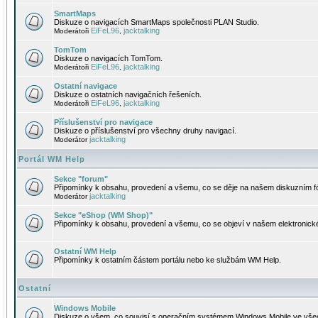
SmartMaps
Diskuze o navigacích SmartMaps společnosti PLAN Studio.
EiFeL96
jacktalking
Moderátoři
,
TomTom
Diskuze o navigacích TomTom.
EiFeL96
jacktalking
Moderátoři
,
Ostatní navigace
Diskuze o ostatních navigačních řešeních.
EiFeL96
jacktalking
Moderátoři
,
Příslušenství pro navigace
Diskuze o příslušenství pro všechny druhy navigací.
jacktalking
Moderátor
Portál WM Help
Sekce "forum"
Připomínky k obsahu, provedení a všemu, co se děje na našem diskuzním f
jacktalking
Moderátor
Sekce "eShop (WM Shop)"
Připomínky k obsahu, provedení a všemu, co se objeví v našem elektronic
Ostatní WM Help
Připomínky k ostatním částem portálu nebo ke službám WM Help.
Ostatní
Windows Mobile
Diskuze o všem, co souvisí s operačním systémem Windows Mobile ve všec