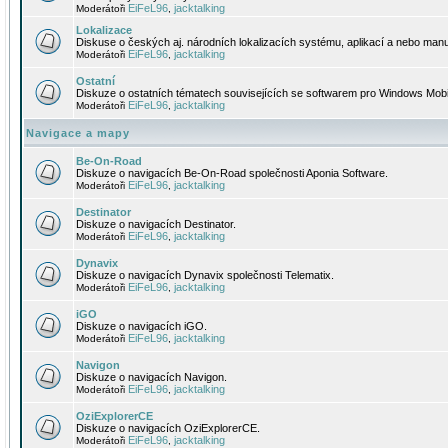
EiFeL96
jacktalking
Moderátoři
,
Lokalizace
Diskuse o českých aj. národních lokalizacích systému, aplikací a nebo manu
EiFeL96
jacktalking
Moderátoři
,
Ostatní
Diskuze o ostatních tématech souvisejících se softwarem pro Windows Mobi
EiFeL96
jacktalking
Moderátoři
,
Navigace a mapy
Be-On-Road
Diskuze o navigacích Be-On-Road společnosti Aponia Software.
EiFeL96
jacktalking
Moderátoři
,
Destinator
Diskuze o navigacích Destinator.
EiFeL96
jacktalking
Moderátoři
,
Dynavix
Diskuze o navigacích Dynavix společnosti Telematix.
EiFeL96
jacktalking
Moderátoři
,
iGO
Diskuze o navigacích iGO.
EiFeL96
jacktalking
Moderátoři
,
Navigon
Diskuze o navigacích Navigon.
EiFeL96
jacktalking
Moderátoři
,
OziExplorerCE
Diskuze o navigacích OziExplorerCE.
EiFeL96
jacktalking
Moderátoři
,