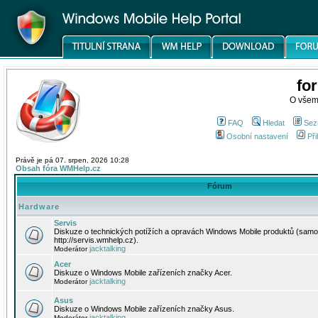
fo
O všem
FAQ
Hledat
Sez
Osobní nastavení
Při
Právě je pá 07. srpen, 2026 10:28
Obsah fóra WMHelp.cz
Fórum
Hardware
Servis
Diskuze o technických potížích a opravách Windows Mobile produktů (samo
http://servis.wmhelp.cz).
jacktalking
Moderátor
Acer
Diskuze o Windows Mobile zařízeních značky Acer.
jacktalking
Moderátor
Asus
Diskuze o Windows Mobile zařízeních značky Asus.
jacktalking
Moderátor