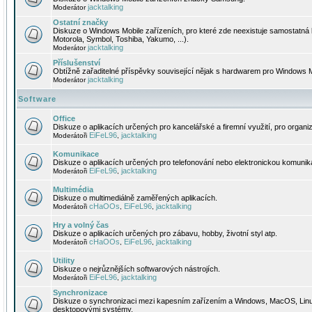
jacktalking
Moderátor
Ostatní značky
Diskuze o Windows Mobile zařízeních, pro které zde neexistuje samostatná 
Motorola, Symbol, Toshiba, Yakumo, ...).
jacktalking
Moderátor
Příslušenství
Obtížně zařaditelné příspěvky související nějak s hardwarem pro Windows M
jacktalking
Moderátor
Software
Office
Diskuze o aplikacích určených pro kancelářské a firemní využití, pro organiz
EiFeL96
jacktalking
Moderátoři
,
Komunikace
Diskuze o aplikacích určených pro telefonování nebo elektronickou komunika
EiFeL96
jacktalking
Moderátoři
,
Multimédia
Diskuze o multimediálně zaměřených aplikacích.
cHaOOs
EiFeL96
jacktalking
Moderátoři
,
,
Hry a volný čas
Diskuze o aplikacích určených pro zábavu, hobby, životní styl atp.
cHaOOs
EiFeL96
jacktalking
Moderátoři
,
,
Utility
Diskuze o nejrůznějších softwarových nástrojích.
EiFeL96
jacktalking
Moderátoři
,
Synchronizace
Diskuze o synchronizaci mezi kapesním zařízením a Windows, MacOS, Linux
desktopovými systémy.