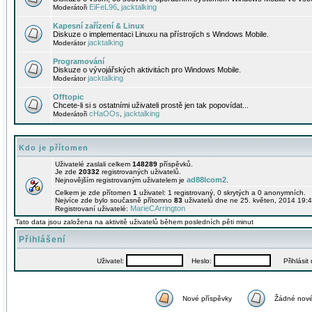
EiFeL96
jacktalking
Moderátoři
,
Kapesní zařízení & Linux
Diskuze o implementaci Linuxu na přístrojích s Windows Mobile.
jacktalking
Moderátor
Programování
Diskuze o vývojářských aktivitách pro Windows Mobile.
jacktalking
Moderátor
Offtopic
Chcete-li si s ostatními uživateli prostě jen tak popovídat...
cHaOOs
jacktalking
Moderátoři
,
Kdo je přítomen
Uživatelé zaslali celkem
148289
příspěvků.
Je zde
20332
registrovaných uživatelů.
ad88lcom2
Nejnovějším registrovaným uživatelem je
.
Celkem je zde přítomen
1
uživatel: 1 registrovaný, 0 skrytých a 0 anonymních.
Nejvíce zde bylo současně přítomno
83
uživatelů dne ne 25. květen, 2014 19:4
MarieCArrington
Registrovaní uživatelé:
Tato data jsou založena na aktivitě uživatelů během posledních pěti minut
Přihlášení
Uživatel:
Heslo:
Přihlásit m
Nové příspěvky
Žádné nové