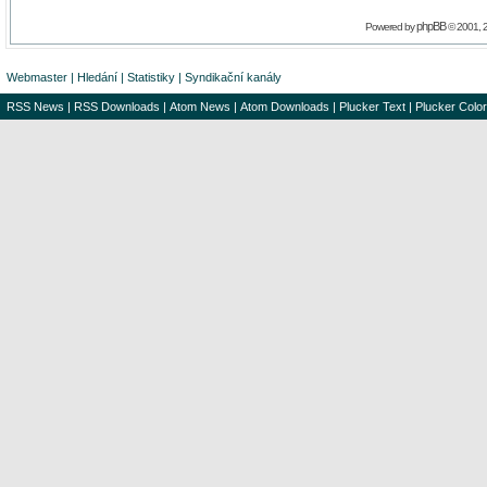
phpBB
Powered by
© 2001, 
Webmaster
|
Hledání
|
Statistiky
|
Syndikační kanály
RSS News
|
RSS Downloads
|
Atom News
|
Atom Downloads
|
Plucker Text
|
Plucker Color