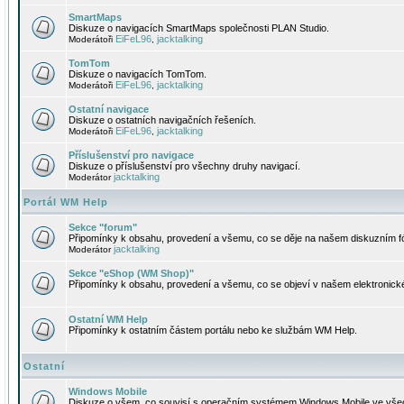
SmartMaps
Diskuze o navigacích SmartMaps společnosti PLAN Studio.
EiFeL96
jacktalking
Moderátoři
,
TomTom
Diskuze o navigacích TomTom.
EiFeL96
jacktalking
Moderátoři
,
Ostatní navigace
Diskuze o ostatních navigačních řešeních.
EiFeL96
jacktalking
Moderátoři
,
Příslušenství pro navigace
Diskuze o příslušenství pro všechny druhy navigací.
jacktalking
Moderátor
Portál WM Help
Sekce "forum"
Připomínky k obsahu, provedení a všemu, co se děje na našem diskuzním f
jacktalking
Moderátor
Sekce "eShop (WM Shop)"
Připomínky k obsahu, provedení a všemu, co se objeví v našem elektronic
Ostatní WM Help
Připomínky k ostatním částem portálu nebo ke službám WM Help.
Ostatní
Windows Mobile
Diskuze o všem, co souvisí s operačním systémem Windows Mobile ve všec