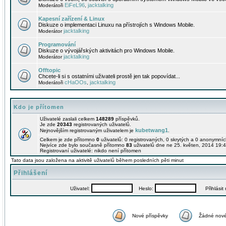
EiFeL96
jacktalking
Moderátoři
,
Kapesní zařízení & Linux
Diskuze o implementaci Linuxu na přístrojích s Windows Mobile.
jacktalking
Moderátor
Programování
Diskuze o vývojářských aktivitách pro Windows Mobile.
jacktalking
Moderátor
Offtopic
Chcete-li si s ostatními uživateli prostě jen tak popovídat...
cHaOOs
jacktalking
Moderátoři
,
Kdo je přítomen
Uživatelé zaslali celkem
148289
příspěvků.
Je zde
20343
registrovaných uživatelů.
kubetwang1
Nejnovějším registrovaným uživatelem je
.
Celkem je zde přítomno
0
uživatelů: 0 registrovaných, 0 skrytých a 0 anonymní
Nejvíce zde bylo současně přítomno
83
uživatelů dne ne 25. květen, 2014 19:4
Registrovaní uživatelé: nikdo není přítomen
Tato data jsou založena na aktivitě uživatelů během posledních pěti minut
Přihlášení
Uživatel:
Heslo:
Přihlásit m
Nové příspěvky
Žádné nové