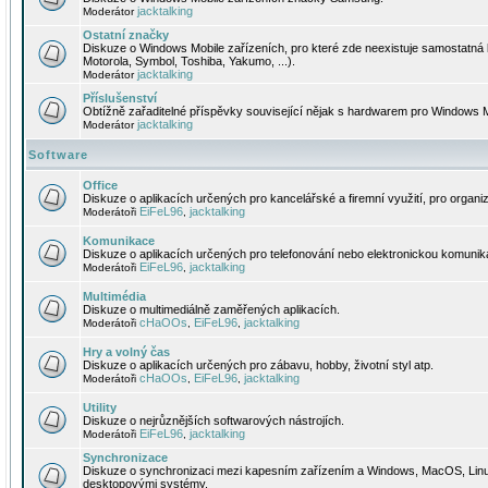
jacktalking
Moderátor
Ostatní značky
Diskuze o Windows Mobile zařízeních, pro které zde neexistuje samostatná 
Motorola, Symbol, Toshiba, Yakumo, ...).
jacktalking
Moderátor
Příslušenství
Obtížně zařaditelné příspěvky související nějak s hardwarem pro Windows M
jacktalking
Moderátor
Software
Office
Diskuze o aplikacích určených pro kancelářské a firemní využití, pro organiz
EiFeL96
jacktalking
Moderátoři
,
Komunikace
Diskuze o aplikacích určených pro telefonování nebo elektronickou komunika
EiFeL96
jacktalking
Moderátoři
,
Multimédia
Diskuze o multimediálně zaměřených aplikacích.
cHaOOs
EiFeL96
jacktalking
Moderátoři
,
,
Hry a volný čas
Diskuze o aplikacích určených pro zábavu, hobby, životní styl atp.
cHaOOs
EiFeL96
jacktalking
Moderátoři
,
,
Utility
Diskuze o nejrůznějších softwarových nástrojích.
EiFeL96
jacktalking
Moderátoři
,
Synchronizace
Diskuze o synchronizaci mezi kapesním zařízením a Windows, MacOS, Linux
desktopovými systémy.