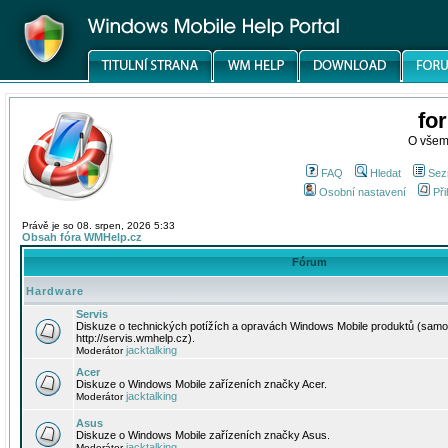
fo
O všem
FAQ
Hledat
Sez
Osobní nastavení
Při
Právě je so 08. srpen, 2026 5:33
Obsah fóra WMHelp.cz
Fórum
Hardware
Servis
Diskuze o technických potížích a opravách Windows Mobile produktů (samo
http://servis.wmhelp.cz).
jacktalking
Moderátor
Acer
Diskuze o Windows Mobile zařízeních značky Acer.
jacktalking
Moderátor
Asus
Diskuze o Windows Mobile zařízeních značky Asus.
jacktalking
Moderátor