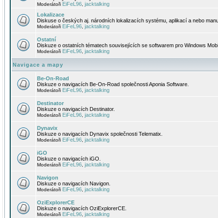
EiFeL96
jacktalking
Moderátoři
,
Lokalizace
Diskuse o českých aj. národních lokalizacích systému, aplikací a nebo manu
EiFeL96
jacktalking
Moderátoři
,
Ostatní
Diskuze o ostatních tématech souvisejících se softwarem pro Windows Mobi
EiFeL96
jacktalking
Moderátoři
,
Navigace a mapy
Be-On-Road
Diskuze o navigacích Be-On-Road společnosti Aponia Software.
EiFeL96
jacktalking
Moderátoři
,
Destinator
Diskuze o navigacích Destinator.
EiFeL96
jacktalking
Moderátoři
,
Dynavix
Diskuze o navigacích Dynavix společnosti Telematix.
EiFeL96
jacktalking
Moderátoři
,
iGO
Diskuze o navigacích iGO.
EiFeL96
jacktalking
Moderátoři
,
Navigon
Diskuze o navigacích Navigon.
EiFeL96
jacktalking
Moderátoři
,
OziExplorerCE
Diskuze o navigacích OziExplorerCE.
EiFeL96
jacktalking
Moderátoři
,