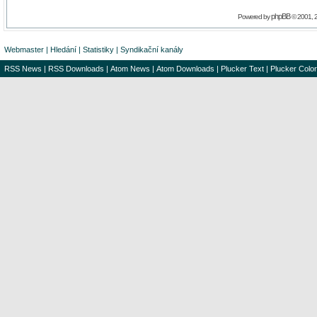
phpBB
Powered by
© 2001, 
Webmaster
|
Hledání
|
Statistiky
|
Syndikační kanály
RSS News
|
RSS Downloads
|
Atom News
|
Atom Downloads
|
Plucker Text
|
Plucker Color