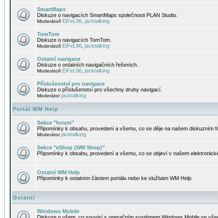
SmartMaps
Diskuze o navigacích SmartMaps společnosti PLAN Studio.
EiFeL96
jacktalking
Moderátoři
,
TomTom
Diskuze o navigacích TomTom.
EiFeL96
jacktalking
Moderátoři
,
Ostatní navigace
Diskuze o ostatních navigačních řešeních.
EiFeL96
jacktalking
Moderátoři
,
Příslušenství pro navigace
Diskuze o příslušenství pro všechny druhy navigací.
jacktalking
Moderátor
Portál WM Help
Sekce "forum"
Připomínky k obsahu, provedení a všemu, co se děje na našem diskuzním f
jacktalking
Moderátor
Sekce "eShop (WM Shop)"
Připomínky k obsahu, provedení a všemu, co se objeví v našem elektronic
Ostatní WM Help
Připomínky k ostatním částem portálu nebo ke službám WM Help.
Ostatní
Windows Mobile
Diskuze o všem, co souvisí s operačním systémem Windows Mobile ve všec