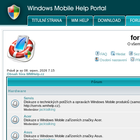
fo
O všem
FAQ
Hledat
Sez
Osobní nastavení
Při
Právě je so 08. srpen, 2026 7:15
Obsah fóra WMHelp.cz
Fórum
Hardware
Servis
Diskuze o technických potížích a opravách Windows Mobile produktů (samo
http://servis.wmhelp.cz).
jacktalking
Moderátor
Acer
Diskuze o Windows Mobile zařízeních značky Acer.
jacktalking
Moderátor
Asus
Diskuze o Windows Mobile zařízeních značky Asus.
jacktalking
Moderátor