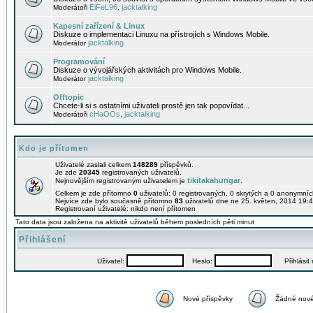
EiFeL96
jacktalking
Moderátoři
,
Kapesní zařízení & Linux
Diskuze o implementaci Linuxu na přístrojích s Windows Mobile.
jacktalking
Moderátor
Programování
Diskuze o vývojářských aktivitách pro Windows Mobile.
jacktalking
Moderátor
Offtopic
Chcete-li si s ostatními uživateli prostě jen tak popovídat...
cHaOOs
jacktalking
Moderátoři
,
Kdo je přítomen
Uživatelé zaslali celkem
148289
příspěvků.
Je zde
20345
registrovaných uživatelů.
tikitakahungar
Nejnovějším registrovaným uživatelem je
.
Celkem je zde přítomno
0
uživatelů: 0 registrovaných, 0 skrytých a 0 anonymní
Nejvíce zde bylo současně přítomno
83
uživatelů dne ne 25. květen, 2014 19:4
Registrovaní uživatelé: nikdo není přítomen
Tato data jsou založena na aktivitě uživatelů během posledních pěti minut
Přihlášení
Uživatel:
Heslo:
Přihlásit m
Nové příspěvky
Žádné nové