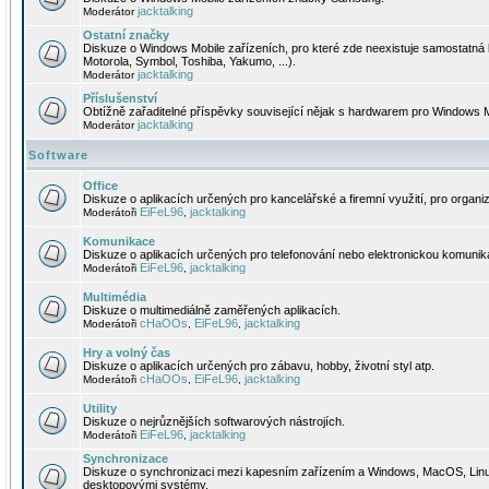
jacktalking
Moderátor
Ostatní značky
Diskuze o Windows Mobile zařízeních, pro které zde neexistuje samostatná 
Motorola, Symbol, Toshiba, Yakumo, ...).
jacktalking
Moderátor
Příslušenství
Obtížně zařaditelné příspěvky související nějak s hardwarem pro Windows M
jacktalking
Moderátor
Software
Office
Diskuze o aplikacích určených pro kancelářské a firemní využití, pro organiz
EiFeL96
jacktalking
Moderátoři
,
Komunikace
Diskuze o aplikacích určených pro telefonování nebo elektronickou komunika
EiFeL96
jacktalking
Moderátoři
,
Multimédia
Diskuze o multimediálně zaměřených aplikacích.
cHaOOs
EiFeL96
jacktalking
Moderátoři
,
,
Hry a volný čas
Diskuze o aplikacích určených pro zábavu, hobby, životní styl atp.
cHaOOs
EiFeL96
jacktalking
Moderátoři
,
,
Utility
Diskuze o nejrůznějších softwarových nástrojích.
EiFeL96
jacktalking
Moderátoři
,
Synchronizace
Diskuze o synchronizaci mezi kapesním zařízením a Windows, MacOS, Linux
desktopovými systémy.