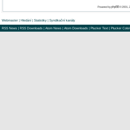
phpBB
Powered by
© 2001, 
Webmaster
|
Hledání
|
Statistiky
|
Syndikační kanály
RSS News
|
RSS Downloads
|
Atom News
|
Atom Downloads
|
Plucker Text
|
Plucker Color