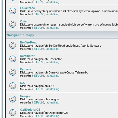
EiFeL96
jacktalking
Moderátoři
,
Lokalizace
Diskuse o českých aj. národních lokalizacích systému, aplikací a nebo manu
EiFeL96
jacktalking
Moderátoři
,
Ostatní
Diskuze o ostatních tématech souvisejících se softwarem pro Windows Mobi
EiFeL96
jacktalking
Moderátoři
,
Navigace a mapy
Be-On-Road
Diskuze o navigacích Be-On-Road společnosti Aponia Software.
EiFeL96
jacktalking
Moderátoři
,
Destinator
Diskuze o navigacích Destinator.
EiFeL96
jacktalking
Moderátoři
,
Dynavix
Diskuze o navigacích Dynavix společnosti Telematix.
EiFeL96
jacktalking
Moderátoři
,
iGO
Diskuze o navigacích iGO.
EiFeL96
jacktalking
Moderátoři
,
Navigon
Diskuze o navigacích Navigon.
EiFeL96
jacktalking
Moderátoři
,
OziExplorerCE
Diskuze o navigacích OziExplorerCE.
EiFeL96
jacktalking
Moderátoři
,