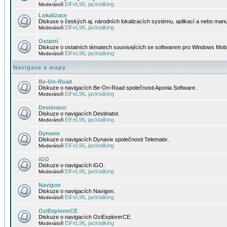
EiFeL96
jacktalking
Moderátoři
,
Lokalizace
Diskuse o českých aj. národních lokalizacích systému, aplikací a nebo manu
EiFeL96
jacktalking
Moderátoři
,
Ostatní
Diskuze o ostatních tématech souvisejících se softwarem pro Windows Mobi
EiFeL96
jacktalking
Moderátoři
,
Navigace a mapy
Be-On-Road
Diskuze o navigacích Be-On-Road společnosti Aponia Software.
EiFeL96
jacktalking
Moderátoři
,
Destinator
Diskuze o navigacích Destinator.
EiFeL96
jacktalking
Moderátoři
,
Dynavix
Diskuze o navigacích Dynavix společnosti Telematix.
EiFeL96
jacktalking
Moderátoři
,
iGO
Diskuze o navigacích iGO.
EiFeL96
jacktalking
Moderátoři
,
Navigon
Diskuze o navigacích Navigon.
EiFeL96
jacktalking
Moderátoři
,
OziExplorerCE
Diskuze o navigacích OziExplorerCE.
EiFeL96
jacktalking
Moderátoři
,