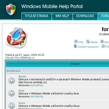
fo
O všem
FAQ
Hledat
Sez
Osobní nastavení
Při
Právě je pá 07. srpen, 2026 15:22
Obsah fóra WMHelp.cz
Fórum
Hardware
Servis
Diskuze o technických potížích a opravách Windows Mobile produktů (samo
http://servis.wmhelp.cz).
jacktalking
Moderátor
Acer
Diskuze o Windows Mobile zařízeních značky Acer.
jacktalking
Moderátor
Asus
Diskuze o Windows Mobile zařízeních značky Asus.
jacktalking
Moderátor