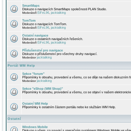
SmartMaps
Diskuze o navigacích SmartMaps společnosti PLAN Studio.
EiFeL96
jacktalking
Moderátoři
,
TomTom
Diskuze o navigacích TomTom.
EiFeL96
jacktalking
Moderátoři
,
Ostatní navigace
Diskuze o ostatních navigačních řešeních.
EiFeL96
jacktalking
Moderátoři
,
Příslušenství pro navigace
Diskuze o příslušenství pro všechny druhy navigací.
jacktalking
Moderátor
Portál WM Help
Sekce "forum"
Připomínky k obsahu, provedení a všemu, co se děje na našem diskuzním f
jacktalking
Moderátor
Sekce "eShop (WM Shop)"
Připomínky k obsahu, provedení a všemu, co se objeví v našem elektronic
Ostatní WM Help
Připomínky k ostatním částem portálu nebo ke službám WM Help.
Ostatní
Windows Mobile
Diskuze o všem, co souvisí s operačním systémem Windows Mobile ve všec