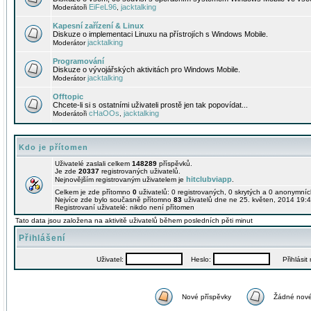
EiFeL96
jacktalking
Moderátoři
,
Kapesní zařízení & Linux
Diskuze o implementaci Linuxu na přístrojích s Windows Mobile.
jacktalking
Moderátor
Programování
Diskuze o vývojářských aktivitách pro Windows Mobile.
jacktalking
Moderátor
Offtopic
Chcete-li si s ostatními uživateli prostě jen tak popovídat...
cHaOOs
jacktalking
Moderátoři
,
Kdo je přítomen
Uživatelé zaslali celkem
148289
příspěvků.
Je zde
20337
registrovaných uživatelů.
hitclubviapp
Nejnovějším registrovaným uživatelem je
.
Celkem je zde přítomno
0
uživatelů: 0 registrovaných, 0 skrytých a 0 anonymní
Nejvíce zde bylo současně přítomno
83
uživatelů dne ne 25. květen, 2014 19:4
Registrovaní uživatelé: nikdo není přítomen
Tato data jsou založena na aktivitě uživatelů během posledních pěti minut
Přihlášení
Uživatel:
Heslo:
Přihlásit m
Nové příspěvky
Žádné nové