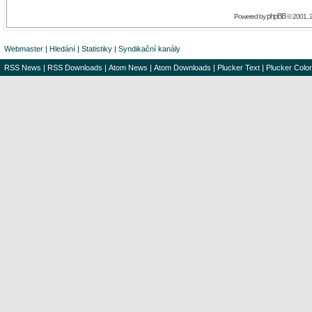
phpBB
Powered by
© 2001, 
Webmaster
|
Hledání
|
Statistiky
|
Syndikační kanály
RSS News
|
RSS Downloads
|
Atom News
|
Atom Downloads
|
Plucker Text
|
Plucker Color