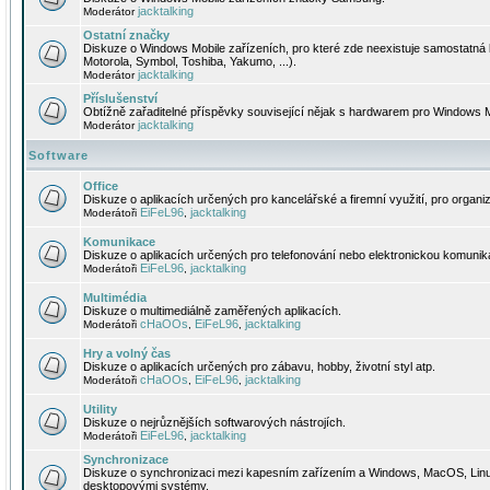
jacktalking
Moderátor
Ostatní značky
Diskuze o Windows Mobile zařízeních, pro které zde neexistuje samostatná 
Motorola, Symbol, Toshiba, Yakumo, ...).
jacktalking
Moderátor
Příslušenství
Obtížně zařaditelné příspěvky související nějak s hardwarem pro Windows M
jacktalking
Moderátor
Software
Office
Diskuze o aplikacích určených pro kancelářské a firemní využití, pro organiz
EiFeL96
jacktalking
Moderátoři
,
Komunikace
Diskuze o aplikacích určených pro telefonování nebo elektronickou komunika
EiFeL96
jacktalking
Moderátoři
,
Multimédia
Diskuze o multimediálně zaměřených aplikacích.
cHaOOs
EiFeL96
jacktalking
Moderátoři
,
,
Hry a volný čas
Diskuze o aplikacích určených pro zábavu, hobby, životní styl atp.
cHaOOs
EiFeL96
jacktalking
Moderátoři
,
,
Utility
Diskuze o nejrůznějších softwarových nástrojích.
EiFeL96
jacktalking
Moderátoři
,
Synchronizace
Diskuze o synchronizaci mezi kapesním zařízením a Windows, MacOS, Linux
desktopovými systémy.