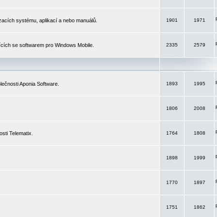
izacích systému, aplikací a nebo manuálů.
1901
1971
ících se softwarem pro Windows Mobile.
2335
2579
ečnosti Aponia Software.
1893
1995
1806
2008
sti Telematix.
1764
1808
1898
1999
1770
1897
1751
1862