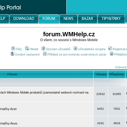
forum.WMHelp.cz
O všem, co souvisí s Windows Mobile
FAQ
Hledat
Seznam uživatelů
Uživatelské skupiny
Registrac
Osobní nastavení
Přihlásit se pro kontrolu soukromých zpráv
Přihlášen
Zobrazit
Fórum
Témata
Příspěvky
avách Windows Mobile produktů (samostatné webové rozhraní na
22932
31695
značky Acer.
6451
7831
 značky Asus.
4191
4818