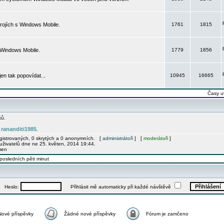
rojích s Windows Mobile.
1761
1815
 Windows Mobile.
1779
1856
 jen tak popovídat...
10945
16665
Časy u
ků.
rananditi1985
e
.
egistrovaných, 0 skrytých a 0 anonymních. [
administrátoři
] [
moderátoři
]
uživatelů dne ne 25. květen, 2014 19:44.
men
posledních pěti minut
Heslo:
Přihlásit mě automaticky při každé návštěvě
Nové příspěvky
Žádné nové příspěvky
Fórum je zamčeno