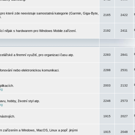
pro které zde neexistuje samostatná kategorie (Garmin, Giga-Byte,
2165
2422
).
jící nějak s hardwarem pro Windows Mobile zařízení.
2192
2411
elářské a firemní využití, pro organizaci času atp.
2283
2841
efonování nebo elektronickou komunikaci.
2288
2531
likacích.
2003
2132
ng
vu, hobby, životní styl atp.
2246
2573
ng
ástrojích.
1915
2027
m zařízením a Windows, MacOS, Linux a popř. jinými
1915
2048