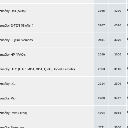
značky Dell (Axim).
3766
4380
značky E-TEN (Glofiish).
3287
4326
značky Fujitsu-Siemens.
2811
3370
 značky HP (iPAQ).
2599
3066
 značky HTC (HTC, MDA, XDA, Qtek, Dopod a i-mate).
2503
3140
 značky LG.
2214
2506
značky Mio.
2980
3442
značky Palm (Treo).
4894
5968
 značky Samsung.
2711
3060