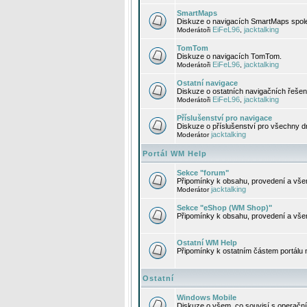
SmartMaps
Diskuze o navigacích SmartMaps spole
EiFeL96
jacktalking
Moderátoři
,
TomTom
Diskuze o navigacích TomTom.
EiFeL96
jacktalking
Moderátoři
,
Ostatní navigace
Diskuze o ostatních navigačních řešen
EiFeL96
jacktalking
Moderátoři
,
Příslušenství pro navigace
Diskuze o příslušenství pro všechny d
jacktalking
Moderátor
Portál WM Help
Sekce "forum"
Připomínky k obsahu, provedení a vše
jacktalking
Moderátor
Sekce "eShop (WM Shop)"
Připomínky k obsahu, provedení a vše
Ostatní WM Help
Připomínky k ostatním částem portálu
Ostatní
Windows Mobile
Diskuze o všem, co souvisí s operačn