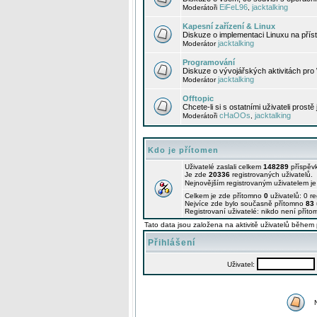
EiFeL96
jacktalking
Moderátoři
,
Kapesní zařízení & Linux
Diskuze o implementaci Linuxu na příst
jacktalking
Moderátor
Programování
Diskuze o vývojářských aktivitách pro
jacktalking
Moderátor
Offtopic
Chcete-li si s ostatními uživateli prostě
cHaOOs
jacktalking
Moderátoři
,
Kdo je přítomen
Uživatelé zaslali celkem
148289
příspěv
Je zde
20336
registrovaných uživatelů.
Nejnovějším registrovaným uživatelem j
Celkem je zde přítomno
0
uživatelů: 0 r
Nejvíce zde bylo současně přítomno
83
Registrovaní uživatelé: nikdo není příto
Tato data jsou založena na aktivitě uživatelů během 
Přihlášení
Uživatel: