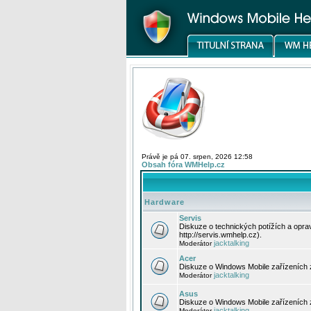
Právě je pá 07. srpen, 2026 12:58
Obsah fóra WMHelp.cz
Hardware
Servis
Diskuze o technických potížích a opr
http://servis.wmhelp.cz).
jacktalking
Moderátor
Acer
Diskuze o Windows Mobile zařízeních 
jacktalking
Moderátor
Asus
Diskuze o Windows Mobile zařízeních
jacktalking
Moderátor