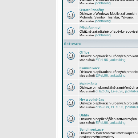
jacktalking
Moderátor
Ostatní značky
Diskuze o Windows Mobile zařízeních, 
Motorola, Symbol, Toshiba, Yakumo, ...
jacktalking
Moderátor
Příslušenství
Obtížně zařaditelné příspěvky souvise
jacktalking
Moderátor
Software
Office
Diskuze o aplikacích určených pro kanc
EiFeL96
jacktalking
Moderátoři
,
Komunikace
Diskuze o aplikacích určených pro tel
EiFeL96
jacktalking
Moderátoři
,
Multimédia
Diskuze o multimediálně zaměřených ap
cHaOOs
EiFeL96
jacktalki
Moderátoři
,
,
Hry a volný čas
Diskuze o aplikacích určených pro zába
cHaOOs
EiFeL96
jacktalki
Moderátoři
,
,
Utility
Diskuze o nejrůznějších softwarových n
EiFeL96
jacktalking
Moderátoři
,
Synchronizace
Diskuze o synchronizaci mezi kapesní
desktopovými systémy.