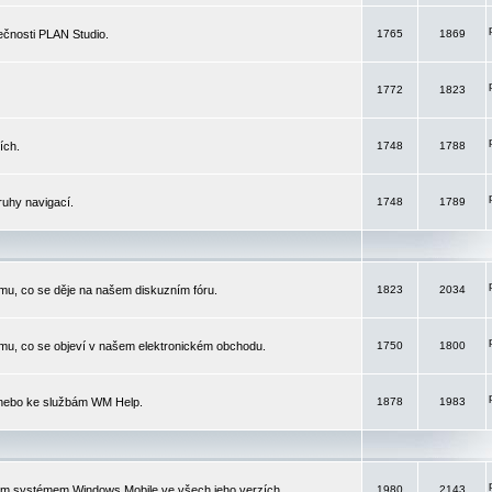
čnosti PLAN Studio.
1765
1869
1772
1823
ích.
1748
1788
ruhy navigací.
1748
1789
mu, co se děje na našem diskuzním fóru.
1823
2034
mu, co se objeví v našem elektronickém obchodu.
1750
1800
 nebo ke službám WM Help.
1878
1983
ím systémem Windows Mobile ve všech jeho verzích.
1980
2143