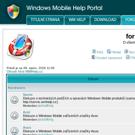
fo
O všem
FAQ
Hledat
Sez
Osobní nastavení
Při
Právě je ne 09. srpen, 2026 11:00
Obsah fóra WMHelp.cz
Fórum
Hardware
Servis
Diskuze o technických potížích a opravách Windows Mobile produktů (samo
http://servis.wmhelp.cz).
jacktalking
Moderátor
Acer
Diskuze o Windows Mobile zařízeních značky Acer.
jacktalking
Moderátor
Asus
Diskuze o Windows Mobile zařízeních značky Asus.
jacktalking
Moderátor