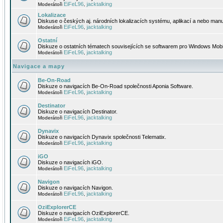
EiFeL96
jacktalking
Moderátoři
,
Lokalizace
Diskuse o českých aj. národních lokalizacích systému, aplikací a nebo manu
EiFeL96
jacktalking
Moderátoři
,
Ostatní
Diskuze o ostatních tématech souvisejících se softwarem pro Windows Mobi
EiFeL96
jacktalking
Moderátoři
,
Navigace a mapy
Be-On-Road
Diskuze o navigacích Be-On-Road společnosti Aponia Software.
EiFeL96
jacktalking
Moderátoři
,
Destinator
Diskuze o navigacích Destinator.
EiFeL96
jacktalking
Moderátoři
,
Dynavix
Diskuze o navigacích Dynavix společnosti Telematix.
EiFeL96
jacktalking
Moderátoři
,
iGO
Diskuze o navigacích iGO.
EiFeL96
jacktalking
Moderátoři
,
Navigon
Diskuze o navigacích Navigon.
EiFeL96
jacktalking
Moderátoři
,
OziExplorerCE
Diskuze o navigacích OziExplorerCE.
EiFeL96
jacktalking
Moderátoři
,