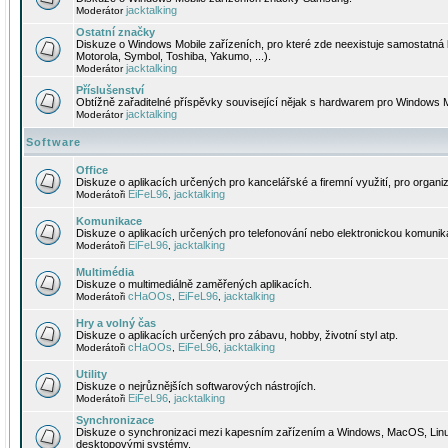
jacktalking
Moderátor
Ostatní značky
Diskuze o Windows Mobile zařízeních, pro které zde neexistuje samostatná 
Motorola, Symbol, Toshiba, Yakumo, ...).
jacktalking
Moderátor
Příslušenství
Obtížně zařaditelné příspěvky související nějak s hardwarem pro Windows M
jacktalking
Moderátor
Software
Office
Diskuze o aplikacích určených pro kancelářské a firemní využití, pro organiz
EiFeL96
jacktalking
Moderátoři
,
Komunikace
Diskuze o aplikacích určených pro telefonování nebo elektronickou komunika
EiFeL96
jacktalking
Moderátoři
,
Multimédia
Diskuze o multimediálně zaměřených aplikacích.
cHaOOs
EiFeL96
jacktalking
Moderátoři
,
,
Hry a volný čas
Diskuze o aplikacích určených pro zábavu, hobby, životní styl atp.
cHaOOs
EiFeL96
jacktalking
Moderátoři
,
,
Utility
Diskuze o nejrůznějších softwarových nástrojích.
EiFeL96
jacktalking
Moderátoři
,
Synchronizace
Diskuze o synchronizaci mezi kapesním zařízením a Windows, MacOS, Linux
desktopovými systémy.