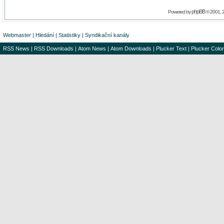
phpBB
Powered by
© 2001, 
Webmaster
|
Hledání
|
Statistiky
|
Syndikační kanály
RSS News
|
RSS Downloads
|
Atom News
|
Atom Downloads
|
Plucker Text
|
Plucker Color