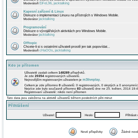
EiFeL96
jacktalking
Moderátoři
,
Kapesní zařízení & Linux
Diskuze o implementaci Linuxu na přístrojích s Windows Mobile.
jacktalking
Moderátor
Programování
Diskuze o vývojářských aktivitách pro Windows Mobile.
jacktalking
Moderátor
Offtopic
Chcete-li si s ostatními uživateli prostě jen tak popovídat...
cHaOOs
jacktalking
Moderátoři
,
Kdo je přítomen
Uživatelé zaslali celkem
148289
příspěvků.
Je zde
20354
registrovaných uživatelů.
m3liveplay
Nejnovějším registrovaným uživatelem je
.
Celkem je zde přítomno
0
uživatelů: 0 registrovaných, 0 skrytých a 0 anonymní
Nejvíce zde bylo současně přítomno
83
uživatelů dne ne 25. květen, 2014 19:4
Registrovaní uživatelé: nikdo není přítomen
Tato data jsou založena na aktivitě uživatelů během posledních pěti minut
Přihlášení
Uživatel:
Heslo:
Přihlásit m
Nové příspěvky
Žádné nové