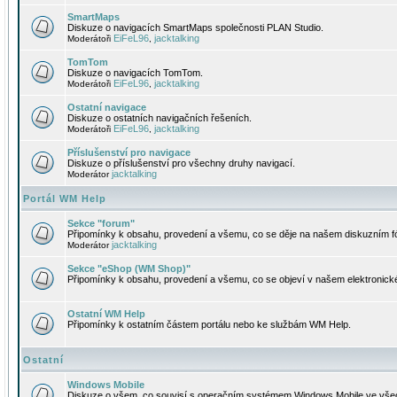
SmartMaps
Diskuze o navigacích SmartMaps společnosti PLAN Studio.
EiFeL96
jacktalking
Moderátoři
,
TomTom
Diskuze o navigacích TomTom.
EiFeL96
jacktalking
Moderátoři
,
Ostatní navigace
Diskuze o ostatních navigačních řešeních.
EiFeL96
jacktalking
Moderátoři
,
Příslušenství pro navigace
Diskuze o příslušenství pro všechny druhy navigací.
jacktalking
Moderátor
Portál WM Help
Sekce "forum"
Připomínky k obsahu, provedení a všemu, co se děje na našem diskuzním f
jacktalking
Moderátor
Sekce "eShop (WM Shop)"
Připomínky k obsahu, provedení a všemu, co se objeví v našem elektronic
Ostatní WM Help
Připomínky k ostatním částem portálu nebo ke službám WM Help.
Ostatní
Windows Mobile
Diskuze o všem, co souvisí s operačním systémem Windows Mobile ve všec